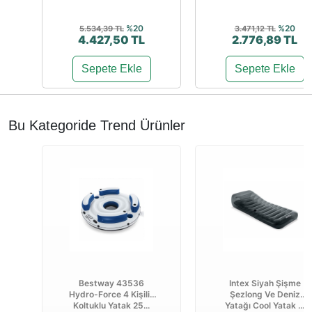
%20
%20
5.534,39 TL
3.471,12 TL
4.427,50 TL
2.776,89 TL
Sepete Ekle
Sepete Ekle
Bu Kategoride Trend Ürünler
Bestway 43536
Intex Siyah Şişme
Hydro-Force 4 Kişilik
Şezlong Ve Deniz
Koltuklu Yatak 25...
Yatağı Cool Yatak ...