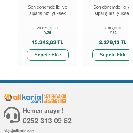
Son dönemde ilgi ve
Son dönemde ilgi ve
sipariş hızı yüksek
sipariş hızı yüksek
20.679,20 TL
3.007,13 TL
%26
%24
15.342,63 TL
2.278,13 TL
Sepete Ekle
Sepete Ekle
Hemen arayın!
0252 313 09 82
bilgi@allkaria.com