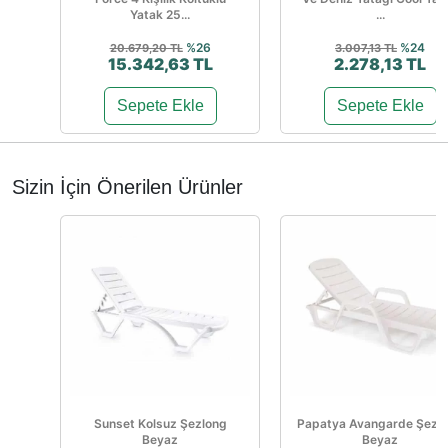
Yatak 25...
...
%26
%24
20.679,20 TL
3.007,13 TL
15.342,63 TL
2.278,13 TL
Sepete Ekle
Sepete Ekle
Sizin İçin Önerilen Ürünler
Sunset Kolsuz Şezlong
Papatya Avangarde Şezl
Beyaz
Beyaz