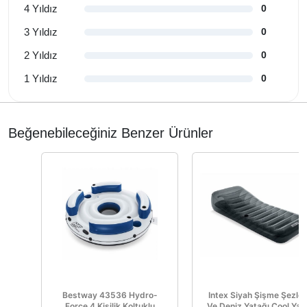
4 Yıldız
0
3 Yıldız
0
2 Yıldız
0
1 Yıldız
0
Beğenebileceğiniz Benzer Ürünler
Bestway 43536 Hydro-
Intex Siyah Şişme Şezlo
Force 4 Kişilik Koltuklu
Ve Deniz Yatağı Cool Yat