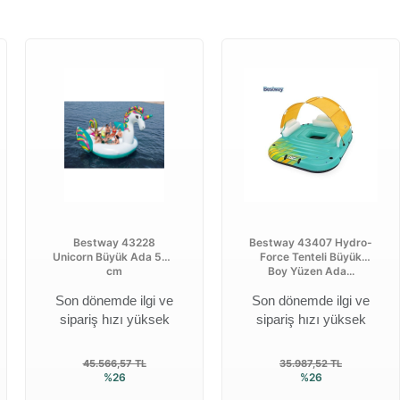
Bestway 43228
Bestway 43407 Hydro-
Unicorn Büyük Ada 590
Force Tenteli Büyük
cm
Boy Yüzen Ada...
Son dönemde ilgi ve
Son dönemde ilgi ve
sipariş hızı yüksek
sipariş hızı yüksek
45.566,57 TL
35.987,52 TL
%26
%26