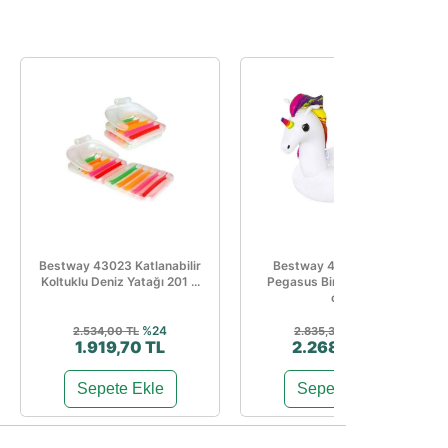
Bestway 43023 Katlanabilir
Bestway 41113 Tutmalı
Koltuklu Deniz Yatağı 201 ...
Pegasus Binici 220 × 195
cm
%24
%20
2.534,00 TL
2.835,36 TL
1.919,70 TL
2.268,29 TL
Sepete Ekle
Sepete Ekle