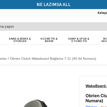
NE LAZIMSA ALL
Kelep
ANNE & BEBEK &
KOZMETİK &
KAMP & SPOR &
MO
OYUNCAK
BAKIM
OTOMOTİV
AKS
rları
/
Obrien Clutch Wakeboard Bağlama 7-11 (40-44 Numara)
WakeBoard &
Obrien Cl
Numara)