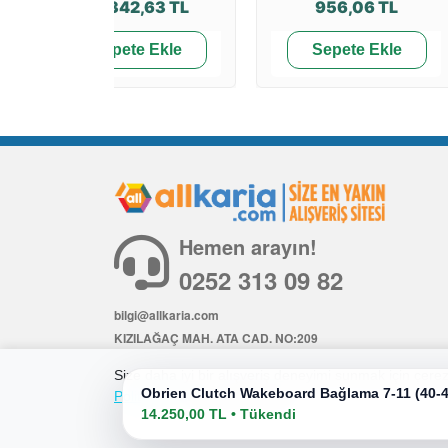
15.342,63 TL
956,06 TL
Sepete Ekle
Sepete Ekle
Hemen arayın!
0252 313 09 82
bilgi@allkaria.com
KIZILAĞAÇ MAH. ATA CAD. NO:209
İÇ KAPI NO: 6
Size daha iyi bir alışveriş deneyimi sunmak için çerezl
Obrien Clutch Wakeboard Bağlama 7-11 (40-
Politikamıza
göz atabilirsiniz.
14.250,00 TL • Tükendi