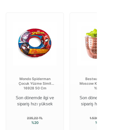
Mondo Spiderman
Bestway 43249
Çocuk Yüzme Simit
Moscow Kokteyl Şekilli
16928 50 Cm
Yatak
Son dönemde ilgi ve
Son dönemde ilgi ve
sipariş hızı yüksek
sipariş hızı yüksek
235,22 TL
1.536,48 TL
%20
%20