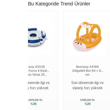
Bu Kategoride Trend Ürünler
Bestway 43536
Bestway 34168
Hydro-Force 4 Kişilik
Gölgelikli Bot 94 × 66
Koltuklu Yatak 25...
cm
Son dönemde ilgi ve
Son dönemde ilgi ve
sipariş hızı yüksek
sipariş hızı yüksek
20.679,20 TL
1.195,05 TL
%26
%20