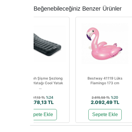
Beğenebileceğiniz Benzer Ürünler
Intex Siyah Şişme Şezlong
Bestway 41119 Lüks
Ve Deniz Yatağı Cool Yatak
Flamingo 173 cm
...
%24
%20
3.007,13 TL
2.615,58 TL
2.278,13 TL
2.092,49 TL
Sepete Ekle
Sepete Ekle