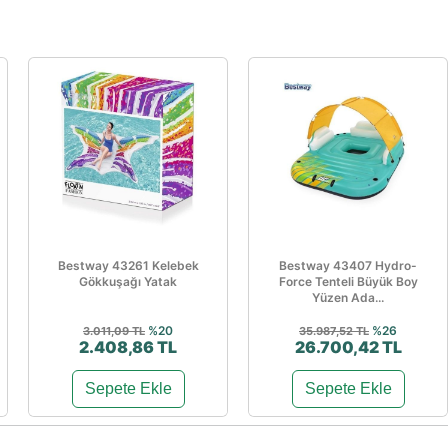
Bestway 43261 Kelebek
Bestway 43407 Hydro-
Gökkuşağı Yatak
Force Tenteli Büyük Boy
Yüzen Ada...
%20
%26
3.011,09 TL
35.987,52 TL
2.408,86 TL
26.700,42 TL
Sepete Ekle
Sepete Ekle