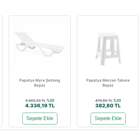
Papatya Myra Şezlong
Papatya Mercan Tabure
Beyaz
Beyaz
%20
%20
5.420,23 TL
478,50 TL
4.336,19 TL
382,80 TL
Sepete Ekle
Sepete Ekle