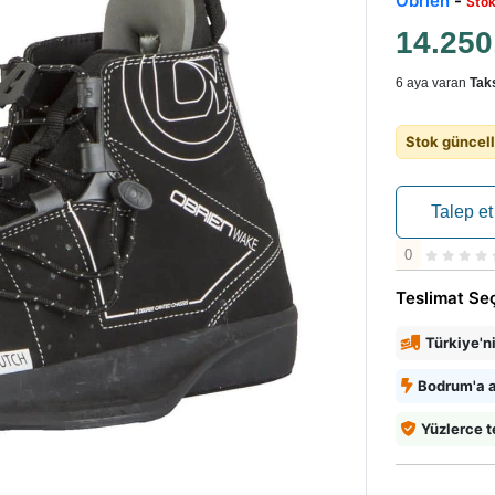
Obrien
-
Stok
14.25
6 aya varan
Taks
Stok güncell
Talep et
0
Teslimat Se
Türkiye'n
Bodrum'a a
Yüzlerce t