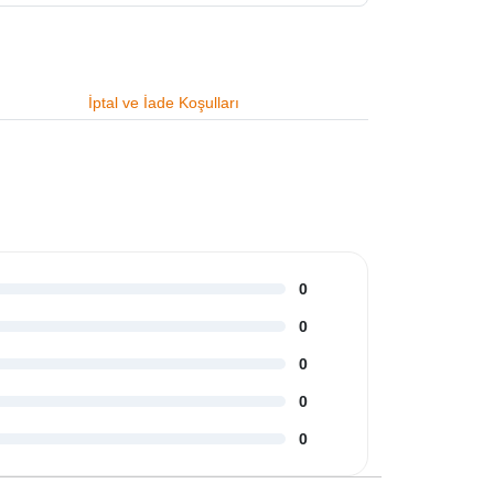
İptal ve İade Koşulları
0
0
0
0
0