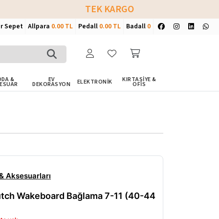
TEK KARGO
ir Sepet
Allpara
0.00 TL
Pedall
0.00 TL
Badall
0
DA &
EV
KIRTASİYE &
ELEKTRONİK
ESUAR
DEKORASYON
OFİS
 Aksesuarları
utch Wakeboard Bağlama 7-11 (40-44