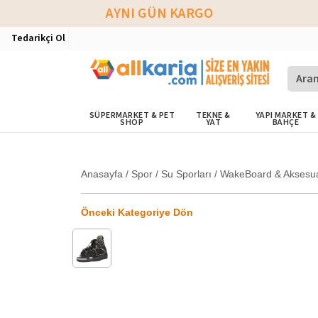
AYNI GÜN KARGO
Tedarikçi Ol
SÜPERMARKET & PET
TEKNE &
YAPI MARKET &
SHOP
YAT
BAHÇE
Anasayfa
/
Spor
/
Su Sporları
/
WakeBoard & Aksesua
Önceki Kategoriye Dön