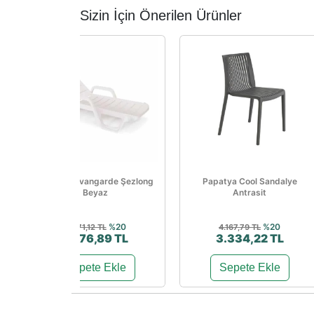
Sizin İçin Önerilen Ürünler
Papatya Avangarde Şezlong
Papatya Cool Sandalye
Beyaz
Antrasit
%20
%20
3.471,12 TL
4.167,79 TL
2.776,89 TL
3.334,22 TL
Sepete Ekle
Sepete Ekle