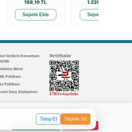
188,19 TL
1.229,18 TL
Sepete Ekle
Sepete Ekle
Sertifikalar
isel Verilerin Korunması
izlilik
ınlatma Metni
ilik Politikası
ez Politikası
afeli Satış Sözleşmesi
eliştirmemize yardımcı olur. Detaylı bilgi için
Çerez
Üye Ol
değerinde indirim kuponu kazanın
Talep Et
Sepete Git
Tüm Çerezleri Kabul Et
Çerezleri Reddet