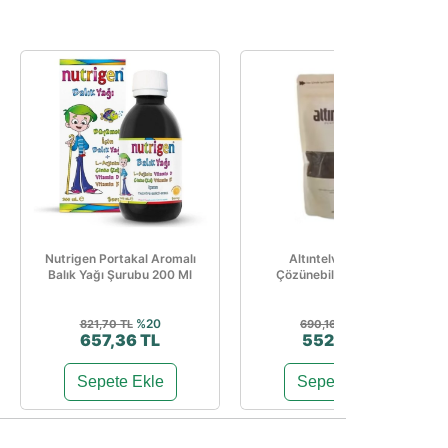
Nutrigen Portakal Aromalı
Altıntelve Classic
Balık Yağı Şurubu 200 Ml
Çözünebilir Kahve 1kg
%20
%20
821,70 TL
690,16 TL
657,36 TL
552,12 TL
Sepete Ekle
Sepete Ekle