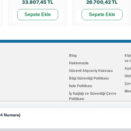
33.807,45 TL
26.700,42 TL
Sepete Ekle
Sepete Ekle
Blog
Kiş
ve G
Hakkımızda
Ayd
Güvenli Alışveriş Kılavuzu
Gizl
Bilgi Güvenliği Politikası
Çer
İade Politikası
Mes
İş Sağlığı ve Güvenliği Çevre
Politikası
İletişim
er kullanıyoruz. Çerezler, tercihlerinizi hatırlamamıza ve web sitemizi g
44 Numara)
Hemen Üye Olun
...ve 100 ₺ 
2026 Allkaria Elektronik Tic. A.Ş. Her Hakkı Saklıdır.