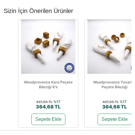
Sizin İçin Önerilen Ürünler
Woodprovence Kare Peçete
Woodprovence Yuvarla
Bileziği 6'lı
Peçete Bileziği
%17
%17
437,05 TL
437,05 TL
364,68 TL
364,68 TL
Sepete Ekle
Sepete Ekle