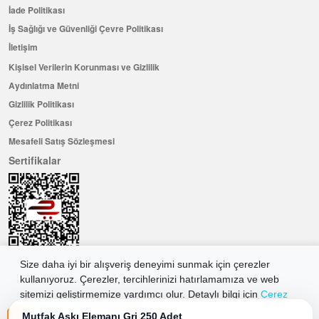
İade Politikası
İş Sağlığı ve Güvenliği Çevre Politikası
İletişim
Kişisel Verilerin Korunması ve Gizlilik
Aydınlatma Metni
Gizlilik Politikası
Çerez Politikası
Mesafeli Satış Sözleşmesi
Sertifikalar
Size daha iyi bir alışveriş deneyimi sunmak için çerezler
kullanıyoruz. Çerezler, tercihlerinizi hatırlamamıza ve web
Hemen Üye Olun ...ve 100 ₺ değerinde indirim kuponu kazanın
sitemizi geliştirmemize yardımcı olur. Detaylı bilgi için
Çerez
Üye Ol
Politikamıza
göz atabilirsiniz.
Mutfak Askı Elemanı Gri 250 Adet