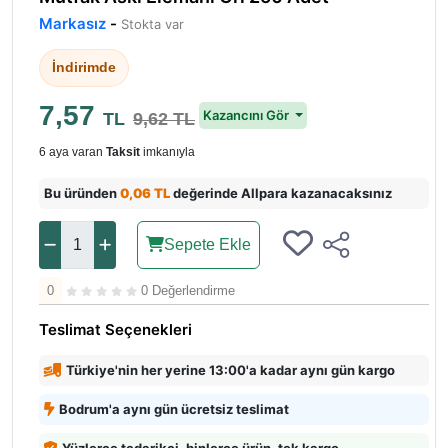
Markasız
-
Stokta var
İndirimde
7,57
Kazancını Gör
TL
9,62 TL
6 aya varan
Taksit
imkanıyla
Bu üründen
0,06 TL
değerinde Allpara kazanacaksınız
Sepete Ekle
0
0 Değerlendirme
Teslimat Seçenekleri
Türkiye'nin her yerine 13:00'a kadar aynı gün kargo
Bodrum'a aynı gün ücretsiz teslimat
Yüzlerce tedarikçi, binlerce ürün, tek kargo