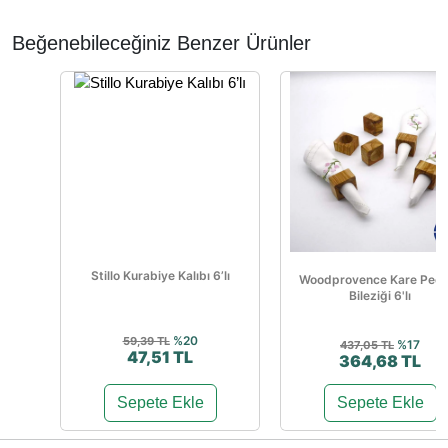
Beğenebileceğiniz Benzer Ürünler
Stillo Kurabiye Kalıbı 6’lı
Woodprovence Kare Peçe
Bileziği 6'lı
%20
59,39 TL
%17
437,05 TL
47,51 TL
364,68 TL
Sepete Ekle
Sepete Ekle