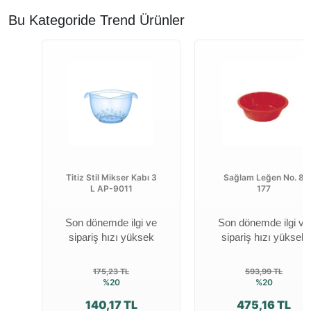
Bu Kategoride Trend Ürünler
Titiz Stil Mikser Kabı 3
Sağlam Leğen No. 8
L AP-9011
177
Son dönemde ilgi ve
Son dönemde ilgi ve
sipariş hızı yüksek
sipariş hızı yüksek
175,23 TL
593,99 TL
%20
%20
140,17 TL
475,16 TL