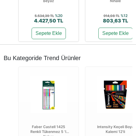
Beyaz
Nihale
%20
%12
5.534,39 TL
914,08 TL
4.427,50 TL
803,63 TL
Sepete Ekle
Sepete Ekle
Bu Kategoride Trend Ürünler
Faber Castell 1425
Intensity Keçeli Boya
Renkli Tükenmez 5 'li
Kalemi 12'li