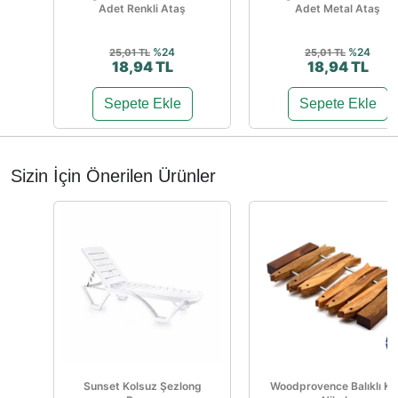
Adet Renkli Ataş
Adet Metal Ataş
%24
%24
25,01 TL
25,01 TL
18,94 TL
18,94 TL
Sepete Ekle
Sepete Ekle
Sizin İçin Önerilen Ürünler
Sunset Kolsuz Şezlong
Woodprovence Balıklı Kı