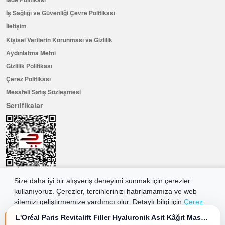
İş Sağlığı ve Güvenliği Çevre Politikası
İletişim
Kişisel Verilerin Korunması ve Gizlilik
Aydınlatma Metni
Gizlilik Politikası
Çerez Politikası
Mesafeli Satış Sözleşmesi
Sertifikalar
Size daha iyi bir alışveriş deneyimi sunmak için çerezler
kullanıyoruz. Çerezler, tercihlerinizi hatırlamamıza ve web
Hemen Üye Olun ...ve 100 ₺ değerinde indirim kuponu kazanın
sitemizi geliştirmemize yardımcı olur. Detaylı bilgi için
Çerez
Üye Ol
Politikamıza
göz atabilirsiniz.
L'Oréal Paris Revitalift Filler Hyaluronik Asit Kâğıt Maske 28 g