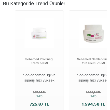
Bu Kategoride Trend Ürünler
Sebamed Pro Enerji
Sebamed Nemlendirici
Kremi 50 Ml
Yüz Kremi 75 Ml
Son dönemde ilgi ve
Son dönemde ilgi ve
sipariş hızı yüksek
sipariş hızı yüksek
907,34 TL
1.993,21 TL
%20
%20
725,87 TL
1.594,56 TL