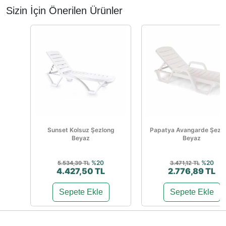
Sizin İçin Önerilen Ürünler
Sunset Kolsuz Şezlong
Papatya Avangarde Şezl
Beyaz
Beyaz
%20
%20
5.534,39 TL
3.471,12 TL
4.427,50 TL
2.776,89 TL
Sepete Ekle
Sepete Ekle