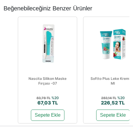
Beğenebileceğiniz Benzer Ürünler
Nascita Silikon Maske
Softto Plus Leke Kremi 
Fırçası -07
Ml
%20
%20
83,78 TL
283,14 TL
67,03 TL
226,52 TL
Sepete Ekle
Sepete Ekle