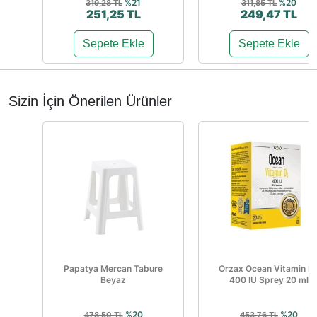
%21
%20
319,28 TL
311,85 TL
251,25 TL
249,47 TL
Sepete Ekle
Sepete Ekle
Sizin İçin Önerilen Ürünler
Papatya Mercan Tabure
Orzax Ocean Vitamin D
Beyaz
400 IU Sprey 20 ml
%20
%20
478,50 TL
453,76 TL