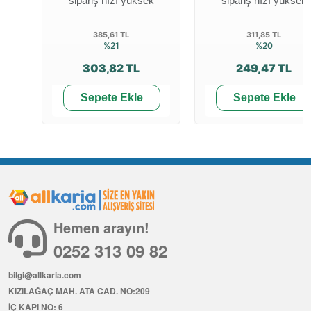
sipariş hızı yüksek
sipariş hızı yüksek
385,61 TL
311,85 TL
%21
%20
303,82 TL
249,47 TL
Sepete Ekle
Sepete Ekle
Hemen arayın!
0252 313 09 82
bilgi@allkaria.com
KIZILAĞAÇ MAH. ATA CAD. NO:209
İÇ KAPI NO: 6