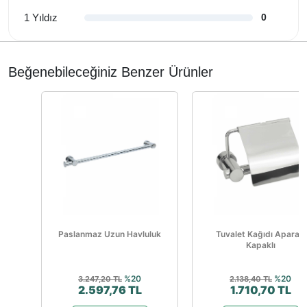
1 Yıldız
0
Beğenebileceğiniz Benzer Ürünler
Paslanmaz Uzun Havluluk
Tuvalet Kağıdı Aparatı
Kapaklı
%20
%20
3.247,20 TL
2.138,40 TL
2.597,76 TL
1.710,70 TL