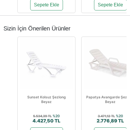
Sepete Ekle
Sepete Ekle
Sizin İçin Önerilen Ürünler
Sunset Kolsuz Şezlong
Papatya Avangarde Şezl
Beyaz
Beyaz
%20
%20
5.534,39 TL
3.471,12 TL
4.427,50 TL
2.776,89 TL