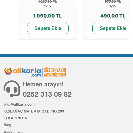
1.237,50 TL
577,50 TL
%15
%15
1.050,00 TL
490,00 TL
Sepete Ekle
Sepete Ekle
Hemen arayın!
0252 313 09 82
bilgi@allkaria.com
KIZILAĞAÇ MAH. ATA CAD. NO:209
İÇ KAPI NO: 6
Blog
Hakkımızda