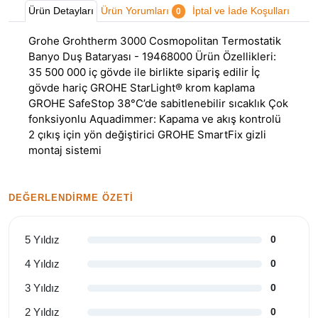
Ürün Detayları
Ürün Yorumları
İptal ve İade Koşulları
0
Grohe Grohtherm 3000 Cosmopolitan Termostatik
Banyo Duş Bataryası - 19468000 Ürün Özellikleri:
35 500 000 iç gövde ile birlikte sipariş edilir İç
gövde hariç GROHE StarLight® krom kaplama
GROHE SafeStop 38°C’de sabitlenebilir sıcaklık Çok
fonksiyonlu Aquadimmer: Kapama ve akış kontrolü
2 çıkış için yön değiştirici GROHE SmartFix gizli
montaj sistemi
DEĞERLENDIRME ÖZETI
5 Yıldız
0
4 Yıldız
0
3 Yıldız
0
2 Yıldız
0