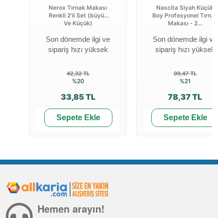
Nerox Tırnak Makası
Nascita Siyah Küçük
Renkli 2'li Set (büyük
Boy Profesyonel Tırnak
Ve Küçük)
Makası - 2...
Son dönemde ilgi ve
Son dönemde ilgi ve
sipariş hızı yüksek
sipariş hızı yüksek
42,32 TL
99,47 TL
%20
%21
33,85 TL
78,37 TL
Sepete Ekle
Sepete Ekle
Hemen arayın!