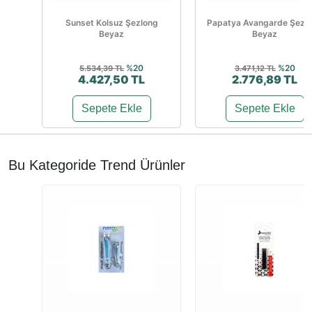
Sunset Kolsuz Şezlong
Papatya Avangarde Şezl
Beyaz
Beyaz
%20
%20
5.534,39 TL
3.471,12 TL
4.427,50 TL
2.776,89 TL
Sepete Ekle
Sepete Ekle
Bu Kategoride Trend Ürünler