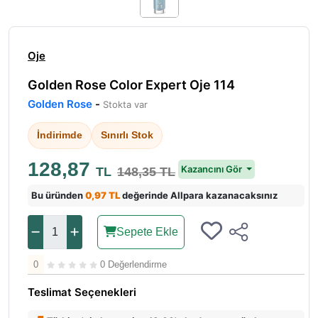
Oje
Golden Rose Color Expert Oje 114
Golden Rose
-
Stokta var
İndirimde
Sınırlı Stok
128,87
Kazancını Gör
TL
148,35 TL
Bu üründen
0,97 TL
değerinde Allpara kazanacaksınız
Sepete Ekle
0
0 Değerlendirme
Teslimat Seçenekleri