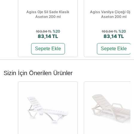
Agiss Oje Sil Sade Klasik
Agiss Vanilya Çiçeği Oje S
Aseton 200 ml
Aseton 200 ml
%20
%20
103,94 TL
103,94 TL
83,14 TL
83,14 TL
Sepete Ekle
Sepete Ekle
Sizin İçin Önerilen Ürünler