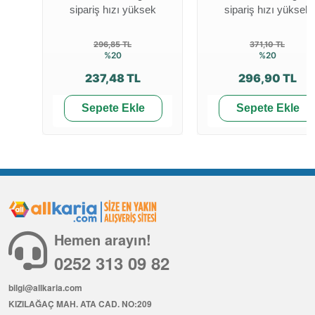
sipariş hızı yüksek
sipariş hızı yüksek
296,85 TL
371,10 TL
%20
%20
237,48 TL
296,90 TL
Sepete Ekle
Sepete Ekle
Hemen arayın!
0252 313 09 82
bilgi@allkaria.com
KIZILAĞAÇ MAH. ATA CAD. NO:209