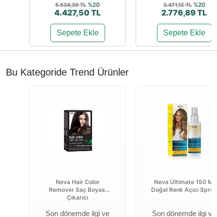
%20
%20
5.534,39 TL
3.471,12 TL
4.427,50 TL
2.776,89 TL
Sepete Ekle
Sepete Ekle
Bu Kategoride Trend Ürünler
Neva Hair Color
Neva Ultimate 150 Ml
Remover Saç Boyası
Doğal Renk Açıcı Sprey
Çıkarıcı
Son dönemde ilgi ve
Son dönemde ilgi ve