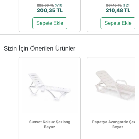
%10
%21
222,60 TL
267,15 TL
200,35 TL
210,48 TL
Sepete Ekle
Sepete Ekle
Sizin İçin Önerilen Ürünler
Sunset Kolsuz Şezlong
Papatya Avangarde Şezl
Beyaz
Beyaz