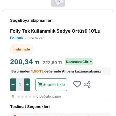
Saç&Boya Ekipmanları
Folly Tek Kullanımlık Sedye Örtüsü 10'Lu
Folipak
-
Stokta var
İndirimde
200,34
Kazancını Gör
TL
222,60 TL
Bu üründen
1,50 TL
değerinde Allpara kazanacaksınız
Sepete Ekle
0
0 Değerlendirme
Teslimat Seçenekleri