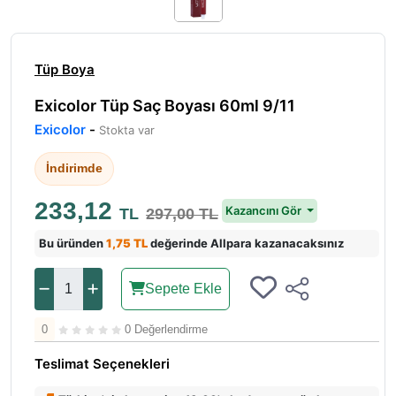
Tüp Boya
Exicolor Tüp Saç Boyası 60ml 9/11
Exicolor
-
Stokta var
İndirimde
233,12
Kazancını Gör
TL
297,00 TL
Bu üründen
1,75 TL
değerinde Allpara kazanacaksınız
Sepete Ekle
0
0 Değerlendirme
Teslimat Seçenekleri