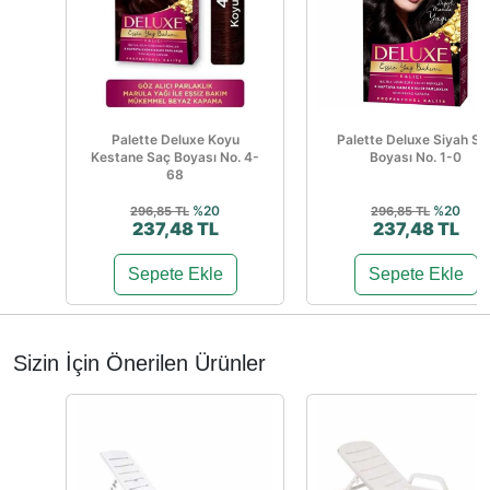
Palette Deluxe Koyu
Palette Deluxe Siyah Sa
Kestane Saç Boyası No. 4-
Boyası No. 1-0
68
%20
%20
296,85 TL
296,85 TL
237,48 TL
237,48 TL
Sepete Ekle
Sepete Ekle
Sizin İçin Önerilen Ürünler