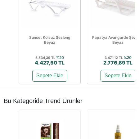
Sunset Kolsuz Şezlong
Papatya Avangarde Şezl
Beyaz
Beyaz
%20
%20
5.534,39 TL
3.471,12 TL
4.427,50 TL
2.776,89 TL
Sepete Ekle
Sepete Ekle
Bu Kategoride Trend Ürünler