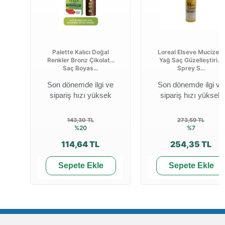
Palette Kalıcı Doğal
Loreal Elseve Mucizevi
Renkler Bronz Çikolata
Yağ Saç Güzelleştirici
Saç Boyas...
Sprey S...
Son dönemde ilgi ve
Son dönemde ilgi ve
sipariş hızı yüksek
sipariş hızı yüksek
143,30 TL
273,59 TL
%20
%7
114,64 TL
254,35 TL
Sepete Ekle
Sepete Ekle