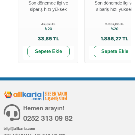
Son dönemde ilgi ve
Son dönemde ilgi ve
sipariş hızı yüksek
sipariş hızı yüksek
42,32 TL
2.357,86 TL
%20
%20
33,85 TL
1.886,27 TL
Sepete Ekle
Sepete Ekle
Hemen arayın!
0252 313 09 82
bilgi@allkaria.com