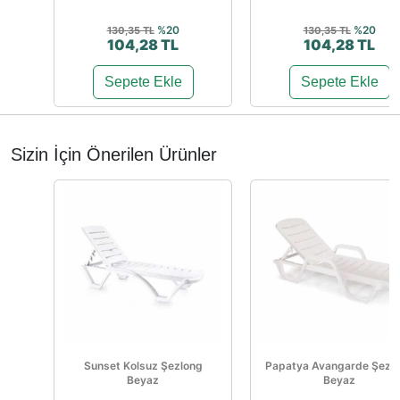
%20
%20
130,35 TL
130,35 TL
104,28 TL
104,28 TL
Sepete Ekle
Sepete Ekle
Sizin İçin Önerilen Ürünler
Sunset Kolsuz Şezlong
Papatya Avangarde Şezl
Beyaz
Beyaz