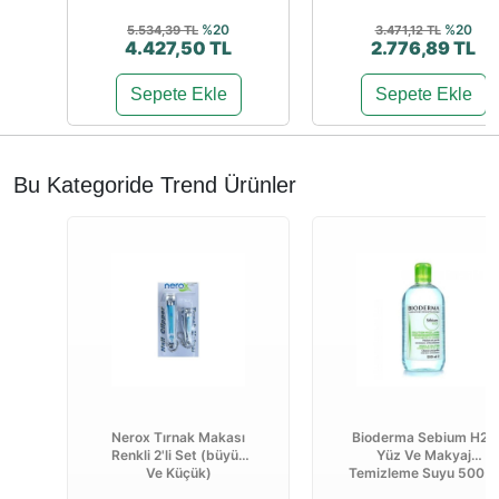
%20
%20
5.534,39 TL
3.471,12 TL
4.427,50 TL
2.776,89 TL
Sepete Ekle
Sepete Ekle
Bu Kategoride Trend Ürünler
Nerox Tırnak Makası
Bioderma Sebium H2o
Renkli 2'li Set (büyük
Yüz Ve Makyaj
Ve Küçük)
Temizleme Suyu 500 ...