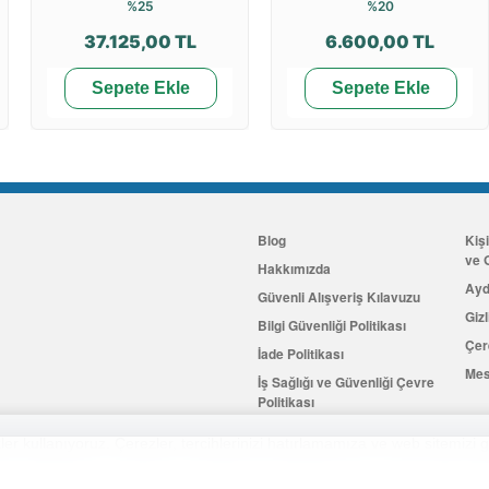
%25
%20
37.125,00 TL
6.600,00 TL
Sepete Ekle
Sepete Ekle
Blog
Kiş
ve G
Hakkımızda
Ayd
Güvenli Alışveriş Kılavuzu
Gizl
Bilgi Güvenliği Politikası
Çer
İade Politikası
Mes
İş Sağlığı ve Güvenliği Çevre
Politikası
İletişim
er kullanıyoruz. Çerezler, tercihlerinizi hatırlamamıza ve web sitemizi g
Hemen Üye Olun
...ve 100 ₺ 