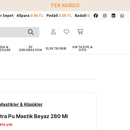
TEK KARGO
ir Sepet
Allpara
0.00 TL
Pedall
0.00 TL
Badall
0
DA &
EV
KIRTASİYE &
ELEKTRONİK
ESUAR
DEKORASYON
OFİS
 Mastikler & Köpükler
tra Pu Mastik Beyaz 280 Ml
kta yok