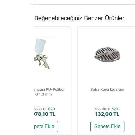
Beğenebileceğiniz Benzer Ürünler
Boya Tabancası PU-Polikor
Soba Kova Izgarası
17 G 1,3 mm
%20
%20
7.472,86 TL
165,00 TL
5.978,10 TL
132,00 TL
Sepete Ekle
Sepete Ekle