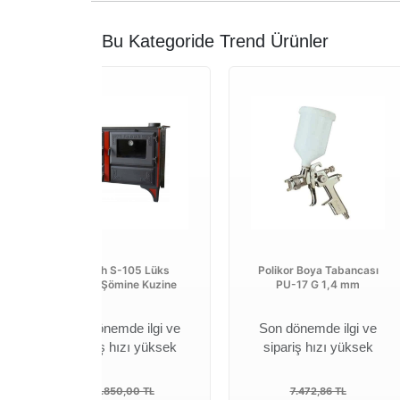
Bu Kategoride Trend Ürünler
Sabah S-105 Lüks
Polikor Boya Tabancası
Ayaklı Şömine Kuzine
PU-17 G 1,4 mm
Son dönemde ilgi ve
Son dönemde ilgi ve
sipariş hızı yüksek
sipariş hızı yüksek
47.850,00 TL
7.472,86 TL