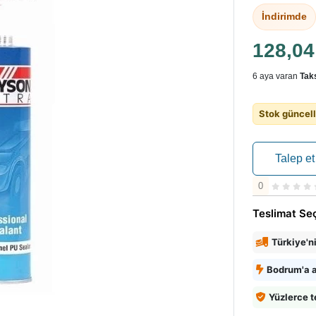
İndirimde
128,0
6 aya varan
Taks
Stok güncell
Talep et
0
Teslimat Se
Türkiye'n
Bodrum'a a
Yüzlerce t