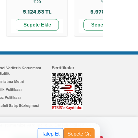
%20
%20
5.124,63 TL
5.978,10 TL
Sepete Ekle
Sepete Ekle
Sertifikalar
isel Verilerin Korunması
izlilik
ınlatma Metni
ilik Politikası
ez Politikası
afeli Satış Sözleşmesi
eliştirmemize yardımcı olur. Detaylı bilgi için
Çerez
Üye Ol
değerinde indirim kuponu kazanın
Talep Et
Sepete Git