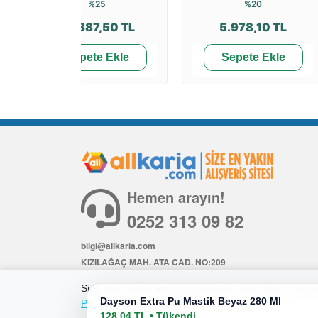
%25
%20
35.887,50 TL
5.978,10 TL
Sepete Ekle
Sepete Ekle
Hemen arayın!
0252 313 09 82
bilgi@allkaria.com
KIZILAĞAÇ MAH. ATA CAD. NO:209
İÇ KAPI NO: 6
Size daha iyi bir alışveriş deneyimi sunmak için çerezl
Dayson Extra Pu Mastik Beyaz 280 Ml
Politikamıza
göz atabilirsiniz.
128,04 TL • Tükendi