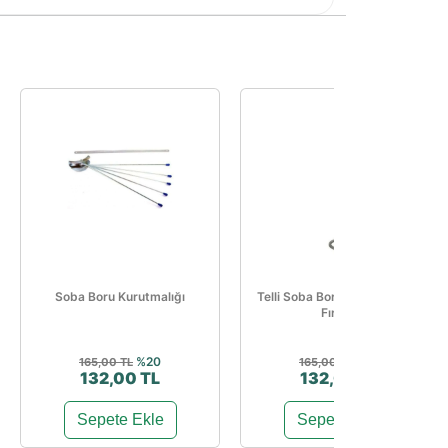
Soba Boru Kurutmalığı
Telli Soba Borusu Temizleme
Fırçası
%20
%20
165,00 TL
165,00 TL
132,00 TL
132,00 TL
Sepete Ekle
Sepete Ekle