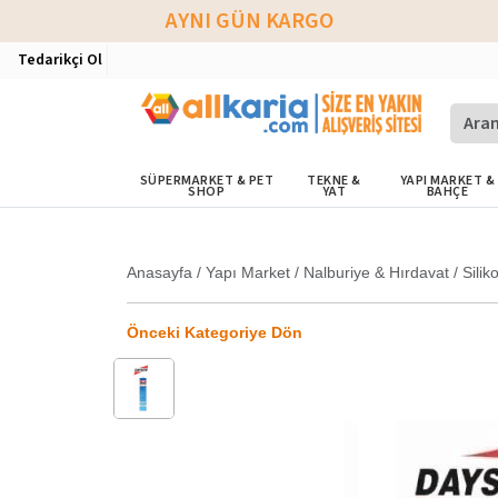
AYNI GÜN KARGO
Tedarikçi Ol
SÜPERMARKET & PET
TEKNE &
YAPI MARKET &
SHOP
YAT
BAHÇE
Anasayfa
/
Yapı Market
/
Nalburiye & Hırdavat
/
Silik
Önceki Kategoriye Dön