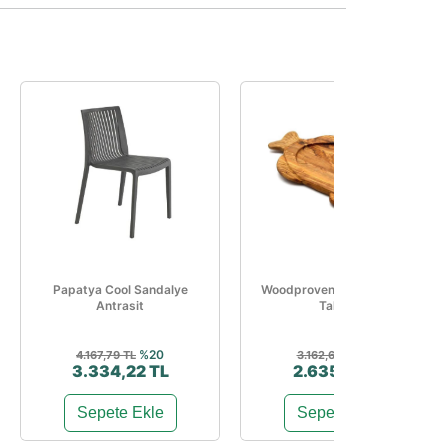
Papatya Cool Sandalye
Woodprovence Balık Servis
Antrasit
Tahtası
%20
%17
4.167,79 TL
3.162,69 TL
3.334,22 TL
2.635,10 TL
Sepete Ekle
Sepete Ekle