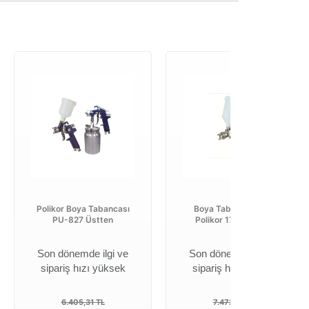
Polikor Boya Tabancası
Boya Tabancası PU-
PU-827 Üstten
Polikor 17 G 1,3 mm
Son dönemde ilgi ve
Son dönemde ilgi ve
sipariş hızı yüksek
sipariş hızı yüksek
6.405,31 TL
7.472,86 TL