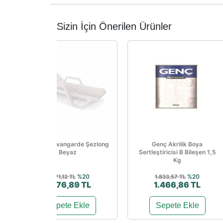
Sizin İçin Önerilen Ürünler
Papatya Avangarde Şezlong
Genç Akrilik Boya
Beyaz
Sertleştiricisi B Bileşen 1,5
Kg
%20
%20
3.471,12 TL
1.833,57 TL
2.776,89 TL
1.466,86 TL
Sepete Ekle
Sepete Ekle