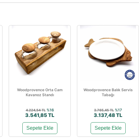
Woodprovence Orta Cam
Woodprovence Balık Servis
Kavanoz Standı
Tabağı
%16
%17
4.224,54 TL
3.765,45 TL
3.541,85 TL
3.137,48 TL
Sepete Ekle
Sepete Ekle