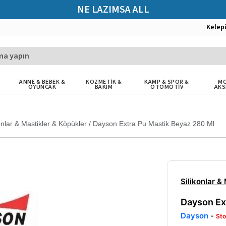
NE LAZIMSA ALL
Kelep
ANNE & BEBEK &
KOZMETİK &
KAMP & SPOR &
MO
OYUNCAK
BAKIM
OTOMOTİV
AKS
onlar & Mastikler & Köpükler
/
Dayson Extra Pu Mastik Beyaz 280 Ml
Silikonlar &
Dayson Ex
Dayson
-
Sto