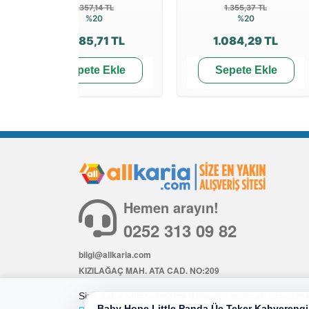
1.357,14 TL
1.355,37 TL
%20
%20
1.085,71 TL
1.084,29 TL
Sepete Ekle
Sepete Ekle
Hemen arayın!
0252 313 09 82
bilgi@allkaria.com
KIZILAĞAÇ MAH. ATA CAD. NO:209
İÇ KAPI NO: 6
Size daha iyi bir alışveriş deneyimi sunmak için çerezl
Baby Hope Little Panda Üç Teker Kahverengi