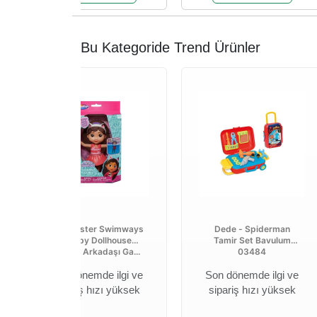
Bu Kategoride Trend Ürünler
Spinmaster Swimways
Dede - Spiderman
Gabby Dollhouse
Tamir Set Bavulum
Yüzme Arkadaşı Ga...
03484
Son dönemde ilgi ve
Son dönemde ilgi ve
sipariş hızı yüksek
sipariş hızı yüksek