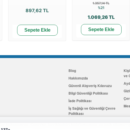
1.357,14 TL
%21
897,62 TL
1.069,26 TL
Sepete Ekle
Sepete Ekle
Blog
Kiş
ve G
Hakkımızda
Ayd
Güvenli Alışveriş Kılavuzu
Gizl
Bilgi Güvenliği Politikası
Çer
İade Politikası
Mes
İş Sağlığı ve Güvenliği Çevre
Politikası
İletişim
er kullanıyoruz. Çerezler, tercihlerinizi hatırlamamıza ve web sitemizi g
 127a