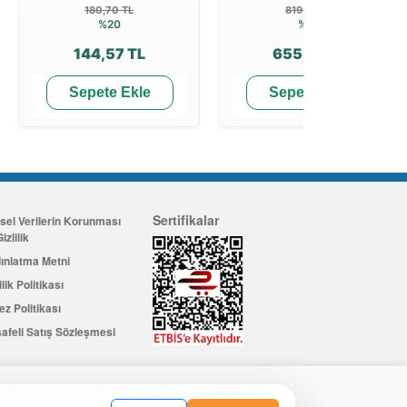
180,70 TL
819,72 TL
%20
%20
144,57 TL
655,78 TL
Sepete Ekle
Sepete Ekle
Sertifikalar
isel Verilerin Korunması
izlilik
ınlatma Metni
ilik Politikası
ez Politikası
afeli Satış Sözleşmesi
eliştirmemize yardımcı olur. Detaylı bilgi için
Çerez