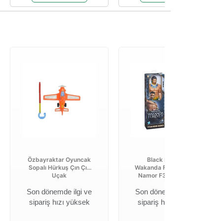
Özbayraktar Oyuncak
Black Panther:
Sopalı Hürkuş Çın Çın
Wakanda Forever Figür
Uçak
Namor F3351-f414...
Son dönemde ilgi ve
Son dönemde ilgi ve
sipariş hızı yüksek
sipariş hızı yüksek