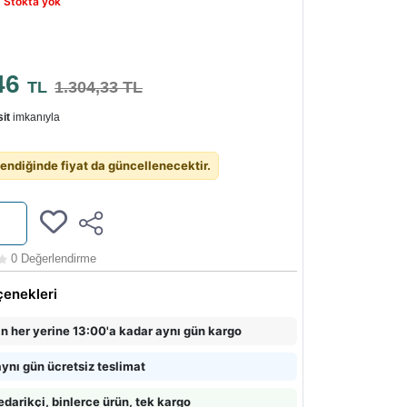
-
Stokta yok
46
TL
1.304,33 TL
it
imkanıyla
endiğinde fiyat da güncellenecektir.
0 Değerlendirme
çenekleri
in her yerine 13:00'a kadar aynı gün kargo
ynı gün ücretsiz teslimat
edarikçi, binlerce ürün, tek kargo