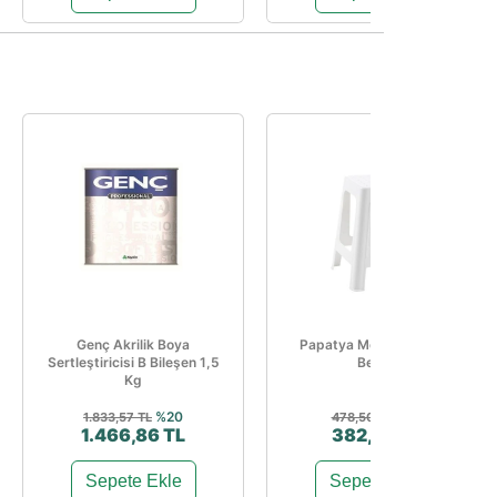
Genç Akrilik Boya
Papatya Mercan Tabure
Sertleştiricisi B Bileşen 1,5
Beyaz
Kg
%20
%20
1.833,57 TL
478,50 TL
1.466,86 TL
382,80 TL
Sepete Ekle
Sepete Ekle