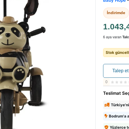
Baby Hope
İndirimde
1.043,
6 aya varan
Taks
Stok güncell
Talep et
0
Teslimat Se
Türkiye'n
Bodrum'a a
Yüzlerce t