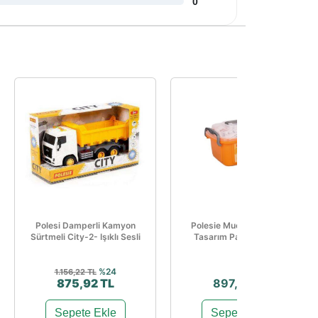
0
Polesi Damperli Kamyon
Polesie Mucit Helikopter
Sürtmeli City-2- Işıklı Sesli
Tasarım Parçası 83418
%24
1.156,22 TL
875,92 TL
897,62 TL
Sepete Ekle
Sepete Ekle