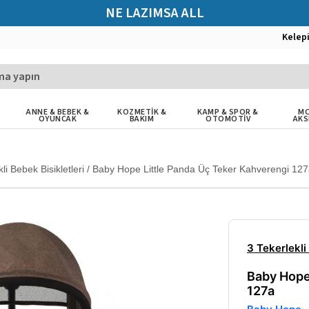
NE LAZIMSA ALL
Kelep
ANNE & BEBEK &
KOZMETİK &
KAMP & SPOR &
MO
OYUNCAK
BAKIM
OTOMOTİV
AKS
li Bebek Bisikletleri
/
Baby Hope Little Panda Üç Teker Kahverengi 12
3 Tekerlekli
Baby Hope
127a