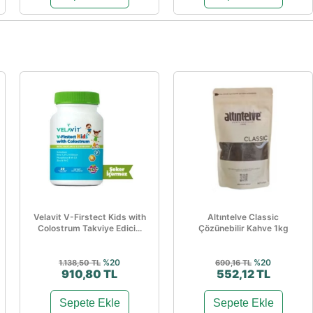
Velavit V-Firstect Kids with
Altıntelve Classic
Colostrum Takviye Edici...
Çözünebilir Kahve 1kg
%20
%20
1.138,50 TL
690,16 TL
910,80 TL
552,12 TL
Sepete Ekle
Sepete Ekle