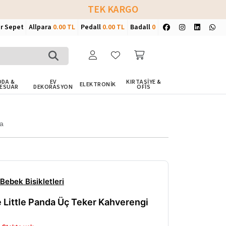
TEK KARGO
ir Sepet
Allpara
0.00 TL
Pedall
0.00 TL
Badall
0
DA &
EV
KIRTASİYE &
ELEKTRONİK
ESUAR
DEKORASYON
OFİS
7a
 Bebek Bisikletleri
 Little Panda Üç Teker Kahverengi