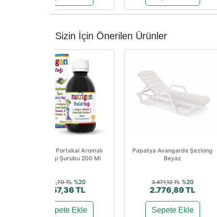
Sizin İçin Önerilen Ürünler
Nutrigen Portakal Aromalı
Papatya Avangarde Şezlong
Balık Yağı Şurubu 200 Ml
Beyaz
%20
%20
821,70 TL
3.471,12 TL
657,36 TL
2.776,89 TL
Sepete Ekle
Sepete Ekle