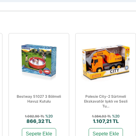
Bestway 51027 3 Bölmeli
Polesie City-2 Sürtmeli
Havuz Kutulu
Ekskavatör Işıklı ve Sesli
Tu...
%20
%20
1.082,90 TL
1.384,02 TL
866,32 TL
1.107,21 TL
Sepete Ekle
Sepete Ekle