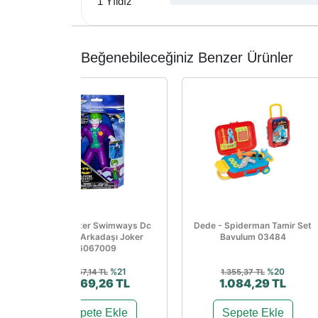
1 Yıldız
Beğenebileceğiniz Benzer Ürünler
Spinmaster Swimways Dc
Dede - Spiderman Tamir Set
Yüzme Arkadaşı Joker
Bavulum 03484
6067009
%21
%20
1.357,14 TL
1.355,37 TL
1.069,26 TL
1.084,29 TL
Sepete Ekle
Sepete Ekle