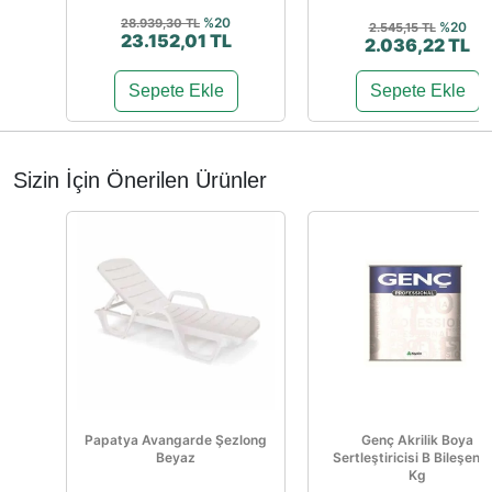
%20
28.939,30 TL
%20
2.545,15 TL
23.152,01 TL
2.036,22 TL
Sepete Ekle
Sepete Ekle
Sizin İçin Önerilen Ürünler
Papatya Avangarde Şezlong
Genç Akrilik Boya
Beyaz
Sertleştiricisi B Bileşen 1
Kg