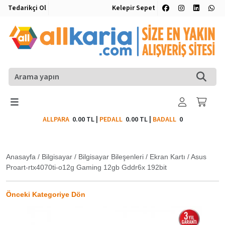
Tedarikçi Ol
Kelepir Sepet
ALLPARA
0.00 TL
|
PEDALL
0.00 TL
|
BADALL
0
Anasayfa
/
Bilgisayar
/
Bilgisayar Bileşenleri
/
Ekran Kartı
/
Asus
Proart-rtx4070ti-o12g Gaming 12gb Gddr6x 192bit
Önceki Kategoriye Dön