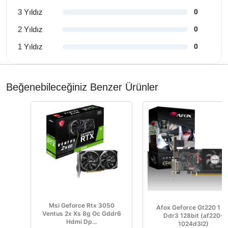
3 Yıldız
0
2 Yıldız
0
1 Yıldız
0
Beğenebileceğiniz Benzer Ürünler
Msi Geforce Rtx 3050
Afox Geforce Gt220 1 G
Ventus 2x Xs 8g Oc Gddr6
Ddr3 128bit (af220-
Hdmi Dp...
1024d3l2)