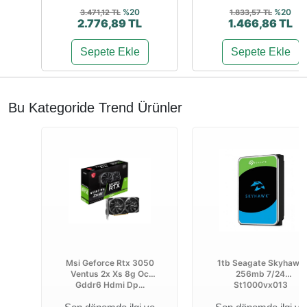
%20
%20
3.471,12 TL
1.833,57 TL
2.776,89 TL
1.466,86 TL
Sepete Ekle
Sepete Ekle
Bu Kategoride Trend Ürünler
Msi Geforce Rtx 3050
1tb Seagate Skyhawk
Ventus 2x Xs 8g Oc
256mb 7/24
Gddr6 Hdmi Dp...
St1000vx013