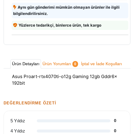
Aynı gün gönderimi mümkün olmayan ürünler ile ilgili
bilgilendirilirsiniz.
Yüzlerce tedarikçi, binlerce ürün, tek kargo
Ürün Detayları
Ürün Yorumları
İptal ve İade Koşulları
0
Asus Proart-rtx4070ti-o12g Gaming 12gb Gddr6x
192bit
DEĞERLENDIRME ÖZETI
5 Yıldız
0
4 Yıldız
0