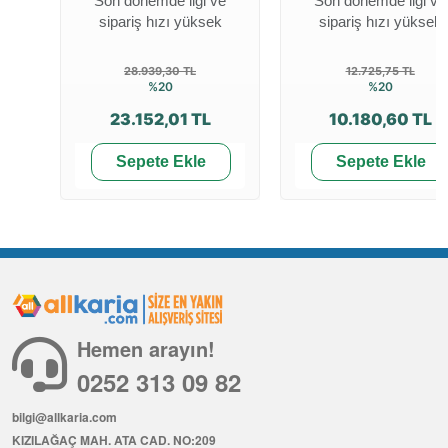
Son dönemde ilgi ve
Son dönemde ilgi ve
sipariş hızı yüksek
sipariş hızı yüksek
28.939,30 TL
12.725,75 TL
%20
%20
23.152,01 TL
10.180,60 TL
Sepete Ekle
Sepete Ekle
Hemen arayın!
0252 313 09 82
bilgi@allkaria.com
KIZILAĞAÇ MAH. ATA CAD. NO:209