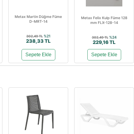
Metax Martin Düğme Füme
Metax Felix Kulp Füme 128
D-MRT-14
mm FLX-128-14
%21
302,49 TL
%24
302,49 TL
238,33 TL
229,16 TL
Sepete Ekle
Sepete Ekle