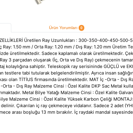
Ürün Yorumları
0
LLİKLERİ Üretilen Ray Uzunlukları : 300-350-400-450-500-5
 İç Ray: 1.50 mm / Orta Ray: 1.20 mm / Dış Ray: 1.20 mm Üretim Te
mizde üretilmektedir. Sadece kaplamalı olarak üretilmektedir.
y 3 parçadan oluşarak (İç, Orta ve Dış Ray) çekmecenin tamamen
j kolaylığına sahiptir. Teleskopik ray serisininde GÜÇLÜ ve EKO
lan testlere tabi tutularak belgelendirilmiştir. Ayrıca insan sağ
ası olan TİTİUS firmasında üretilmektedir. MAT İç -Orta - Dış R
 -Orta - Dış Ray Malzeme Cinsi : Özel Kalite DKP Sac Metal kulla
ktadır. Metal Bilye Yatağı Malzeme Cinsi : Özel Kalite Galvaniz
Bilye Malzeme Cinsi : Özel Kalite Yüksek Karbon Çeliği MONTAJ: 
 delinir. Çıkarılan iç ray çekmeceye vidalanır. Sadece 2 adet (Y
ece arası boşluğu 13 mm bırakılır. İç raydaki mandal sayesinde