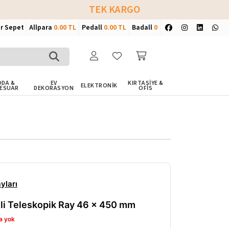
TEK KARGO
ir Sepet
Allpara
0.00 TL
Pedall
0.00 TL
Badall
0
DA &
EV
KIRTASİYE &
ELEKTRONİK
ESUAR
DEKORASYON
OFİS
yları
nli Teleskopik Ray 46 × 450 mm
a yok