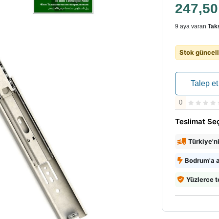
247,5
9 aya varan
Taks
Stok güncell
Talep et
0
Teslimat Se
Türkiye'n
Bodrum'a a
Yüzlerce t