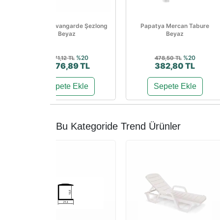
Papatya Avangarde Şezlong
Papatya Mercan Tabure
Beyaz
Beyaz
%20
%20
3.471,12 TL
478,50 TL
2.776,89 TL
382,80 TL
Sepete Ekle
Sepete Ekle
Bu Kategoride Trend Ürünler