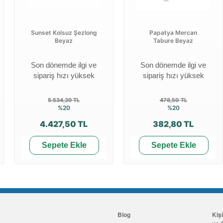
Sunset Kolsuz Şezlong
Papatya Mercan
Beyaz
Tabure Beyaz
Son dönemde ilgi ve
Son dönemde ilgi ve
sipariş hızı yüksek
sipariş hızı yüksek
5.534,39 TL
478,50 TL
%20
%20
4.427,50 TL
382,80 TL
Sepete Ekle
Sepete Ekle
Blog
Kiş