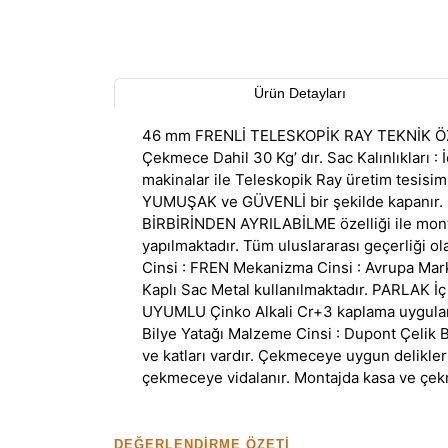
Ürün Detayları
46 mm FRENLİ TELESKOPİK RAY TEKNİK ÖZE
Çekmece Dahil 30 Kg’ dır. Sac Kalınlıkları :
makinalar ile Teleskopik Ray üretim tesisi
YUMUŞAK ve GÜVENLİ bir şekilde kapanır. Ra
BİRBİRİNDEN AYRILABİLME özelliği ile monta
yapılmaktadır. Tüm uluslararası geçerliği o
Cinsi : FREN Mekanizma Cinsi : Avrupa Mark
Kaplı Sac Metal kullanılmaktadır. PARLAK İç
UYUMLU Çinko Alkali Cr+3 kaplama uygulanma
Bilye Yatağı Malzeme Cinsi : Dupont Çelik 
ve katları vardır. Çekmeceye uygun delikler
çekmeceye vidalanır. Montajda kasa ve çekm
DEĞERLENDIRME ÖZETI