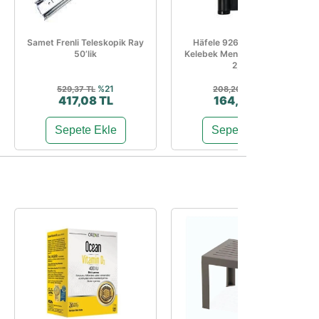
Samet Frenli Teleskopik Ray
Häfele 926.60.143 Çelik
50’lik
Kelebek Menteşe Mat Siyah
2,5...
%21
%21
529,37 TL
208,20 TL
417,08 TL
164,03 TL
Sepete Ekle
Sepete Ekle