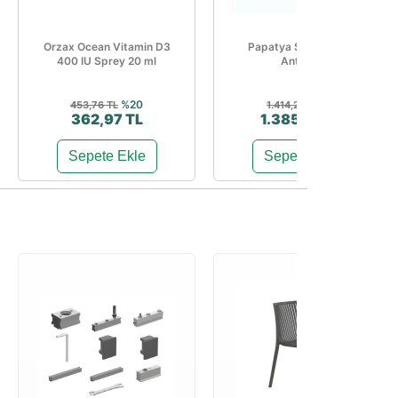
Orzax Ocean Vitamin D3
Papatya Suda Sehpa
400 IU Sprey 20 ml
Antrasit
%20
%2
453,76 TL
1.414,28 TL
362,97 TL
1.385,99 TL
Sepete Ekle
Sepete Ekle