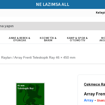
NE LAZIMSA ALL
Kelep
ANNE & BEBEK &
KOZMETİK &
KAMP & SPOR &
MO
OYUNCAK
BAKIM
OTOMOTİV
AKS
Rayları
/
Array Frenli Teleskopik Ray 46 × 450 mm
Çekmece Ra
Array Fre
Array
-
Stokt