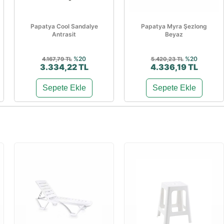
Papatya Cool Sandalye
Papatya Myra Şezlong
Antrasit
Beyaz
%20
%20
4.167,79 TL
5.420,23 TL
3.334,22 TL
4.336,19 TL
Sepete Ekle
Sepete Ekle