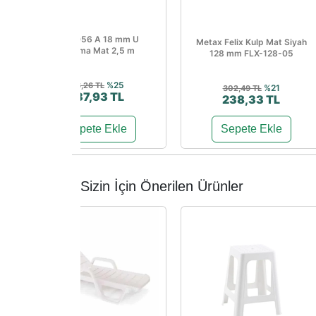
MD-1056 A 18 mm U
Metax Felix Kulp Mat Siyah
Kapama Mat 2,5 m
128 mm FLX-128-05
%25
316,26 TL
%21
302,49 TL
237,93 TL
238,33 TL
Sepete Ekle
Sepete Ekle
Sizin İçin Önerilen Ürünler