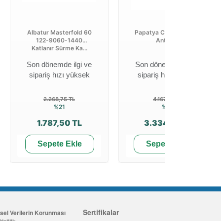
Albatur Masterfold 60
Papatya Cool Sandalye
122-9060-1440
Antrasit
Katlanır Sürme Ka...
Son dönemde ilgi ve
Son dönemde ilgi ve
sipariş hızı yüksek
sipariş hızı yüksek
2.268,75 TL
4.167,79 TL
%21
%20
1.787,50 TL
3.334,22 TL
Sepete Ekle
Sepete Ekle
Sertifikalar
isel Verilerin Korunması