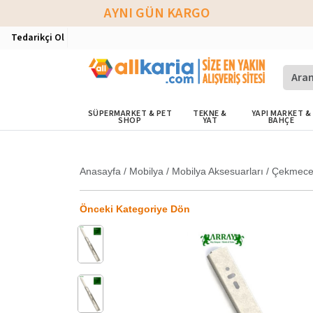
AYNI GÜN KARGO
Tedarikçi Ol
SÜPERMARKET & PET
TEKNE &
YAPI MARKET &
SHOP
YAT
BAHÇE
Anasayfa
/
Mobilya
/
Mobilya Aksesuarları
/
Çekmece 
Önceki Kategoriye Dön