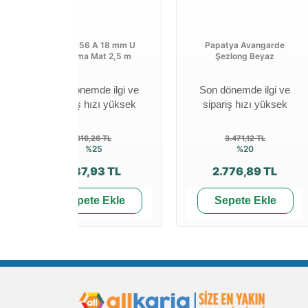
MD-1056 A 18 mm U
Papatya Avangarde
Kapama Mat 2,5 m
Şezlong Beyaz
Son dönemde ilgi ve
Son dönemde ilgi ve
sipariş hızı yüksek
sipariş hızı yüksek
316,26 TL
3.471,12 TL
%25
%20
237,93 TL
2.776,89 TL
Sepete Ekle
Sepete Ekle