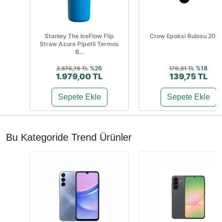
Stanley The IceFlow Flip
Crow Epoksi Rulosu 20 
Straw Azure Pipetli Termos
B...
%26
%18
2.676,76 TL
170,81 TL
1.979,00 TL
139,75 TL
Sepete Ekle
Sepete Ekle
Bu Kategoride Trend Ürünler