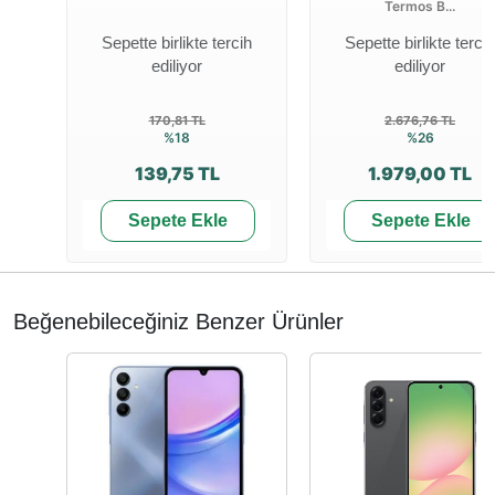
Termos B...
Sepette birlikte tercih
Sepette birlikte tercih
ediliyor
ediliyor
170,81 TL
2.676,76 TL
%18
%26
139,75 TL
1.979,00 TL
Sepete Ekle
Sepete Ekle
Beğenebileceğiniz Benzer Ürünler