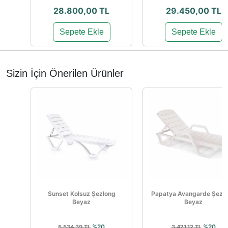
28.800,00 TL
29.450,00 TL
Sepete Ekle
Sepete Ekle
Sizin İçin Önerilen Ürünler
Sunset Kolsuz Şezlong
Papatya Avangarde Şezl
Beyaz
Beyaz
%20
%20
5.534,39 TL
3.471,12 TL