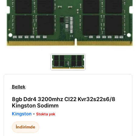
Bellek
8gb Ddr4 3200mhz Cl22 Kvr32s22s6/8
Kingston Sodimm
Kingston
-
Stokta yok
İndirimde