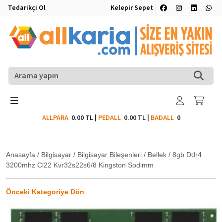
Tedarikçi Ol
Kelepir Sepet
ALLPARA
0.00 TL
|
PEDALL
0.00 TL
|
BADALL
0
Anasayfa
/
Bilgisayar
/
Bilgisayar Bileşenleri
/
Bellek
/
8gb Ddr4
3200mhz Cl22 Kvr32s22s6/8 Kingston Sodimm
Önceki Kategoriye Dön