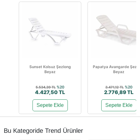
Sunset Kolsuz Şezlong
Papatya Avangarde Şezl
Beyaz
Beyaz
%20
%20
5.534,39 TL
3.471,12 TL
4.427,50 TL
2.776,89 TL
Sepete Ekle
Sepete Ekle
Bu Kategoride Trend Ürünler