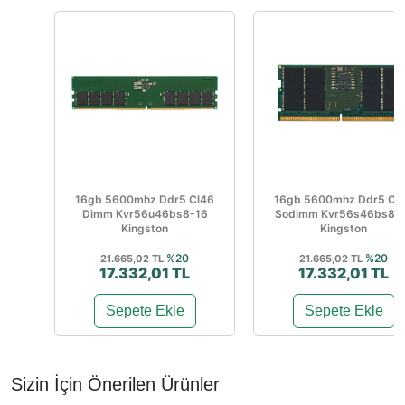
16gb 5600mhz Ddr5 Cl46
16gb 5600mhz Ddr5 Cl
Dimm Kvr56u46bs8-16
Sodimm Kvr56s46bs8-
Kingston
Kingston
%20
%20
21.665,02 TL
21.665,02 TL
17.332,01 TL
17.332,01 TL
Sepete Ekle
Sepete Ekle
Sizin İçin Önerilen Ürünler