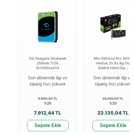
1tb Seagate Skyhawk
Msi Geforce Rtx 3050
256mb 7/24
Ventus 2x Xs 8g Oc
St1000vx013
Gddr6 Hdmi Dp...
Son dönemde ilgi ve
Son dönemde ilgi ve
sipariş hızı yüksek
sipariş hızı yüksek
9.890,55 TL
28.918,09 TL
%20
%20
7.912,44 TL
23.135,04 TL
Sepete Ekle
Sepete Ekle