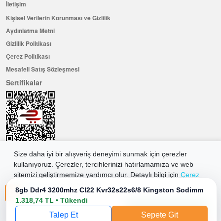
İletişim
Kişisel Verilerin Korunması ve Gizlilik
Aydınlatma Metni
Gizlilik Politikası
Çerez Politikası
Mesafeli Satış Sözleşmesi
Sertifikalar
Size daha iyi bir alışveriş deneyimi sunmak için çerezler
kullanıyoruz. Çerezler, tercihlerinizi hatırlamamıza ve web
Hemen Üye Olun ...ve 100 ₺ değerinde indirim kuponu kazanın
sitemizi geliştirmemize yardımcı olur. Detaylı bilgi için
Çerez
Üye Ol
Politikamıza
göz atabilirsiniz.
8gb Ddr4 3200mhz Cl22 Kvr32s22s6/8 Kingston Sodimm
1.318,74 TL • Tükendi
Tüm Çerezleri Kabul Et
Talep Et
Sepete Git
2026 Allkaria Elektronik Tic. A.Ş. Her Hakkı Saklıdır.