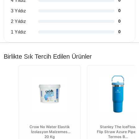
4 Yıldız
0
3 Yıldız
0
2 Yıldız
0
1 Yıldız
0
Birlikte Sık Tercih Edilen Ürünler
Crow No Water Elastik
Stanley The IceFlow
İzolasyon Malzemesi
Flip Straw Azure Pipetl
20 Kg
Termos B...