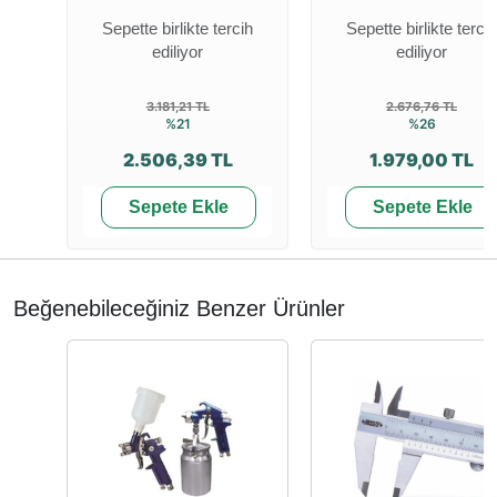
Sepette birlikte tercih
Sepette birlikte tercih
ediliyor
ediliyor
3.181,21 TL
2.676,76 TL
%21
%26
2.506,39 TL
1.979,00 TL
Sepete Ekle
Sepete Ekle
Beğenebileceğiniz Benzer Ürünler