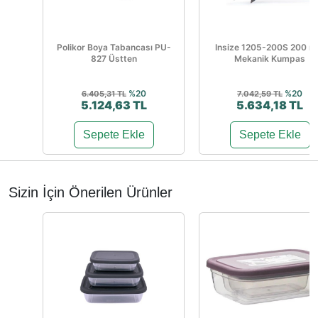
Polikor Boya Tabancası PU-
Insize 1205-200S 200 
827 Üstten
Mekanik Kumpas
%20
%20
6.405,31 TL
7.042,59 TL
5.124,63 TL
5.634,18 TL
Sepete Ekle
Sepete Ekle
Sizin İçin Önerilen Ürünler