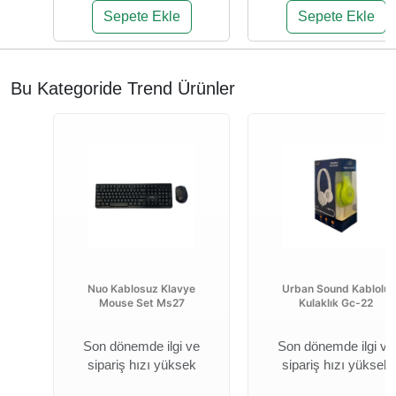
%20
%20
478,50 TL
453,76 TL
382,80 TL
362,97 TL
Sepete Ekle
Sepete Ekle
Bu Kategoride Trend Ürünler
Nuo Kablosuz Klavye
Urban Sound Kablolu
Mouse Set Ms27
Kulaklık Gc-22