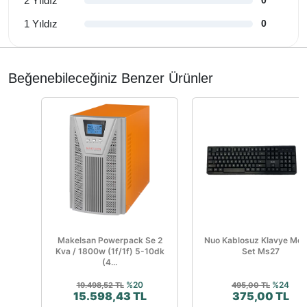
3 Yıldız
0
2 Yıldız
0
1 Yıldız
0
Beğenebileceğiniz Benzer Ürünler
Makelsan Powerpack Se 2
Nuo Kablosuz Klavye Mo
Kva / 1800w (1f/1f) 5-10dk
Set Ms27
(4...