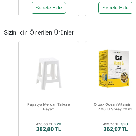
%20
%24
19.498,52 TL
495,00 TL
15.598,43 TL
375,00 TL
Sepete Ekle
Sepete Ekle
Sizin İçin Önerilen Ürünler
Papatya Mercan Tabure
Orzax Ocean Vitamin D
Beyaz
400 IU Sprey 20 ml