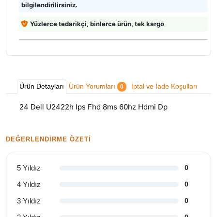
Türkiye'nin her yerine 13:00'a kadar aynı gün kargo
Aynı gün gönderimi mümkün olmayan ürünler ile ilgili
bilgilendirilirsiniz.
Yüzlerce tedarikçi, binlerce ürün, tek kargo
Ürün Detayları
Ürün Yorumları
İptal ve İade Koşulları
0
24 Dell U2422h Ips Fhd 8ms 60hz Hdmi Dp
DEĞERLENDIRME ÖZETI
5 Yıldız
0
4 Yıldız
0