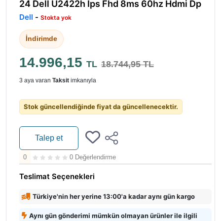
Monitör & Ekran
24 Dell U2422h Ips Fhd 8ms 60hz Hdmi Dp
Dell
-
Stokta yok
İndirimde
14.996,15
TL
18.744,95 TL
3 aya varan
Taksit
imkanıyla
Stok güncellendiğinde fiyat da güncellenecektir.
Talep et
0
0 Değerlendirme
Teslimat Seçenekleri