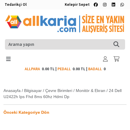
Tedarikçi Ol
Kelepir Sepet
ALLPARA
0.00 TL
|
PEDALL
0.00 TL
|
BADALL
0
Anasayfa
/
Bilgisayar
/
Çevre Birimleri
/
Monitör & Ekran
/
24 Dell
U2422h Ips Fhd 8ms 60hz Hdmi Dp
Önceki Kategoriye Dön