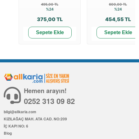
Son dönemde ilgi ve
Son dönemde ilgi ve
sipariş hızı yüksek
sipariş hızı yüksek
495,00 TL
600,00 TL
%24
%24
375,00 TL
454,55 TL
Sepete Ekle
Sepete Ekle
Hemen arayın!
0252 313 09 82
bilgi@allkaria.com
KIZILAĞAÇ MAH. ATA CAD. NO:209