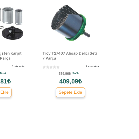
gsten Karpit
Troy T27407 Ahşap Delici Seti
6 Parça
7 Parça
2 adet stokta
2 adet stokta
%24
%24
539,96₺
,81₺
409,09₺
 Ekle
Sepete Ekle