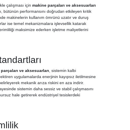
kle çalışması için
makine parçaları ve aksesuarları
nı, bütünün performansını doğrudan etkileyen kritik
sinde makinelerin kullanım ömrünü uzatır ve duruş
lar ise temel mekanizmalara işlevsellik katarak
erimliliği maksimize ederken işletme maliyetlerini
andartları
parçaları ve aksesuarları
, sistemin kalbi
gerektiren uygulamalarda enerjinin kayıpsız iletilmesine
lirleyerek mekanik arıza riskini en aza indirir.
sayesinde sistemin daha sessiz ve stabil çalışmasını
rsuz hale getirerek endüstriyel tesislerdeki
lilik