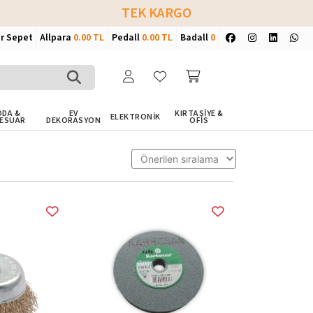
TEK KARGO
ir Sepet
Allpara
0.00 TL
Pedall
0.00 TL
Badall
0
DA &
EV
KIRTASİYE &
ELEKTRONİK
ESUAR
DEKORASYON
OFİS