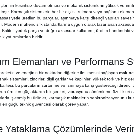
çlerinin kesintisiz devam etmesi ve mekanik sistemlerin yüksek verimlili
aşır. Karmaşık sistemlerin her bir dişlisi, rulmanı veya bağlantı elema
hassasiyetle üretilen bu parçalar, aşınmaya karşı dirençli yapıları saye
er. Modern mühendislik standartlarına uygun olarak tasarlanan aksesuar
r. Kaliteli yedek parça ve doğru aksesuar kullanımı, üretim bandındaki v
k yatırımlardan biridir.
ım Elemanları ve Performans St
reketin ve enerjinin bir noktadan diğerine iletilmesini sağlayan
makine 
snak sistemleri, zincirler, dişli çarklar ve kaplinler, yüksek tork ve hız 
alitesi, bu parçaların sürtünme ve ısınmaya karşı göstereceği direnci be
rda üretilen güç aktarım bileşenleri, vibrasyonu sönümleme özellikleri 
slarla işlenmiş bu ürünler, karmaşık makinelerin senkronizasyonunu kusu
in en güçlü teknik güvencesi olarak görev yapar.
 Yataklama Çözümlerinde Verim