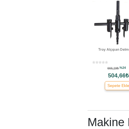
Bay-tec
Kb Zımparaları
Troy Alçıpan Delm
%24
666,19₺
504,66₺
Sepete Ekl
Makine 