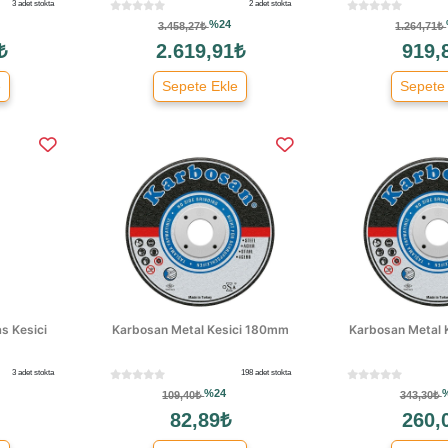
3 adet stokta
2 adet stokta
%24
3.458,27₺
1.264,71₺
₺
2.619,91₺
919,
e
Sepete Ekle
Sepete
s Kesici
Karbosan Metal Kesici 180mm
Karbosan Metal 
3 adet stokta
198 adet stokta
%24
109,40₺
343,30₺
82,89₺
260,