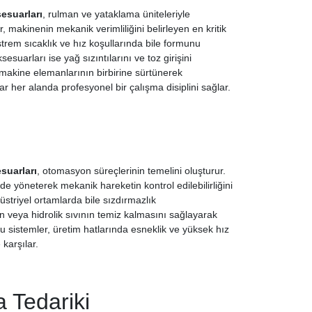
esuarları
, rulman ve yataklama üniteleriyle
, makinenin mekanik verimliliğini belirleyen en kritik
strem sıcaklık ve hız koşullarında bile formunu
esuarları ise yağ sızıntılarını ve toz girişini
n makine elemanlarının birbirine sürtünerek
 her alanda profesyonel bir çalışma disiplini sağlar.
suarları
, otomasyon süreçlerinin temelini oluşturur.
ilde yöneterek mekanik hareketin kontrol edilebilirliğini
striyel ortamlarda bile sızdırmazlık
 veya hidrolik sıvının temiz kalmasını sağlayarak
u sistemler, üretim hatlarında esneklik ve yüksek hız
karşılar.
a Tedariki