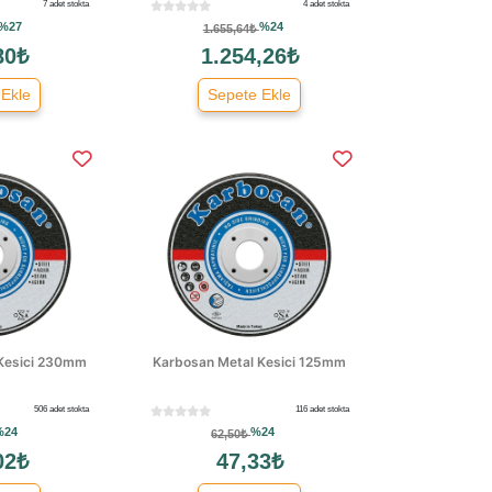
7 adet stokta
4 adet stokta
%27
%24
1.655,64₺
80₺
1.254,26₺
 Ekle
Sepete Ekle
Kesici 230mm
Karbosan Metal Kesici 125mm
506 adet stokta
116 adet stokta
%24
%24
62,50₺
02₺
47,33₺