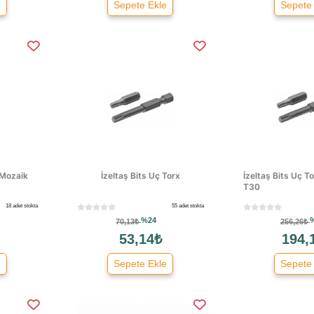
e
Sepete Ekle
Sepete
Mozaik
İzeltaş Bits Uç Torx
İzeltaş Bits Uç 
T30
18 adet stokta
55 adet stokta
%24
70,13₺
256,26₺
53,14₺
194,
e
Sepete Ekle
Sepete