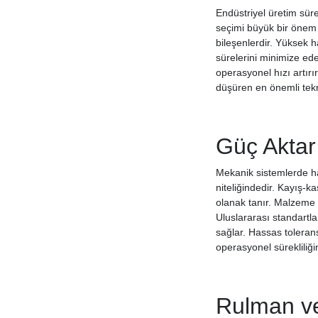
Endüstriyel üretim süre
seçimi büyük bir önem t
bileşenlerdir. Yüksek 
sürelerini minimize ed
operasyonel hızı artırı
düşüren en önemli tekni
Güç Aktar
Mekanik sistemlerde ha
niteliğindedir. Kayış-ka
olanak tanır. Malzeme k
Uluslararası standartla
sağlar. Hassas toleran
operasyonel sürekliliğ
Rulman ve