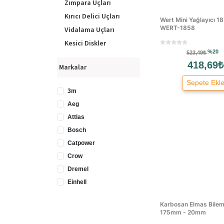
Zımpara Uçları
Kırıcı Delici Uçları
Wert Mini Yağlayıcı 1
WERT-1858
Vidalama Uçları
Kesici Diskler
%20
523,49₺
Freze Uçları
418,69₺
Markalar
Taşlama Diskleri
Sepete Ekl
Karıştırıcı Uçları
3m
Planya Bıçakları
Aeg
Attlas
Bosch
Catpower
Crow
Dremel
Einhell
Eltos
Karbosan Elmas Bilem
Fein
175mm - 20mm
Ferm