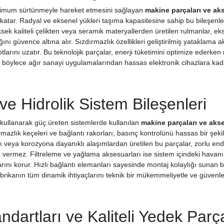
imum sürtünmeyle hareket etmesini sağlayan
makine parçaları ve aks
 katar. Radyal ve eksenel yükleri taşıma kapasitesine sahip bu bileşenler
ksek kaliteli çelikten veya seramik materyallerden üretilen rulmanlar, ek
nı güvence altına alır. Sızdırmazlık özellikleri geliştirilmiş yataklama aks
larını uzatır. Bu teknolojik parçalar, enerji tüketimini optimize ederke
 böylece ağır sanayi uygulamalarından hassas elektronik cihazlara kadar
e Hidrolik Sistem Bileşenleri
 kullanarak güç üreten sistemlerde kullanılan
makine parçaları ve akse
zdırmazlık keçeleri ve bağlantı rakorları, basınç kontrolünü hassas bir şek
k veya korozyona dayanıklı alaşımlardan üretilen bu parçalar, zorlu endü
ermez. Filtreleme ve yağlama aksesuarları ise sistem içindeki havanın
ını korur. Hızlı bağlantı elemanları sayesinde montaj kolaylığı sunan b
rikanın tüm dinamik ihtiyaçlarını teknik bir mükemmeliyetle ve güvenle 
dartları ve Kaliteli Yedek Parç