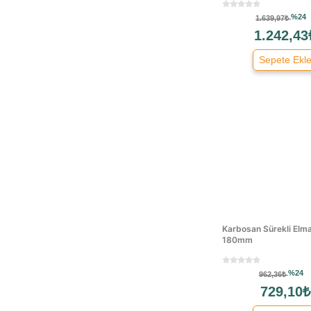
Hitachi
%24
1.639,97₺
Izeltaş
1.242,43
Karbosan
Sepete Ekl
Kohertz
Kwb
Makita
Mannesmann
Meşem
Mirka
Modacar
Mte
Rbt
Karbosan Sürekli Elma
Rtrmax
180mm
Sfd
Sgs
%24
962,36₺
Stanley
729,10₺
Tomax