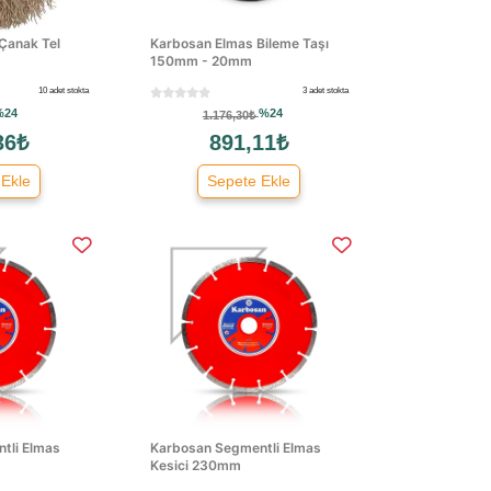
 Çanak Tel
Karbosan Elmas Bileme Taşı
150mm - 20mm
10 adet stokta
3 adet stokta
%24
%24
1.176,30₺
36₺
891,11₺
 Ekle
Sepete Ekle
tli Elmas
Karbosan Segmentli Elmas
Kesici 230mm