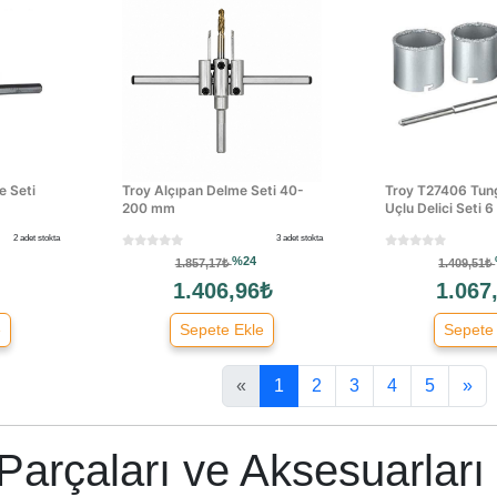
e Seti
Troy Alçıpan Delme Seti 40-
Troy T27406 Tun
200 mm
Uçlu Delici Seti 
2 adet stokta
3 adet stokta
%24
1.857,17₺
1.409,51₺
1.406,96₺
1.067
e
Sepete Ekle
Sepete
«
1
2
3
4
5
»
Parçaları ve Aksesuarları