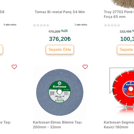
858
Tomax Bi-metal Panç 54 Mm
Troy 27702 Pimli
Fırça 65 mm
4 adet stokta
1 adet stokta
%20
470,25₺
132,46₺
376,20₺
100,
e
Sepete Ekle
Sepete
e Taşı
Karbosan Elmas Bileme Taşı
Karbosan Segmen
200mm - 32mm
Kesici 180mm