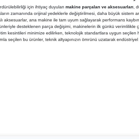
dürülebilirliği için ihtiyaç duyulan
makine parçaları ve aksesuarları
, 
ların zamanında orijinal yedeklerle değiştirilmesi, daha büyük sistem a
ikalı aksesuarlar, ana makine ile tam uyum sağlayarak performans kaybını 
nleriyle desteklenen parça değişimi, makinelerin ilk günkü verimlilikle 
im kesintileri minimize edilirken, teknolojik standartlara uygun seçilen h
mla seçilen bu ürünler, teknik altyapınızın ömrünü uzatarak endüstriyel ba