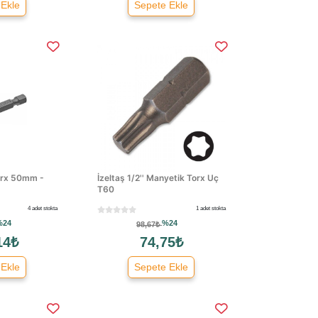
 Ekle
Sepete Ekle
Torx 50mm -
İzeltaş 1/2'' Manyetik Torx Uç
T60
4 adet stokta
1 adet stokta
%24
%24
98,67₺
14₺
74,75₺
 Ekle
Sepete Ekle