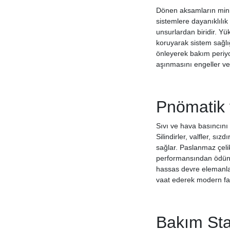
Dönen aksamların min
sistemlere dayanıklılık
unsurlardan biridir. Yü
koruyarak sistem sağlığı
önleyerek bakım periyot
aşınmasını engeller ve
Pnömatik v
Sıvı ve hava basıncını
Silindirler, valfler, sı
sağlar. Paslanmaz çeli
performansından ödün v
hassas devre elemanlar
vaat ederek modern fab
Bakım Stan