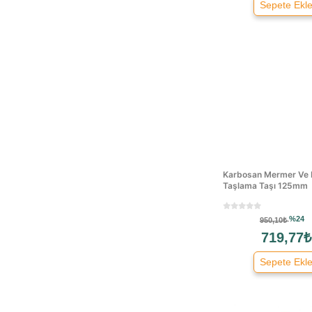
Sepete Ekl
Transformacion
Troy
Ugr
Wert
Würth
Markasız
Diğer
3keego
İnox
Milwaukee
Karbosan Mermer Ve 
Taşlama Taşı 125mm
Gfb
Stechend
%24
950,10₺
Yamaçlar Detailing
719,77₺
Spta
Sepete Ekl
Pratikmen
Volkan
Bi-metal