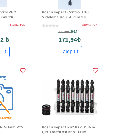
ntrol PH2
Bosch Impact Control T30
mm 1’li
Vidalama Ucu 50 mm 1’li
Stokta Yok
Stokta Yok
%24
226,88₺
2 ₺
171,94₺
 Et
Talep Et
 Uç 90mm Pz2
Bosch Impact Ph2 Pz2 65 Mm
Çift Taraflı 8'li Bits Tutuc...