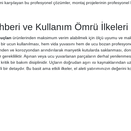
rini karşılayan bu profesyonel çözümler, montaj projelerinin profesyonel
beri ve Kullanım Ömrü İlkeleri
uçları
ürünlerinden maksimum verim alabilmek için ölçü uyumu ve makine
bir ucun kullanılması, hem vida yuvasını hem de ucu bozan profesyone
mden ve korozyondan arındırılarak manyetik kutularda saklanması, don
r gerekliliktir. Aşınan veya ucu yuvarlanan parçaların derhal yenilenmesi,
ritik bir bakım disiplinidir. Uçların doğrudan aşırı ısı kaynaklarından 
bir detaydır. Bu basit ama etkili ilkeler, el aleti yatırımınızın değerini k