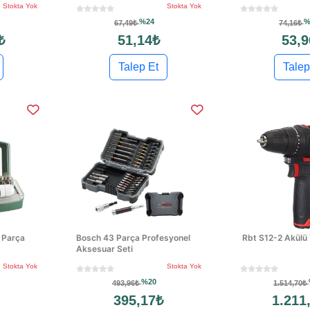
Stokta Yok
Stokta Yok
%24
%
67,49₺
74,16₺
₺
51,14₺
53,9
Talep Et
Talep
 Parça
Bosch 43 Parça Profesyonel
Rbt S12-2 Akülü
Aksesuar Seti
Stokta Yok
Stokta Yok
%20
493,96₺
1.514,70₺
395,17₺
1.211