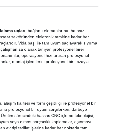
dalama uçları
, bağlantı elemanlarının hatasız
nşaat sektöründen elektronik tamirine kadar her
 araçlarıdır. Vida başı ile tam uyum sağlayarak sıyırma
e çalışmanıza olanak tanıyan profesyonel birer
 donanımlar, operasyonel hızı artıran profesyonel
anlar, montaj işlemlerini profesyonel bir imzayla
 alaşım kalitesi ve form çeşitliliği ile profesyonel bir
vasına profesyonel bir uyum sergilerken; darbeye
r. Üretim sürecindeki hassas CNC işleme teknolojisi,
anyum veya elmas parçacıklı kaplamalar, aşınmayı
n ev tipi tadilat işlerine kadar her noktada tam