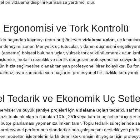
l bir vidalama disiplini kurmanıza yardımcı olur.
Ergonomisi ve Tork Kontrolü
ida başından kaymayı (cam-out) önleyen
vidalama uçları
, uç kısımlar
ım deneyimi sunar. Manyetik uç tutucular, vidanın düşmesini engelleyere
n (esneme) bölgesi bulunan uçlar, yüksek tork yükünü emerek ucun kırıl
 işlemler, metalin esneklik ve sertlik dengesini profesyonel bir seviyed
ün hızla seçilmesine olanak tanıyan profesyonel birer kolaylıktır. Bu fo
almaz, aynı zamanda vida başlarını profesyonel bir titizlikle koruyarak
el Tedarik ve Ekonomik Uç Setle
 servisler ve büyük şantiye projeleri için
vidalama uçları
tedariki, sarf ma
azlı toplu alımlarda sunulan 10’lu, 25’li veya karma uç setlerini içeren
 bütçe planlaması yapmanıza imkan tanır. Toplu tedarik süreçlerinde 
ı profesyonel performans standartlarında çalışmasını destekleyen prof
modeller, işletmelerin farklı derinlikteki erişim ihtiyaçları için profes