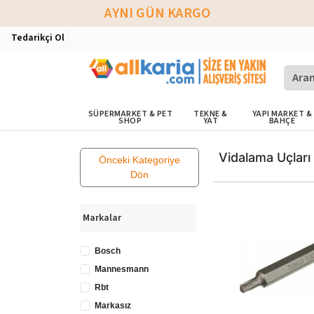
AYNI GÜN KARGO
Tedarikçi Ol
SÜPERMARKET & PET
TEKNE &
YAPI MARKET &
SHOP
YAT
BAHÇE
Vidalama Uçları
Önceki Kategoriye
Dön
Markalar
Bosch
Mannesmann
Rbt
Markasız