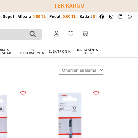
TEK KARGO
ir Sepet
Allpara
0.00 TL
Pedall
0.00 TL
Badall
0
DA &
EV
KIRTASİYE &
ELEKTRONİK
ESUAR
DEKORASYON
OFİS