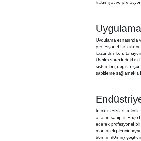
hakimiyet ve profesyone
Uygulama 
Uygulama esnasında v
profesyonel bir kullan
kazandırırken; torsiyo
Üretim sürecindeki ısıl
sistemleri, doğru ölçün
sabitleme sağlamakla k
Endüstriy
İmalat tesisleri, teknik
öneme sahiptir. Proje b
ederek profesyonel bir
montaj ekiplerinin ayn
50mm, 90mm) çeşitlenen 