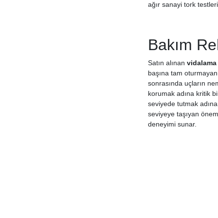
ağır sanayi tork testle
Bakım Reh
Satın alınan
vidalama 
başına tam oturmayan 
sonrasında uçların ne
korumak adına kritik bi
seviyede tutmak adına k
seviyeye taşıyan önemli 
deneyimi sunar.