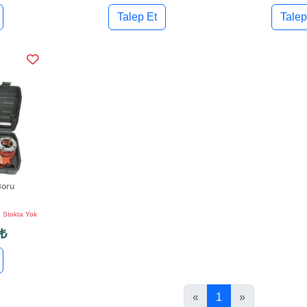
Talep Et
Talep
oru
Stokta Yok
 ₺
«
1
»