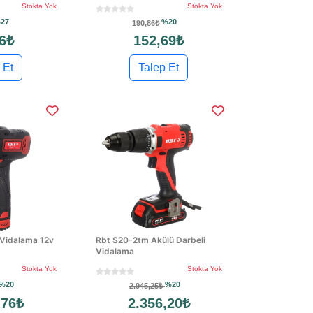
Stokta Yok
Stokta Yok
27
%20
190,86₺
6₺
152,69₺
 Et
Talep Et
 Vidalama 12v
Rbt S20-2tm Akülü Darbeli
Vidalama
Stokta Yok
Stokta Yok
%20
%20
2.945,25₺
,76₺
2.356,20₺