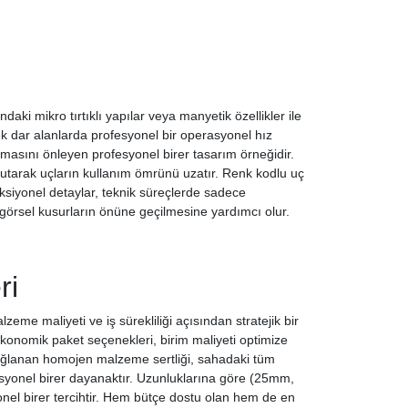
ındaki mikro tırtıklı yapılar veya manyetik özellikler ile
k dar alanlarda profesyonel bir operasyonel hız
masını önleyen profesyonel birer tasarım örneğidir.
e tutarak uçların kullanım ömrünü uzatır. Renk kodlu uç
nksiyonel detaylar, teknik süreçlerde sadece
 görsel kusurların önüne geçilmesine yardımcı olur.
ri
lzeme maliyeti ve iş sürekliliği açısından stratejik bir
 ekonomik paket seçenekleri, birim maliyeti optimize
sağlanan homojen malzeme sertliği, sahadaki tüm
esyonel birer dayanaktır. Uzunluklarına göre (25mm,
yonel birer tercihtir. Hem bütçe dostu olan hem de en