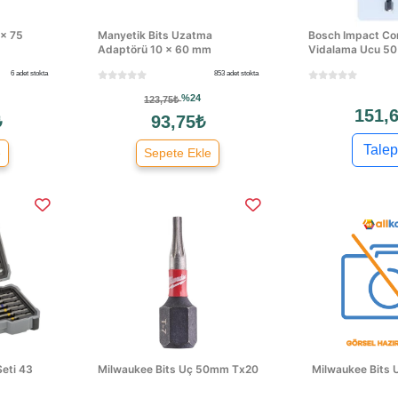
 × 75
Manyetik Bits Uzatma
Bosch Impact Co
Adaptörü 10 × 60 mm
Vidalama Ucu 50 
6 adet stokta
853 adet stokta
%24
123,75₺
151,6
₺
93,75₺
Talep
e
Sepete Ekle
eti 43
Milwaukee Bits Uç 50mm Tx20
Milwaukee Bits