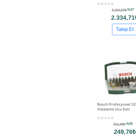
%27
3.210,37₺
2.334,71
Talep Et
Bosch Profesyonel 32
Vidalama Ucu Seti
%20
312,20₺
249,76₺