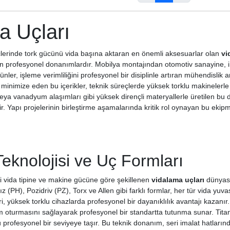
a Uçları
lerinde tork gücünü vida başına aktaran en önemli aksesuarlar olan
vi
n profesyonel donanımlardır. Mobilya montajından otomotiv sanayine, i
ünler, işleme verimliliğini profesyonel bir disiplinle artıran mühendislik
 minimize eden bu içerikler, teknik süreçlerde yüksek torklu makinelerl
veya vanadyum alaşımları gibi yüksek dirençli materyallerle üretilen bu
r. Yapı projelerinin birleştirme aşamalarında kritik rol oynayan bu ekipm
eknolojisi ve Uç Formları
iği vida tipine ve makine gücüne göre şekillenen
vidalama uçları
dünyası,
z (PH), Pozidriv (PZ), Torx ve Allen gibi farklı formlar, her tür vida yu
ri, yüksek torklu cihazlarda profesyonel bir dayanıklılık avantajı kazanı
 oturmasını sağlayarak profesyonel bir standartta tutunma sunar. Tit
rofesyonel bir seviyeye taşır. Bu teknik donanım, seri imalat hatlarında