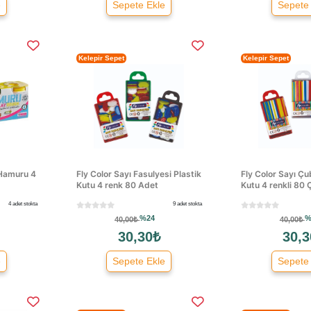
e
Sepete Ekle
Sepete
Kelepir Sepet
Kelepir Sepet
 Hamuru 4
Fly Color Sayı Fasulyesi Plastik
Fly Color Sayı Çu
Kutu 4 renk 80 Adet
Kutu 4 renkli 80
4 adet stokta
9 adet stokta
%24
%
40,00₺
40,00₺
30,30₺
30,3
e
Sepete Ekle
Sepete