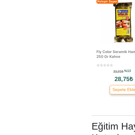
Kelepir Sepet
Yaygan Çanta
Markasız
Alex Scholler
Benetton
Brons
Fanart
Giotto
Fly Color Seramik Ham
250 Gr Kahve
Ottonya
Özkan
%13
33,01₺
U.s. Polo Assn.
28,75₺
Lino Eva
Kika
Sepete Ekl
Umur
Silgy
Cambridge Polo
U.s. Polo
Eğitim Hay
Hero