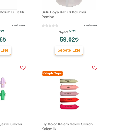
Bölümlü Fıstık
Sulu Boya Kabı 3 Bölümlü
Pembe
3 adet stokta
3 adet stokta
22
%21
75,00₺
6₺
59,02₺
 Ekle
Sepete Ekle
Kelepir Sepet
ekilli Silikon
Fly Color Kalem Şekilli Silikon
Kalemlik