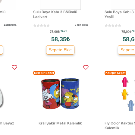
mlü
Sulu Boya Kabı 3 Bölümlü
Sulu Boya Kabı 3 
Lacivert
Yeşili
1 adet stokta
1 adet stokta
%22
%
75,00₺
75,00₺
58,35₺
58,6
e
Sepete Ekle
Sepete
Kelepir Sepet
Kelepir Sepet
Cm Beyaz
Kral Şakir Metal Kalemlik
Fly Color Kaktüs Ş
Kalemlik