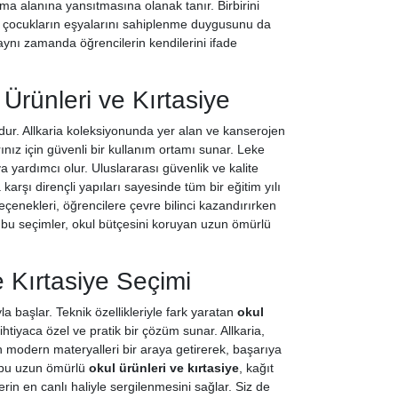
şma alanına yansıtmasına olanak tanır. Birbirini
en çocukların eşyalarını sahiplenme duygusunu da
 aynı zamanda öğrencilerin kendilerini ifade
Ürünleri ve Kırtasiye
rdur. Allkaria koleksiyonunda yer alan ve kanserojen
rınız için güvenli bir kullanım ortamı sunar. Leke
yardımcı olur. Uluslararası güvenlik ve kalite
arşı dirençli yapıları sayesinde tüm bir eğitim yılı
çenekleri, öğrencilere çevre bilinci kazandırırken
ren bu seçimler, okul bütçesini koruyan uzun ömürlü
e Kırtasiye Seçimi
 başlar. Teknik özellikleriyle fark yaratan
okul
htiyaca özel ve pratik bir çözüm sunar. Allkaria,
en modern materyalleri bir araya getirerek, başarıya
en bu uzun ömürlü
okul ürünleri ve kırtasiye
, kağıt
rin en canlı haliyle sergilenmesini sağlar. Siz de