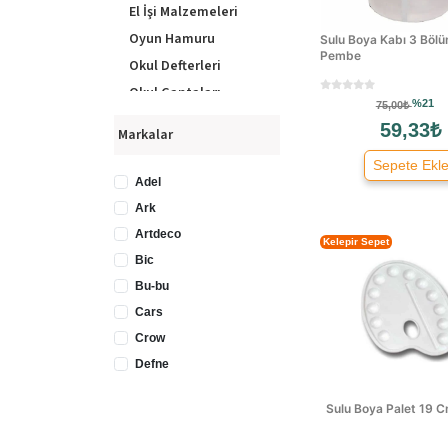
El İşi Malzemeleri
Oyun Hamuru
Sulu Boya Kabı 3 Bölü
Pembe
Okul Defterleri
Okul Çantaları
%21
75,00₺
Kalemlik
59,33₺
Markalar
Matara/Suluk
Sepete Ekl
Keçeli Boya
Adel
Kalemleri
Ark
Artdeco
Kelepir Sepet
Bic
Bu-bu
Cars
Crow
Defne
Disney
Sulu Boya Palet 19 
Etika
Faber Castell