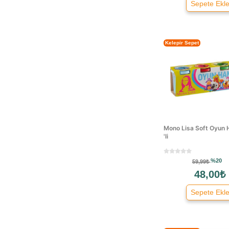
Sepete Ekl
Modacar
Monami
Mono Lisa
Kelepir Sepet
Mynote
Neon Plus
Paw Patrol
Play-doh
Pritt
Rubenis
Simple
Mono Lisa Soft Oyun
'li
Smiley
Spiderman
%20
59,99₺
Südor
48,00₺
Ticon
Sepete Ekl
Titiz
Transformacion
Winks Club