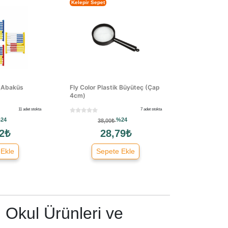
Kelepir Sepet
p(Abaküs
Fly Color Plastik Büyüteç (Çap
4cm)
11 adet stokta
7 adet stokta
24
%24
38,00₺
2₺
28,79₺
 Ekle
Sepete Ekle
 Okul Ürünleri ve