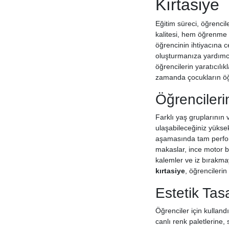
Kırtasiye
Eğitim süreci, öğrencil
kalitesi, hem öğrenme 
öğrencinin ihtiyacına 
oluşturmanıza yardımcı
öğrencilerin yaratıcılı
zamanda çocukların öğr
Öğrencileri
Farklı yaş gruplarının v
ulaşabileceğiniz yüksek
aşamasında tam perform
makaslar, ince motor b
kalemler ve iz bırakma
kırtasiye
, öğrencilerin
Estetik Tas
Öğrenciler için kulland
canlı renk paletlerine