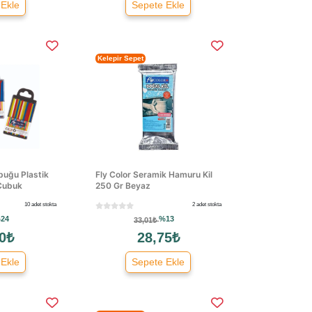
 Ekle
Sepete Ekle
Kelepir Sepet
buğu Plastik
Fly Color Seramik Hamuru Kil
 Çubuk
250 Gr Beyaz
10 adet stokta
2 adet stokta
24
%13
33,01₺
0₺
28,75₺
 Ekle
Sepete Ekle