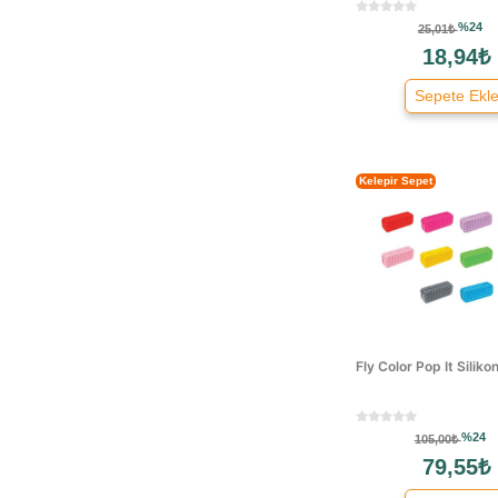
Fly
%24
25,01₺
Fly Color
18,94₺
Frocx
Sepete Ekl
Fufi
Gıpta
Globox
Kelepir Sepet
Hasbro
Hello Kitty
Ibag
Keskin Color
Kral Şakir
L.o.l
Fly Color Pop It Siliko
Lotte
Lumberjack
Maped
%24
105,00₺
Meteksan
79,55₺
Mikro