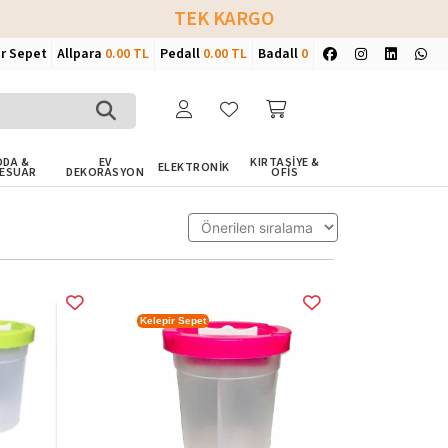
TEK KARGO
ir Sepet
Allpara
0.00 TL
Pedall
0.00 TL
Badall
0
DA &
EV
KIRTASİYE &
ELEKTRONİK
ESUAR
DEKORASYON
OFİS
Kelepir Sepet