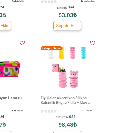
9 adet stokta
12 adet stokta
24
%24
69,99₺
3₺
53,03₺
 Ekle
Sepete Ekle
Kelepir Sepet
Oyun Hamuru
Fly Color Akordiyon Silikon
Kalemlik Beyaz - Lila - Mav...
9 adet stokta
3 adet stokta
24
%24
130,01₺
7₺
98,48₺