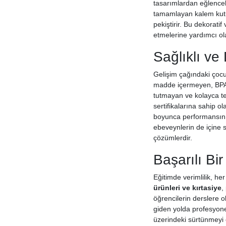
tasarımlardan eğlenceli
tamamlayan kalem kutus
pekiştirir. Bu dekoratif
etmelerine yardımcı ola
Sağlıklı ve
Gelişim çağındaki çocuk
madde içermeyen, BPA 
tutmayan ve kolayca te
sertifikalarına sahip o
boyunca performansını k
ebeveynlerin de içine s
çözümlerdir.
Başarılı Bi
Eğitimde verimlilik, he
ürünleri ve kırtasiye
,
öğrencilerin derslere o
giden yolda profesyonel
üzerindeki sürtünmeyi o