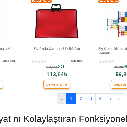
Kelepir Sepet
Kelepir Sepet
uru Kil
Fly Proje Çantası 37x54 Cm
Fly Color Misha
)büyük
12 adet stokta
5 adet stokta
%24
%
150,00₺
75,00₺
113,64₺
56,8
e
Sepete Ekle
Sepete
«
1
2
3
4
5
»
atını Kolaylaştıran Fonksiyonel