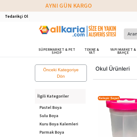
AYNI GÜN KARGO
Tedarikçi Ol
SÜPERMARKET & PET
TEKNE &
YAPI MARKET &
SHOP
YAT
BAHÇE
Okul Ürünleri
Önceki Kategoriye
Dön
İlgili Kategoriler
Kelepir Sepet
Pastel Boya
Sulu Boya
Kuru Boya Kalemleri
Parmak Boya