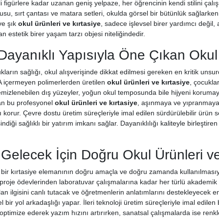
 figürlere kadar uzanan geniş yelpaze, her öğrencinin kendi stilini çalı
u, sırt çantası ve matara setleri, okulda görsel bir bütünlük sağlark
 ve şık
okul ürünleri ve kırtasiye
, sadece işlevsel birer yardımcı değil,
n estetik birer yaşam tarzı objesi niteliğindedir.
 Dayanıklı Yapısıyla Öne Çıkan Okul 
ların sağlığı, okul alışverişinde dikkat edilmesi gereken en kritik unsu
içermeyen polimerlerden üretilen
okul ürünleri ve kırtasiye
, çocukla
mizlenebilen dış yüzeyler, yoğun okul temposunda bile hijyeni korumaya 
lan bu profesyonel
okul ürünleri ve kırtasiye
, aşınmaya ve yıpranmaya k
orur. Çevre dostu üretim süreçleriyle imal edilen sürdürülebilir ürün se
indiği sağlıklı bir yatırım imkanı sağlar. Dayanıklılığı kaliteyle birleşti
r Gelecek İçin Doğru Okul Ürünleri v
r bir kırtasiye elemanının doğru amaçla ve doğru zamanda kullanılmasıyla
 proje ödevlerinden laboratuvar çalışmalarına kadar her türlü akademik i
lan ilgisini canlı tutacak ve öğretmenlerin anlatımlarını destekleyecek 
 bir yol arkadaşlığı yapar. İleri teknoloji üretim süreçleriyle imal edil
ptimize ederek yazım hızını artırırken, sanatsal çalışmalarda ise renkle