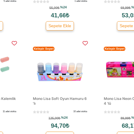
5 adet stokta
1 adet stokta
%24
%
55,00₺
69,99₺
41,66₺
53,0
e
Sepete Ekle
Sepete
Kelepir Sepet
Kelepir Sepet
n Kalemlik
Mono Lisa Soft Oyun Hamuru 6
Mono Lisa Neon 
'lı
4 'lü
11 adet stokta
10 adet stokta
%24
%
125,00₺
89,99₺
94,70₺
68,1