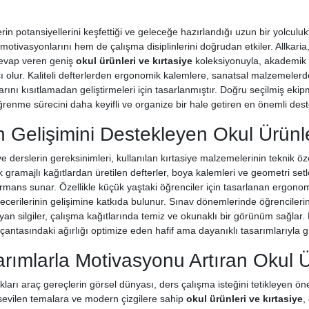
erin potansiyellerini keşfettiği ve geleceğe hazırlandığı uzun bir yolculu
motivasyonlarını hem de çalışma disiplinlerini doğrudan etkiler. Allkari
cevap veren geniş
okul ürünleri ve kırtasiye
koleksiyonuyla, akademik 
 olur. Kaliteli defterlerden ergonomik kalemlere, sanatsal malzemelerde
klarını kısıtlamadan geliştirmeleri için tasarlanmıştır. Doğru seçilmiş eki
enme sürecini daha keyifli ve organize bir hale getiren en önemli destek
n Gelişimini Destekleyen Okul Ürünler
e derslerin gereksinimleri, kullanılan kırtasiye malzemelerinin teknik özell
 gramajlı kağıtlardan üretilen defterler, boya kalemleri ve geometri setl
ans sunar. Özellikle küçük yaştaki öğrenciler için tasarlanan ergono
ecerilerinin gelişimine katkıda bulunur. Sınav dönemlerinde öğrencileri
yan silgiler, çalışma kağıtlarında temiz ve okunaklı bir görünüm sağlar
 çantasındaki ağırlığı optimize eden hafif ama dayanıklı tasarımlarıyla g
arımlarla Motivasyonu Artıran Okul Ü
ıkları araç gereçlerin görsel dünyası, ders çalışma isteğini tetikleyen ö
, sevilen temalara ve modern çizgilere sahip
okul ürünleri ve kırtasiye
,