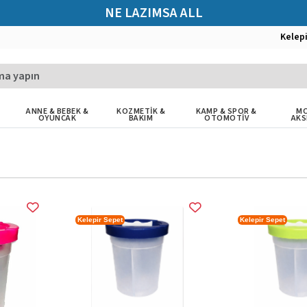
NE LAZIMSA ALL
Kelep
ANNE & BEBEK &
KOZMETİK &
KAMP & SPOR &
MO
OYUNCAK
BAKIM
OTOMOTİV
AKS
Kelepir Sepet
Kelepir Sepet