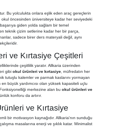
ktur. Bu yolculukta onlara eşlik eden araç gereçlerin
a, okul öncesinden üniversiteye kadar her seviyedeki
başarıya giden yolda sağlam bir temel
n teknik çizim setlerine kadar her bir parça,
pmanlar, sadece birer ders materyali değil, aynı
çileridir.
i ve Kırtasiye Çeşitleri
iklerinde çeşitlilik yaratır. Allkaria üzerinden
eri gibi
okul ürünleri ve kırtasiye
, müfredatın her
mik tutuşlu kalemler ve parmak kaslarını yormayan
n en büyük yardımcısı olan yüksek kapasiteli uçlu
. Fonksiyonelliği merkezine alan bu
okul ürünleri ve
ünlük konforu da artırır.
rünleri ve Kırtasiye
nemli bir motivasyon kaynağıdır. Allkaria'nın sunduğu
 çalışma masalarına enerji ve şıklık katar. Minimalist