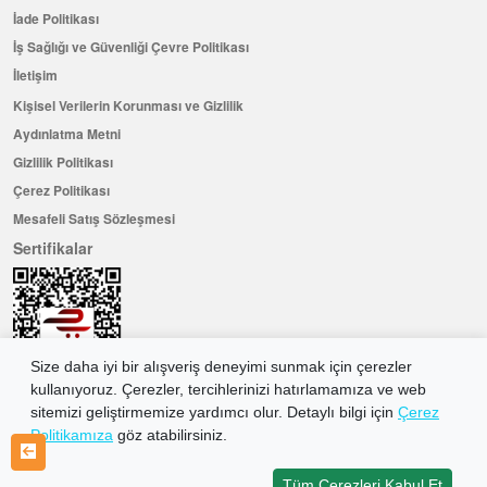
İade Politikası
İş Sağlığı ve Güvenliği Çevre Politikası
İletişim
Kişisel Verilerin Korunması ve Gizlilik
Aydınlatma Metni
Gizlilik Politikası
Çerez Politikası
Mesafeli Satış Sözleşmesi
Sertifikalar
Size daha iyi bir alışveriş deneyimi sunmak için çerezler
kullanıyoruz. Çerezler, tercihlerinizi hatırlamamıza ve web
sitemizi geliştirmemize yardımcı olur. Detaylı bilgi için
Çerez
Politikamıza
göz atabilirsiniz.
Hemen Üye Olun ...ve 100 ₺ değerinde indirim kuponu kazanın
Üye Ol
Tüm Çerezleri Kabul Et