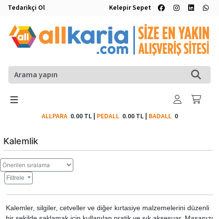
Tedarikçi Ol
Kelepir Sepet
ALLPARA
0.00 TL
|
PEDALL
0.00 TL
|
BADALL
0
Kalemlik
Filtrele
Kalemler, silgiler, cetveller ve diğer kırtasiye malzemelerini düzenli
bir şekilde saklamak için kullanılan pratik ve şık aksesuar. Masanızı