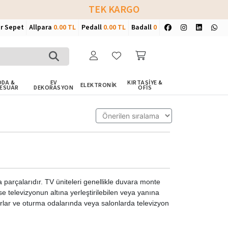
TEK KARGO
ir Sepet
Allpara
0.00 TL
Pedall
0.00 TL
Badall
0
DA &
EV
KIRTASİYE &
ELEKTRONİK
ESUAR
DEKORASYON
OFİS
arçalarıdır. TV üniteleri genellikle duvara monte
se televizyonun altına yerleştirilebilen veya yanına
ırlar ve oturma odalarında veya salonlarda televizyon