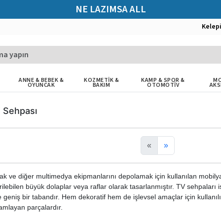
NE LAZIMSA ALL
Kelep
ANNE & BEBEK &
KOZMETİK &
KAMP & SPOR &
MO
OYUNCAK
BAKIM
OTOMOTİV
AKS
V Sehpası
«
»
 ve diğer multimedya ekipmanlarını depolamak için kullanılan mobilya p
irilebilen büyük dolaplar veya raflar olarak tasarlanmıştır. TV sehpaları i
geniş bir tabandır. Hem dekoratif hem de işlevsel amaçlar için kullanıl
amlayan parçalardır.