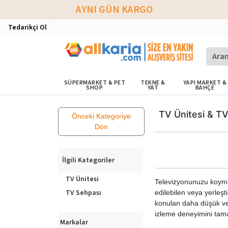
AYNI GÜN KARGO
Tedarikçi Ol
SÜPERMARKET & PET
TEKNE &
YAPI MARKET &
SHOP
YAT
BAHÇE
TV Ünitesi & T
Önceki Kategoriye
Dön
İlgili Kategoriler
TV Ünitesi
Televizyonunuzu koymak
TV Sehpası
edilebilen veya yerleşt
konulan daha düşük ve 
izleme deneyimini tam
Markalar