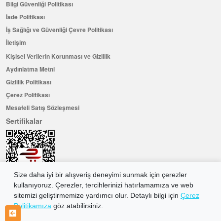
Bilgi Güvenliği Politikası
İade Politikası
İş Sağlığı ve Güvenliği Çevre Politikası
İletişim
Kişisel Verilerin Korunması ve Gizlilik
Aydınlatma Metni
Gizlilik Politikası
Çerez Politikası
Mesafeli Satış Sözleşmesi
Sertifikalar
Size daha iyi bir alışveriş deneyimi sunmak için çerezler
kullanıyoruz. Çerezler, tercihlerinizi hatırlamamıza ve web
sitemizi geliştirmemize yardımcı olur. Detaylı bilgi için
Çerez
Politikamıza
göz atabilirsiniz.
Hemen Üye Olun ...ve 100 ₺ değerinde indirim kuponu kazanın
Üye Ol