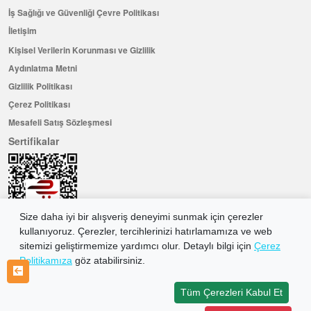
İş Sağlığı ve Güvenliği Çevre Politikası
İletişim
Kişisel Verilerin Korunması ve Gizlilik
Aydınlatma Metni
Gizlilik Politikası
Çerez Politikası
Mesafeli Satış Sözleşmesi
Sertifikalar
Size daha iyi bir alışveriş deneyimi sunmak için çerezler
kullanıyoruz. Çerezler, tercihlerinizi hatırlamamıza ve web
sitemizi geliştirmemize yardımcı olur. Detaylı bilgi için
Çerez
Politikamıza
göz atabilirsiniz.
Hemen Üye Olun ...ve 100 ₺ değerinde indirim kuponu kazanın
Üye Ol
Tüm Çerezleri Kabul Et