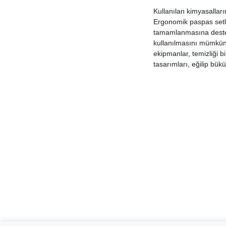
Remmers
Kullanılan kimyasalları
Hermit
Ergonomik paspas setler
tamamlanmasına destek 
Clin Azur
kullanılmasını mümkün k
Oithox
ekipmanlar, temizliği b
Sitil
tasarımları, eğilip bük