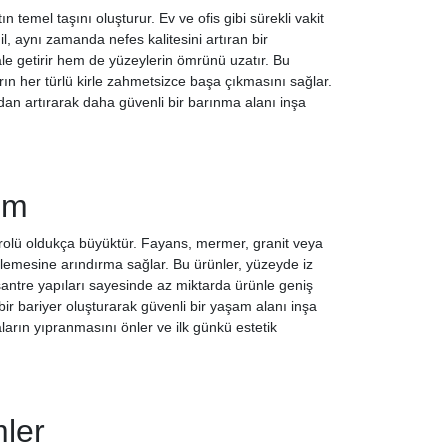
n temel taşını oluşturur. Ev ve ofis gibi sürekli vakit
il, aynı zamanda nefes kalitesini artıran bir
ale getirir hem de yüzeylerin ömrünü uzatır. Bu
arın her türlü kirle zahmetsizce başa çıkmasını sağlar.
an artırarak daha güvenli bir barınma alanı inşa
ım
n rolü oldukça büyüktür. Fayans, mermer, granit veya
inlemesine arındırma sağlar. Bu ürünler, yüzeyde iz
antre yapıları sayesinde az miktarda ürünle geniş
bir bariyer oluşturarak güvenli bir yaşam alanı inşa
arın yıpranmasını önler ve ilk günkü estetik
ler