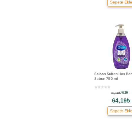
Sepete Ekl
Esemmat
Eyüp Sabri Tuncer
Fairy
Fax
Febreze
Flodex
Glade
Hacı Şakir
Highgenic
Hobby
Saloon Sultan Has Bah
Sabun 750 ml
Iduna
Izmir Fırça
%20
80,19₺
Karaca
64,19₺
Klorak
Sepete Ekl
Komili
Koroplast
Lalin