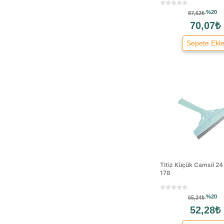
Bref
%20
87,62₺
Calgon
70,07₺
Camsil
Sepete Ekl
Chemist
Chemtex
Cif
Cillit Bang
Cocky
Dalan
Deep Fresh
Denguard
Detan
Titiz Küçük Camsil 2
Doggie
178
Domestos
Dove
%20
65,34₺
Duru
52,28₺
Ernet