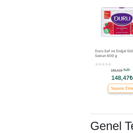
Le Petit Marseillais
Lofçalı
Lotus
Lüx
Marc
Marvel
Metan
Duru Saf ve Doğal Gül
Sabun 600 g
Misnet
Modacar
%20
185,61₺
Mr.muscle
148,47₺
Off
Only
Sepete Ekl
Polisil
Porçöz
Pronto
Protex
Genel T
Pure Line