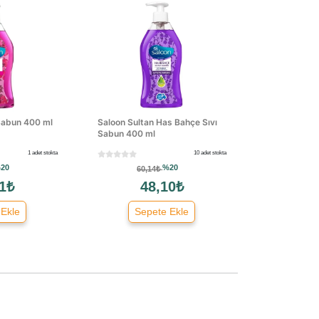
 Sabun 400 ml
Saloon Sultan Has Bahçe Sıvı
Sabun 400 ml
1 adet stokta
10 adet stokta
20
%20
60,14₺
1₺
48,10₺
 Ekle
Sepete Ekle