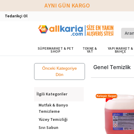
AYNI GÜN KARGO
Tedarikçi Ol
SÜPERMARKET & PET
TEKNE &
YAPI MARKET &
SHOP
YAT
BAHÇE
Genel Temizlik
Önceki Kategoriye
Dön
İlgili Kategoriler
Kelepir Sepet
Mutfak & Banyo
Temizleme
Yüzey Temizliği
Sıvı Sabun