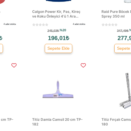
n
Calgon Power Kir, Pas, Kireç
Raid Pure Böcek
ve Koku Önleyici 4’ü 1 Ara...
Sprey 350 ml
4 adet stokta
4 adet stokta
%20
245,03₺
347,49₺
₺
196,01₺
277,
e
Sepete Ekle
Sepete
9 cm TP-
Titiz Damla Camsil 20 cm TP-
Titiz Fırçalı Cam
182
180