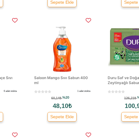
e
Sepete Ekle
Sepete
çe Sıvı
Saloon Mango Sıvı Sabun 400
Duru Saf ve Doğal
ml
Zeytinyağlı Sabu
6 adet stokta
1 adet stokta
%20
60,14₺
126,21₺
48,10₺
100,
e
Sepete Ekle
Sepete