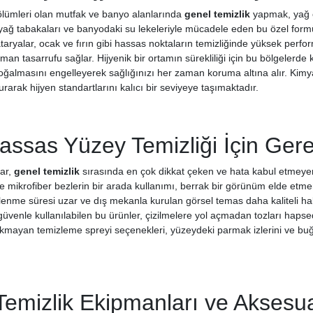
ölümleri olan mutfak ve banyo alanlarında
genel temizlik
yapmak, yağ ç
ı yağ tabakaları ve banyodaki su lekeleriyle mücadele eden bu özel form
ataryalar, ocak ve fırın gibi hassas noktaların temizliğinde yüksek perf
n tasarrufu sağlar. Hijyenik bir ortamın sürekliliği için bu bölgelerde ku
ğalmasını engelleyerek sağlığınızı her zaman koruma altına alır. Kimyas
rarak hijyen standartlarını kalıcı bir seviyeye taşımaktadır.
ssas Yüzey Temizliği İçin Gere
ar,
genel temizlik
sırasında en çok dikkat çeken ve hata kabul etmeye
le mikrofiber bezlerin bir arada kullanımı, berrak bir görünüm elde etmeni
lenme süresi uzar ve dış mekanla kurulan görsel temas daha kaliteli ha
güvenle kullanılabilen bu ürünler, çizilmelere yol açmadan tozları hapse
rakmayan temizleme spreyi seçenekleri, yüzeydeki parmak izlerini ve buğ
Temizlik Ekipmanları ve Aksesua