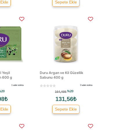
 Ekle
Sepete Ekle
 Yeşil
Duru Argan ve Kil Güzellik
n 600 g
Sabunu 400 g
1 adet stokta
3 adet stokta
%20
%20
164,46₺
98₺
131,56₺
 Ekle
Sepete Ekle