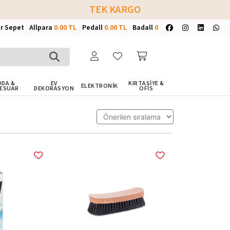
TEK KARGO
ir Sepet
Allpara
0.00 TL
Pedall
0.00 TL
Badall
0
DA &
EV
KIRTASİYE &
ELEKTRONİK
ESUAR
DEKORASYON
OFİS