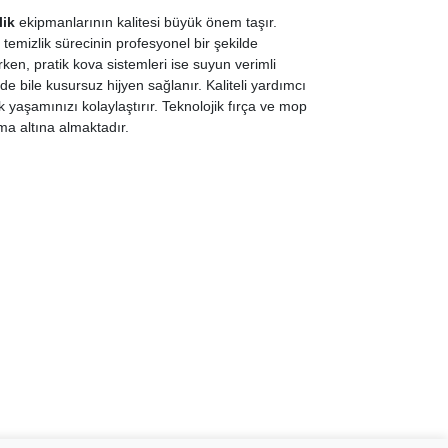
lik
ekipmanlarının kalitesi büyük önem taşır.
 temizlik sürecinin profesyonel bir şekilde
n, pratik kova sistemleri ise suyun verimli
e bile kusursuz hijyen sağlanır. Kaliteli yardımcı
k yaşamınızı kolaylaştırır. Teknolojik fırça ve mop
ma altına almaktadır.