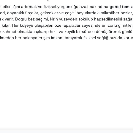
n etkinliğini artırmak ve fiziksel yorgunluğu azaltmak adına
genel temiz
i, dayanıklı fırçalar, çekçekler ve çeşitli boyutlardaki mikrofiber bezler,
verir. Doğru bez seçimi, kirin yüzeyden sökülüp hapsedilmesini sağarke
ılar. Her köşeye ulaşabilen özel aparatlar sayesinde en zorlu girintilerd
ir zahmet olmaktan çıkarıp hızlı ve keyifli bir sürece dönüştürerek günlü
ülmeden her noktaya erişim imkanı tanıyarak fiziksel sağlığınızı da koru