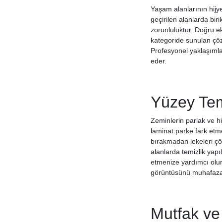
Raid
Yaşam alanlarının hijy
Rebul
geçirilen alanlarda bir
Saloon
zorunluluktur. Doğru e
Sansiro
kategoride sunulan çözü
Profesyonel yaklaşımla
Sarmaşık
eder.
Sebamed
Selpak
Selsil
Yüzey Temi
Sihirli Sıvı
Sleepy
Zeminlerin parlak ve h
Solo
laminat parke fark etme
bırakmadan lekeleri çö
Soyalan
alanlarda temizlik yapı
Step
etmenize yardımcı olur
Stepy
görüntüsünü muhafaza
Tesla Master
The Marvel
Thetford
Mutfak ve
Titiz