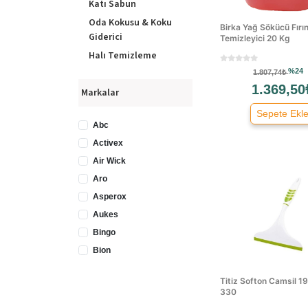
Katı Sabun
Oda Kokusu & Koku
Birka Yağ Sökücü Fırı
Giderici
Temizleyici 20 Kg
Halı Temizleme
%24
Cam Temizleme
1.807,74₺
1.369,50
Markalar
Ayakkabı Bakım
Haşere Öldürücü
Sepete Ekl
Abc
Tuvalet
Temizleyiciler
Activex
Air Wick
Aro
Asperox
Aukes
Bingo
Bion
Birka
Titiz Softon Camsil 1
Birmar
330
Borline