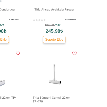
 Dondurucu
Titiz Ahşap Ayakkabı Fırçası
6 adet stokta
18 adet stokta
%20
%20
307,40₺
98₺
245,98₺
 Ekle
Sepete Ekle
sil 22 cm TP-
Titiz Süngerli Camsil 22 cm
TP-179