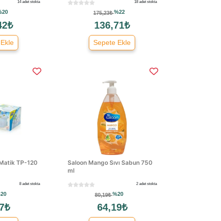
14 adet stokta
18 adet stokta
%20
%22
175,23₺
42₺
136,71₺
 Ekle
Sepete Ekle
 Matik TP-120
Saloon Mango Sıvı Sabun 750
ml
8 adet stokta
2 adet stokta
20
%20
80,19₺
7₺
64,19₺