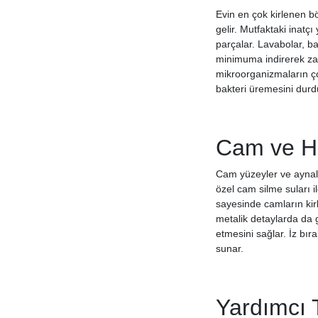
Evin en çok kirlenen b
Transformacion
gelir. Mutfaktaki inatç
Vanish
parçalar. Lavabolar, b
Viking
minimuma indirerek zama
Vileda
mikroorganizmaların ço
bakteri üremesini durdu
Vim
Yumoş
Markasız
Cam ve Ha
Everplast
Sır
Cam yüzeyler ve aynal
B-fresh
özel cam silme suları i
Sinkov
sayesinde camların kir
metalik detaylarda da 
Vapurcu
etmesini sağlar. İz bı
Çevre
sunar.
Defans
Tiptrap
Elenor
Yardımcı 
Dixi