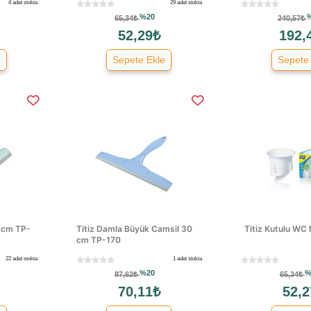
4 adet stokta
29 adet stokta
%20
65,34₺
240,57₺
52,29₺
192,
e
Sepete Ekle
Sepete
4 cm TP-
Titiz Damla Büyük Camsil 30
Titiz Kutulu WC
cm TP-170
22 adet stokta
1 adet stokta
%20
%
87,62₺
65,34₺
70,11₺
52,2