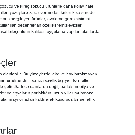
özücü ve kireç sökücü ürünlerle daha kolay hale
üller, yüzeylere zarar vermeden kirleri kısa sürede
ormans sergileyen ürünler, ovalama gereksinimini
llanılan dezenfektan özellikli temizleyiciler,
al bileşenlerin kalitesi, uygulama yapılan alanlarda
çler
n alanlardır. Bu yüzeylerde leke ve hav bırakmayan
n anahtarıdır. Toz itici özellik taşıyan formüller
le gelir. Sadece camlarda değil, parlak mobilya ve
der ve eşyaların parlaklığını uzun yıllar muhafaza
ulanmayı ortadan kaldırarak kusursuz bir şeffaflık
rlar