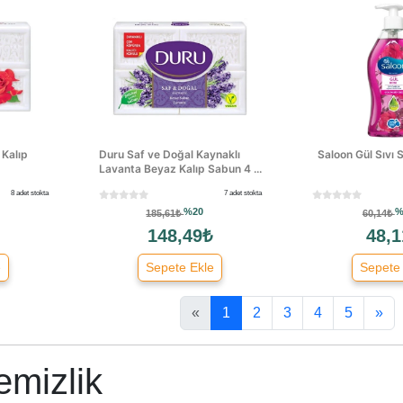
 Kalıp
Duru Saf ve Doğal Kaynaklı
Saloon Gül Sıvı
Lavanta Beyaz Kalıp Sabun 4 ...
8 adet stokta
7 adet stokta
%20
%
185,61₺
60,14₺
148,49₺
48,1
e
Sepete Ekle
Sepete
«
1
2
3
4
5
»
emizlik