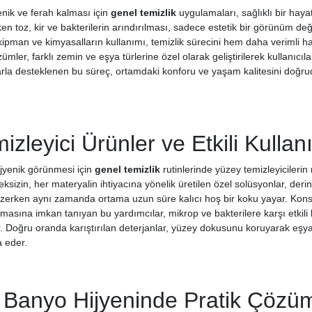
enik ve ferah kalması için
genel temizlik
uygulamaları, sağlıklı bir hayatı
iken toz, kir ve bakterilerin arındırılması, sadece estetik bir görünüm değ
kipman ve kimyasalların kullanımı, temizlik sürecini hem daha verimli h
mler, farklı zemin ve eşya türlerine özel olarak geliştirilerek kullanıcıl
rla desteklenen bu süreç, ortamdaki konforu ve yaşam kalitesini doğrud
zleyici Ürünler ve Etkili Kullan
ijyenik görünmesi için
genel temizlik
rutinlerinde yüzey temizleyicileri
ksizin, her materyalin ihtiyacına yönelik üretilen özel solüsyonlar, der
zerken aynı zamanda ortama uzun süre kalıcı hoş bir koku yayar. Kons
lmasına imkan tanıyan bu yardımcılar, mikrop ve bakterilere karşı etkili 
. Doğru oranda karıştırılan deterjanlar, yüzey dokusunu koruyarak eşyal
 eder.
 Banyo Hijyeninde Pratik Çözüm