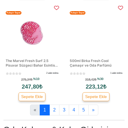
Kelepir Sepet
Kelepir Sepet
The Marvel Fresh Surf 2.5
500ml Birka Fresh Cool
Pisuvar Süzgeci Bahar Esintis...
Çamaşır ve Oda Parfümü
2 adet stokta
1 adet stokta
%10
%30
275,34₺
318,42₺
247,80₺
223,12₺
Sepete Ekle
Sepete Ekle
«
1
2
3
4
5
»