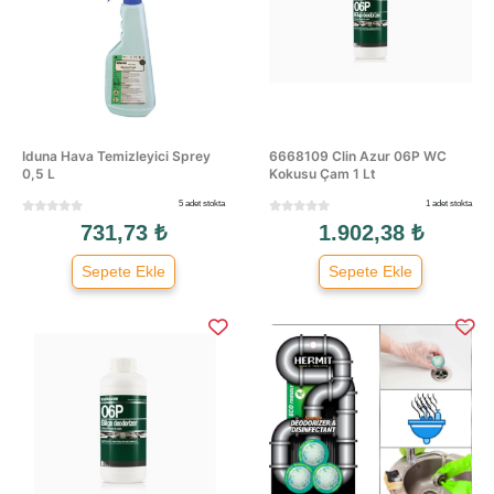
Iduna Hava Temizleyici Sprey
6668109 Clin Azur 06P WC
0,5 L
Kokusu Çam 1 Lt
5 adet stokta
1 adet stokta
731,73 ₺
1.902,38 ₺
Sepete Ekle
Sepete Ekle