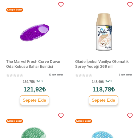
Kelepir Sepet
The Marvel Fresh Curve Duvar
Glade İpeksi Vanilya Otomatik
Oda Kokusu Bahar Esintisi
Sprey Yedeği 269 ml
52 adet stokta
1 adet stokta
%13
%20
139,75₺
148,49₺
121,92₺
118,78₺
Sepete Ekle
Sepete Ekle
Kelepir Sepet
Kelepir Sepet