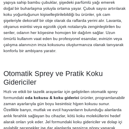
yapıya sahip bambu çubuklar, şişedeki parfümlü yağı emerek
doğal bir buharlaşma yoluyla ortama yayar. Çubuk sayısı artırılarak
koku yoğunluğunun kişiselleştirilebildiği bu ürünler, şık cam
şişeleriyle dekoratif bir obje olarak da raflarda yerini alır. Lavanta,
okyanus esintisi veya egzotik çiçek notalarıyla zenginleştirilen bu
seriler, odanın her köşesine homojen bir dağılım sağlar. Uzun
ömürlü kullanım vaat eden bu profesyonel esanslar, evinizin veya
çalışma alanınızın imza kokusunu oluşturmanıza olanak tanıyarak
konforlu bir ambiyans yaratır.
Otomatik Sprey ve Pratik Koku
Gidericiler
Hızlı ve etkili bir tazelik arayanlar için geliştirilen otomatik sprey
formundaki
oda kokusu & koku giderici
ürünler, programlanabilir
zaman ayarlarıyla gün boyu kesintisiz hijyen kokusu sunur.
Özellikle banyo, mutfak ve evcil hayvanların bulunduğu alanlarda
anlık ferahlık sağlayan bu cihazlar, kötü koku moleküllerini hedef
alarak onları yok eder. Jel formundaki koku gidericiler ve dolap içi
asılabilir seçenekler ise dar alanlarda sessizce görev yaparak