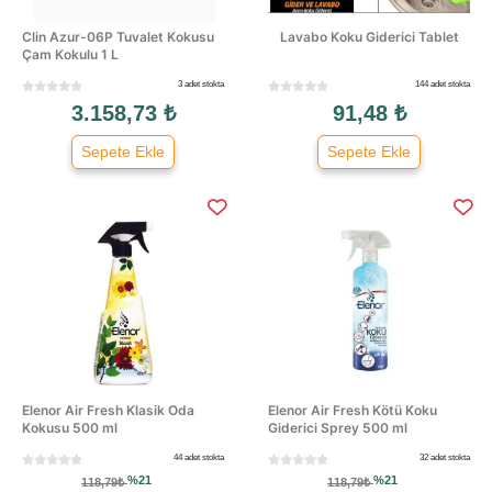
Clin Azur-06P Tuvalet Kokusu
Lavabo Koku Giderici Tablet
Çam Kokulu 1 L
3 adet stokta
144 adet stokta
3.158,73 ₺
91,48 ₺
Sepete Ekle
Sepete Ekle
Elenor Air Fresh Klasik Oda
Elenor Air Fresh Kötü Koku
Kokusu 500 ml
Giderici Sprey 500 ml
44 adet stokta
32 adet stokta
%21
%21
118,79₺
118,79₺