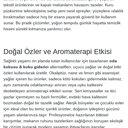
tekstil ürünlerinin ve kapalı mekanların havasını tazeler. Kuru
püskürtme teknolojisine sahip yeni nesil spreyler, yüzeylere ıslaklık
bırakmadan sadece hoş bir esans yayarak güvenli bir kullanım
sunar. Bu pratik çözümler, yoğun tempolu günlük hayatta temizlik
hissini sürekli kılmanıza yardımcı olur.
Doğal Özler ve Aromaterapi Etkisi
Sağlıklı yaşamı ön planda tutan kullanıcılar için tasarlanan
oda
kokusu & koku giderici
alternatifleri, uçucu yağlar ve doğal bitki
özleri kullanılarak üretilir. Okaliptüs, nane ve limon gibi esansiyel
yağlar içeren bu ürünler, sadece kötü kokuları gidermekle kalmaz,
aynı zamanda odaklanmayı artıran veya uyku kalitesini
destekleyen aromaterapi etkileri sunar. Sert kimyasallar ve itici
gazlar içermeyen su bazlı formüller, evdeki hava kalitesini
bozmadan doğal bir tazelik sağlar. Alerjik bünyeler ve çocuklu evler
için ideal olan bu temiz içerikli ürünler, doğanın iyileştirici gücünü
yaşam alanlarınıza taşır. Profesyonelce hazırlanan bitkisel
karışımlar, mekanın ruhunu tazelerken sağlığınızı koruyan ekolojik
bir çözüm sunarak modern yaşamın ihtiyaçlarını karşılar.