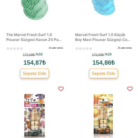
The Marvel Fresh Surf 1.0
Marvel Fresh Surf 1.0 Küçük
Pisuvar Süzgeci Kavun 2'li Pa...
Boy Mavi Pisuvar Süzgeçi Co...
10 adet stokta
25 adet stokta
%10
%10
172,08₺
172,08₺
154,87₺
154,86₺
Sepete Ekle
Sepete Ekle