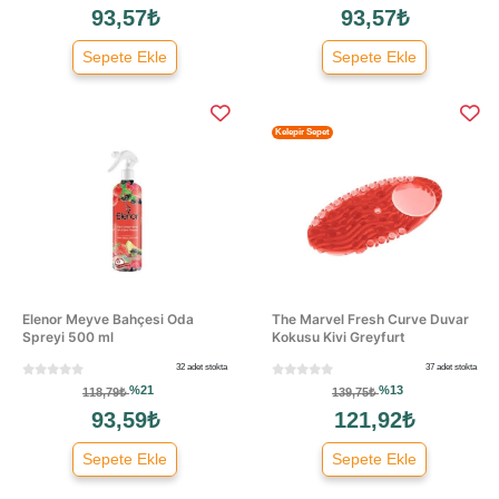
93,57₺
93,57₺
Sepete Ekle
Sepete Ekle
Kelepir Sepet
Elenor Meyve Bahçesi Oda
The Marvel Fresh Curve Duvar
Spreyi 500 ml
Kokusu Kivi Greyfurt
32 adet stokta
37 adet stokta
%21
%13
118,79₺
139,75₺
93,59₺
121,92₺
Sepete Ekle
Sepete Ekle