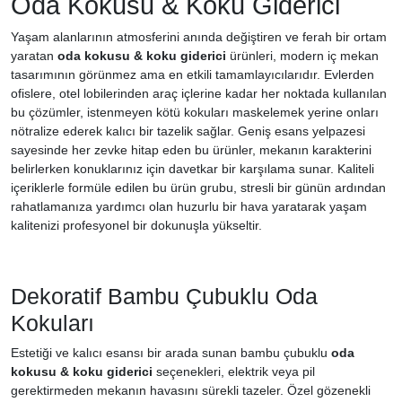
Oda Kokusu & Koku Giderici
Yaşam alanlarının atmosferini anında değiştiren ve ferah bir ortam
yaratan
oda kokusu & koku giderici
ürünleri, modern iç mekan
tasarımının görünmez ama en etkili tamamlayıcılarıdır. Evlerden
ofislere, otel lobilerinden araç içlerine kadar her noktada kullanılan
bu çözümler, istenmeyen kötü kokuları maskelemek yerine onları
nötralize ederek kalıcı bir tazelik sağlar. Geniş esans yelpazesi
sayesinde her zevke hitap eden bu ürünler, mekanın karakterini
belirlerken konuklarınız için davetkar bir karşılama sunar. Kaliteli
içeriklerle formüle edilen bu ürün grubu, stresli bir günün ardından
rahatlamanıza yardımcı olan huzurlu bir hava yaratarak yaşam
kalitenizi profesyonel bir dokunuşla yükseltir.
Dekoratif Bambu Çubuklu Oda
Kokuları
Estetiği ve kalıcı esansı bir arada sunan bambu çubuklu
oda
kokusu & koku giderici
seçenekleri, elektrik veya pil
gerektirmeden mekanın havasını sürekli tazeler. Özel gözenekli