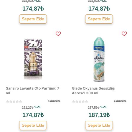
%21
%21
221,27₺
221,27₺
174,87₺
174,87₺
Sepete Ekle
Sepete Ekle
Sansiro Lavanta Oto Parfümü 7
Glade Okyanus Sessizliği
ml
Aerosol 300 ml
4 adet stokta
5 adet stokta
%21
%21
221,27₺
237,59₺
174,87₺
187,19₺
Sepete Ekle
Sepete Ekle