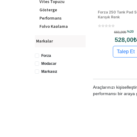
Vites Topuzu
Gösterge
Forza 250 Tank Pad S
Karışık Renk
Performans
Folyo Kaplama
%20
660,00₺
Pedal Seti
528,00₺
Markalar
Spor Koltuk
Ayak Dayama
Talep Et
Forza
Modacar
Markasız
Araçlarınızı kişiselleş
performansı bir araya ge