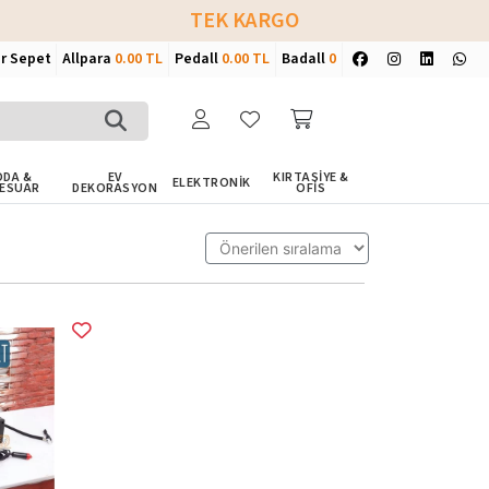
TEK KARGO
ir Sepet
Allpara
0.00 TL
Pedall
0.00 TL
Badall
0
DA &
EV
KIRTASİYE &
ELEKTRONİK
ESUAR
DEKORASYON
OFİS