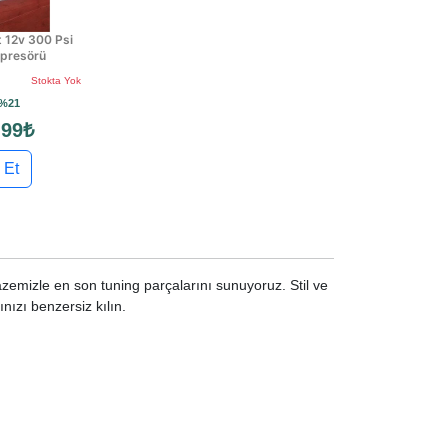
 12v 300 Psi
mpresörü
Stokta Yok
%21
,99₺
 Et
azemizle en son tuning parçalarını sunuyoruz. Stil ve
ınızı benzersiz kılın.