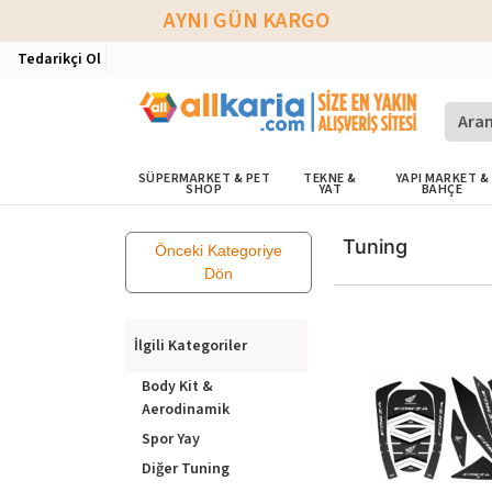
AYNI GÜN KARGO
Tedarikçi Ol
SÜPERMARKET & PET
TEKNE &
YAPI MARKET &
SHOP
YAT
BAHÇE
Tuning
Önceki Kategoriye
Dön
İlgili Kategoriler
Body Kit &
Aerodinamik
Spor Yay
Diğer Tuning