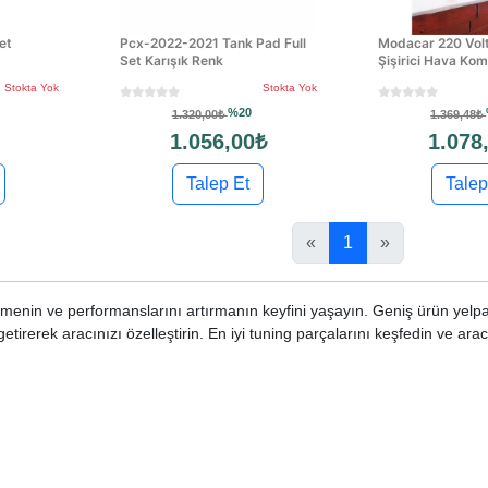
et
Pcx-2022-2021 Tank Pad Full
Modacar 220 Volt
Set Karışık Renk
Şişirici Hava Ko
Stokta Yok
Stokta Yok
%20
1.320,00₺
1.369,48₺
1.056,00₺
1.078
Talep Et
Talep
«
1
»
tirmenin ve performanslarını artırmanın keyfini yaşayın. Geniş ürün yelp
tirerek aracınızı özelleştirin. En iyi tuning parçalarını keşfedin ve arac