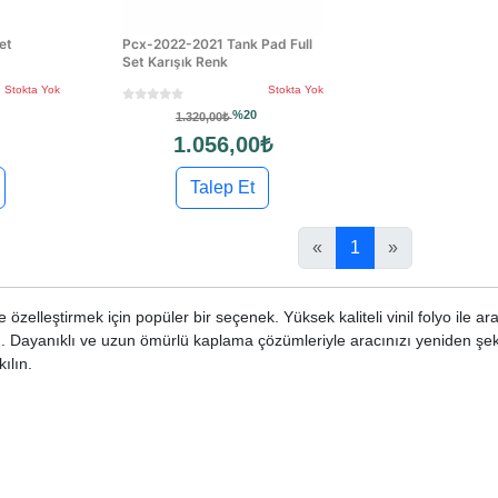
et
Pcx-2022-2021 Tank Pad Full
Set Karışık Renk
Stokta Yok
Stokta Yok
%20
1.320,00₺
1.056,00₺
Talep Et
«
1
»
 özelleştirmek için popüler bir seçenek. Yüksek kaliteli vinil folyo ile ar
irin. Dayanıklı ve uzun ömürlü kaplama çözümleriyle aracınızı yeniden şeki
ılın.