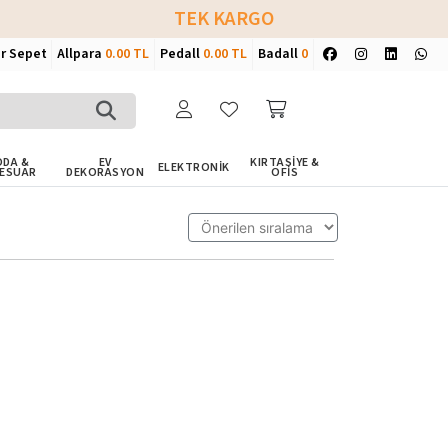
TEK KARGO
ir Sepet
Allpara
0.00 TL
Pedall
0.00 TL
Badall
0
DA &
EV
KIRTASİYE &
ELEKTRONİK
ESUAR
DEKORASYON
OFİS