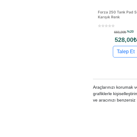
Forza 250 Tank Pad S
Karışık Renk
%20
660,00₺
528,00₺
Talep Et
Araçlarınızı korumak ve
grafiklerle kişiselleşt
ve aracınızı benzersiz k