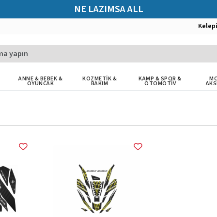
NE LAZIMSA ALL
Kelep
ANNE & BEBEK &
KOZMETİK &
KAMP & SPOR &
MO
OYUNCAK
BAKIM
OTOMOTİV
AKS