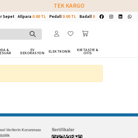
TEK KARGO
ir Sepet
Allpara
0.00 TL
Pedall
0.00 TL
Badall
0
DA &
EV
KIRTASİYE &
ELEKTRONİK
ESUAR
DEKORASYON
OFİS
Sertifikalar
isel Verilerin Korunması
izlilik