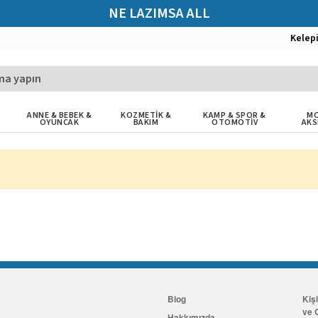
NE LAZIMSA ALL
Kelep
ANNE & BEBEK &
KOZMETİK &
KAMP & SPOR &
MO
OYUNCAK
BAKIM
OTOMOTİV
AKS
Blog
Kiş
ve G
Hakkımızda