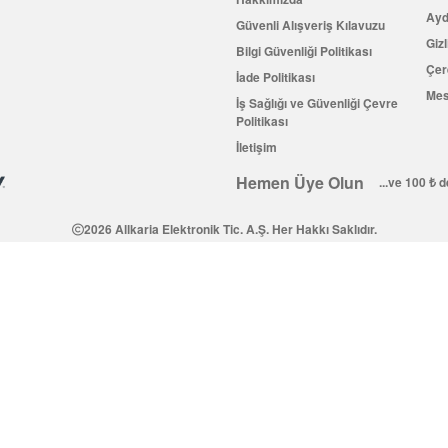
Ayd
Güvenli Alışveriş Kılavuzu
Gizl
Bilgi Güvenliği Politikası
Çer
İade Politikası
Mes
İş Sağlığı ve Güvenliği Çevre
Politikası
İletişim
Hemen Üye Olun
...ve 100 ₺ 
2026 Allkaria Elektronik Tic. A.Ş. Her Hakkı Saklıdır.