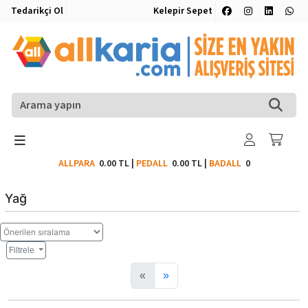
Tedarikçi Ol
Kelepir Sepet
ALLPARA
0.00 TL
|
PEDALL
0.00 TL
|
BADALL
0
Yağ
Filtrele
«
»