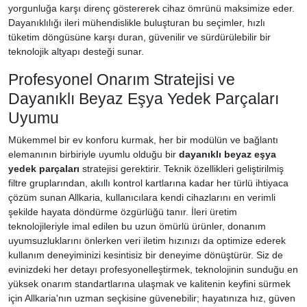
yorgunluğa karşı direnç göstererek cihaz ömrünü maksimize eder.
Dayanıklılığı ileri mühendislikle buluşturan bu seçimler, hızlı
tüketim döngüsüne karşı duran, güvenilir ve sürdürülebilir bir
teknolojik altyapı desteği sunar.
Profesyonel Onarım Stratejisi ve
Dayanıklı Beyaz Eşya Yedek Parçaları
Uyumu
Mükemmel bir ev konforu kurmak, her bir modülün ve bağlantı
elemanının birbiriyle uyumlu olduğu bir
dayanıklı beyaz eşya
yedek parçaları
stratejisi gerektirir. Teknik özellikleri geliştirilmiş
filtre gruplarından, akıllı kontrol kartlarına kadar her türlü ihtiyaca
çözüm sunan Allkaria, kullanıcılara kendi cihazlarını en verimli
şekilde hayata döndürme özgürlüğü tanır. İleri üretim
teknolojileriyle imal edilen bu uzun ömürlü ürünler, donanım
uyumsuzluklarını önlerken veri iletim hızınızı da optimize ederek
kullanım deneyiminizi kesintisiz bir deneyime dönüştürür. Siz de
evinizdeki her detayı profesyonelleştirmek, teknolojinin sunduğu en
yüksek onarım standartlarına ulaşmak ve kalitenin keyfini sürmek
için Allkaria'nın uzman seçkisine güvenebilir; hayatınıza hız, güven