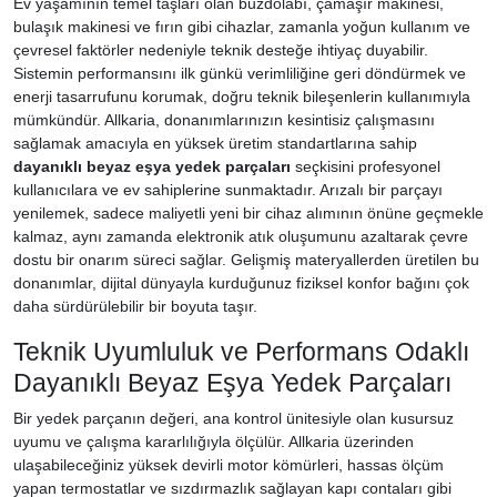
Ev yaşamının temel taşları olan buzdolabı, çamaşır makinesi,
bulaşık makinesi ve fırın gibi cihazlar, zamanla yoğun kullanım ve
çevresel faktörler nedeniyle teknik desteğe ihtiyaç duyabilir.
Sistemin performansını ilk günkü verimliliğine geri döndürmek ve
enerji tasarrufunu korumak, doğru teknik bileşenlerin kullanımıyla
mümkündür. Allkaria, donanımlarınızın kesintisiz çalışmasını
sağlamak amacıyla en yüksek üretim standartlarına sahip
dayanıklı beyaz eşya yedek parçaları
seçkisini profesyonel
kullanıcılara ve ev sahiplerine sunmaktadır. Arızalı bir parçayı
yenilemek, sadece maliyetli yeni bir cihaz alımının önüne geçmekle
kalmaz, aynı zamanda elektronik atık oluşumunu azaltarak çevre
dostu bir onarım süreci sağlar. Gelişmiş materyallerden üretilen bu
donanımlar, dijital dünyayla kurduğunuz fiziksel konfor bağını çok
daha sürdürülebilir bir boyuta taşır.
Teknik Uyumluluk ve Performans Odaklı
Dayanıklı Beyaz Eşya Yedek Parçaları
Bir yedek parçanın değeri, ana kontrol ünitesiyle olan kusursuz
uyumu ve çalışma kararlılığıyla ölçülür. Allkaria üzerinden
ulaşabileceğiniz yüksek devirli motor kömürleri, hassas ölçüm
yapan termostatlar ve sızdırmazlık sağlayan kapı contaları gibi