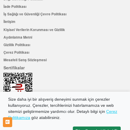
İade Politikası
İş Sağlığı ve Güvenliği Çevre Politikası
İletişim
Kişisel Verilerin Korunması ve Gizlilik
Aydınlatma Metni
Gizlilik Politikası
Çerez Politikası
Mesafeli Satış Sözleşmesi
Sertifikalar
Size daha iyi bir alışveriş deneyimi sunmak için çerezler
kullanıyoruz. Çerezler, tercihlerinizi hatırlamamıza ve web
sitemizi geliştirmemize yardımcı olur. Detaylı bilgi için
Çerez
Politikamıza
göz atabilirsiniz.
Hemen Üye Olun ...ve 100 ₺ değerinde indirim kuponu kazanın
Üye Ol