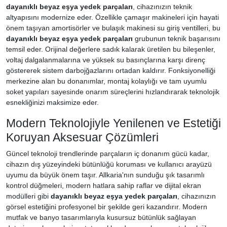
dayanıklı beyaz eşya yedek parçaları
, cihazınızın teknik
altyapısını modernize eder. Özellikle çamaşır makineleri için hayati
önem taşıyan amortisörler ve bulaşık makinesi su giriş ventilleri, bu
dayanıklı beyaz eşya yedek parçaları
grubunun teknik başarısını
temsil eder. Orijinal değerlere sadık kalarak üretilen bu bileşenler,
voltaj dalgalanmalarına ve yüksek su basınçlarına karşı direnç
göstererek sistem darbojğazlarını ortadan kaldırır. Fonksiyonelliği
merkezine alan bu donanımlar, montaj kolaylığı ve tam uyumlu
soket yapıları sayesinde onarım süreçlerini hızlandırarak teknolojik
esnekliğinizi maksimize eder.
Modern Teknolojiyle Yenilenen ve Estetiği
Koruyan Aksesuar Çözümleri
Güncel teknoloji trendlerinde parçaların iç donanım gücü kadar,
cihazın dış yüzeyindeki bütünlüğü koruması ve kullanıcı arayüzü
uyumu da büyük önem taşır. Allkaria'nın sunduğu şık tasarımlı
kontrol düğmeleri, modern hatlara sahip raflar ve dijital ekran
modülleri gibi
dayanıklı beyaz eşya yedek parçaları
, cihazınızın
görsel estetiğini profesyonel bir şekilde geri kazandırır. Modern
mutfak ve banyo tasarımlarıyla kusursuz bütünlük sağlayan