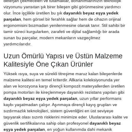
deterjan çekmeceleri ve tutamaklar, donanımlarınızın teknolojik
vizyonunu yansıtan şık birer bileşen gibi görünmesine yardımcı
olur. İnce işçilikle üretilen bu şık
dayanıklı beyaz eşya yedek
parçaları
, hem görsel bir ferahlık sağlar hem de cihazın orijinal
ergonomisini bozmadan yenilenmesine olanak tanır. Stil sahibi bir
tamir süreci kurgularken, zarafeti ve dijital sağlamlığı bir arada
sunan bu parçalar, modern mekanların vazgeçilmez
yardımcılarıdır.
Uzun Ömürlü Yapısı ve Üstün Malzeme
Kalitesiyle Öne Çıkan Ürünler
Yüksek ısıya, suya ve sürekli titreşime maruz kalan bileşenlerde
malzeme kalitesi en temel kriterdir. Allkaria koleksiyonunda yer
alan ve korozyona karşı dirençli kompozit materyallerden üretilen
pompa motorları ile kireçlenmeye dayanıklı rezistans yapıları gibi
dayanıklı beyaz eşya yedek parçaları
, uzun yıllar performans
kaybı yaşatmadan çalışır. Aşınmaya dirençli kayış grupları ve
sızdırmazlık teknolojileri, sistem güvenliğini en üst seviyeye
taşıyarak olası sızıntı risklerini minimize eder. Uluslararası kalite ve
güvenlik sertifikalarına sahip olan profesyonel
dayanıklı beyaz
eşya yedek parçaları
, en yoğun kullanımda dahi mekanik