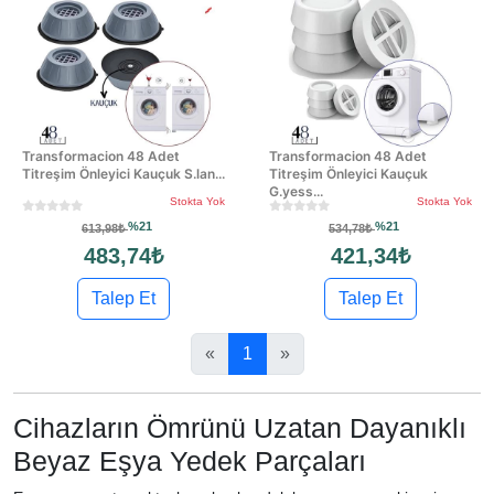
Transformacion 48 Adet
Transformacion 48 Adet
Titreşim Önleyici Kauçuk S.lan...
Titreşim Önleyici Kauçuk
G.yess...
Stokta Yok
Stokta Yok
%21
%21
613,98₺
534,78₺
483,74₺
421,34₺
Talep Et
Talep Et
«
1
»
Cihazların Ömrünü Uzatan Dayanıklı
Beyaz Eşya Yedek Parçaları