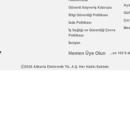
Ayd
Güvenli Alışveriş Kılavuzu
Gizl
Bilgi Güvenliği Politikası
Çer
İade Politikası
Mes
İş Sağlığı ve Güvenliği Çevre
Politikası
İletişim
Hemen Üye Olun
...ve 100 ₺ 
2026 Allkaria Elektronik Tic. A.Ş. Her Hakkı Saklıdır.