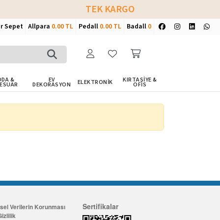
TEK KARGO
ir Sepet
Allpara
0.00 TL
Pedall
0.00 TL
Badall
0
DA &
EV
KIRTASİYE &
ELEKTRONİK
ESUAR
DEKORASYON
OFİS
Sertifikalar
isel Verilerin Korunması
izlilik