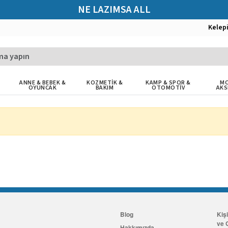
NE LAZIMSA ALL
Kelep
ANNE & BEBEK &
KOZMETİK &
KAMP & SPOR &
MO
OYUNCAK
BAKIM
OTOMOTİV
AKS
Blog
Kiş
ve G
Hakkımızda