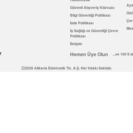
Ayd
Güvenli Alışveriş Kılavuzu
Gizl
Bilgi Güvenliği Politikası
Çer
İade Politikası
Mes
İş Sağlığı ve Güvenliği Çevre
Politikası
İletişim
Hemen Üye Olun
...ve 100 ₺ 
2026 Allkaria Elektronik Tic. A.Ş. Her Hakkı Saklıdır.