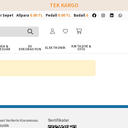
TEK KARGO
ir Sepet
Allpara
0.00 TL
Pedall
0.00 TL
Badall
0
DA &
EV
KIRTASİYE &
ELEKTRONİK
ESUAR
DEKORASYON
OFİS
Sertifikalar
isel Verilerin Korunması
izlilik