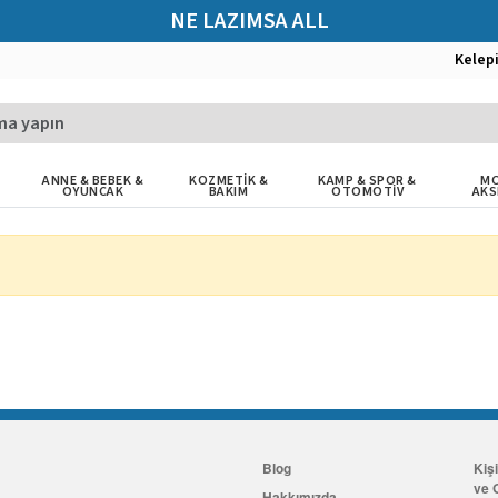
NE LAZIMSA ALL
Kelep
ANNE & BEBEK &
KOZMETİK &
KAMP & SPOR &
MO
OYUNCAK
BAKIM
OTOMOTİV
AKS
Blog
Kiş
ve G
Hakkımızda