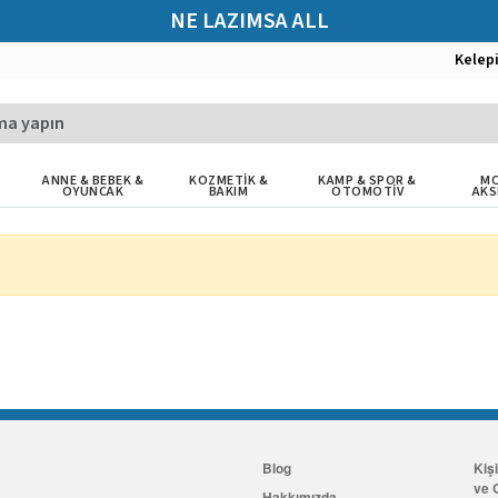
NE LAZIMSA ALL
Kelep
ANNE & BEBEK &
KOZMETİK &
KAMP & SPOR &
MO
OYUNCAK
BAKIM
OTOMOTİV
AKS
Blog
Kiş
ve G
Hakkımızda