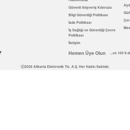
Ayd
Güvenli Alışveriş Kılavuzu
Gizl
Bilgi Güvenliği Politikası
Çer
İade Politikası
Mes
İş Sağlığı ve Güvenliği Çevre
Politikası
İletişim
Hemen Üye Olun
...ve 100 ₺ 
2026 Allkaria Elektronik Tic. A.Ş. Her Hakkı Saklıdır.