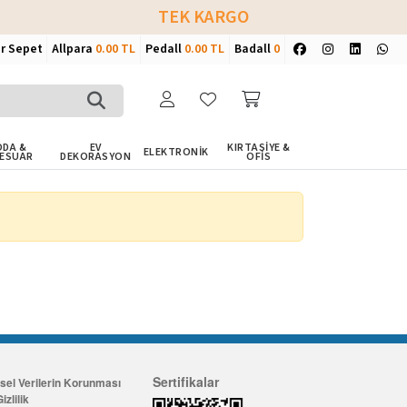
TEK KARGO
ir Sepet
Allpara
0.00 TL
Pedall
0.00 TL
Badall
0
DA &
EV
KIRTASİYE &
ELEKTRONİK
ESUAR
DEKORASYON
OFİS
Sertifikalar
isel Verilerin Korunması
izlilik