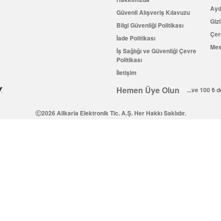
Ayd
Güvenli Alışveriş Kılavuzu
Gizl
Bilgi Güvenliği Politikası
Çer
İade Politikası
Mes
İş Sağlığı ve Güvenliği Çevre
Politikası
İletişim
Hemen Üye Olun
...ve 100 ₺ 
2026 Allkaria Elektronik Tic. A.Ş. Her Hakkı Saklıdır.