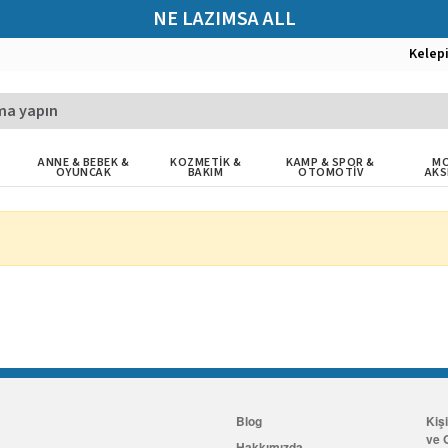
NE LAZIMSA ALL
Kelep
ANNE & BEBEK &
KOZMETİK &
KAMP & SPOR &
MO
OYUNCAK
BAKIM
OTOMOTİV
AKS
Blog
Kiş
ve G
Hakkımızda