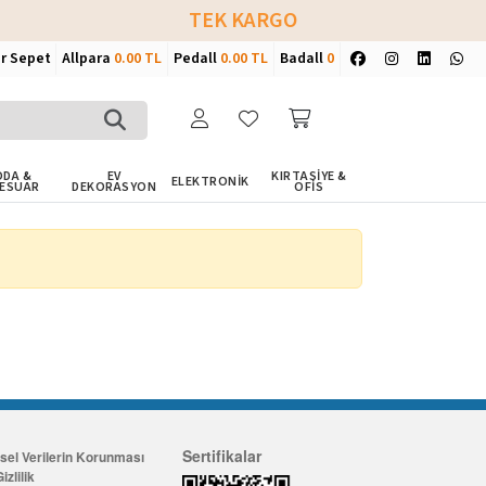
TEK KARGO
ir Sepet
Allpara
0.00 TL
Pedall
0.00 TL
Badall
0
DA &
EV
KIRTASİYE &
ELEKTRONİK
ESUAR
DEKORASYON
OFİS
Sertifikalar
isel Verilerin Korunması
izlilik