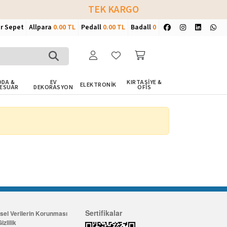
TEK KARGO
ir Sepet
Allpara
0.00 TL
Pedall
0.00 TL
Badall
0
DA &
EV
KIRTASİYE &
ELEKTRONİK
ESUAR
DEKORASYON
OFİS
Sertifikalar
isel Verilerin Korunması
izlilik