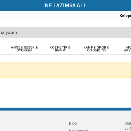
NE LAZIMSA ALL
Kelep
ANNE & BEBEK &
KOZMETİK &
KAMP & SPOR &
MO
OYUNCAK
BAKIM
OTOMOTİV
AKS
Blog
Kiş
ve G
Hakkımızda