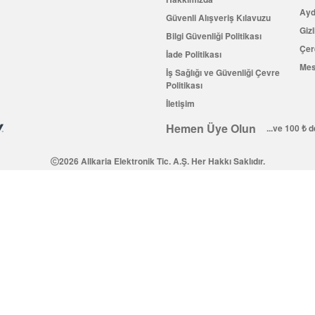
Ayd
Güvenli Alışveriş Kılavuzu
Gizl
Bilgi Güvenliği Politikası
Çer
İade Politikası
Mes
İş Sağlığı ve Güvenliği Çevre
Politikası
İletişim
Hemen Üye Olun
...ve 100 ₺ 
2026 Allkaria Elektronik Tic. A.Ş. Her Hakkı Saklıdır.