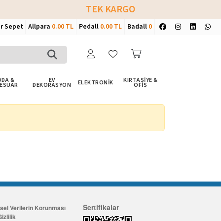
TEK KARGO
ir Sepet
Allpara
0.00 TL
Pedall
0.00 TL
Badall
0
DA &
EV
KIRTASİYE &
ELEKTRONİK
ESUAR
DEKORASYON
OFİS
Sertifikalar
isel Verilerin Korunması
izlilik