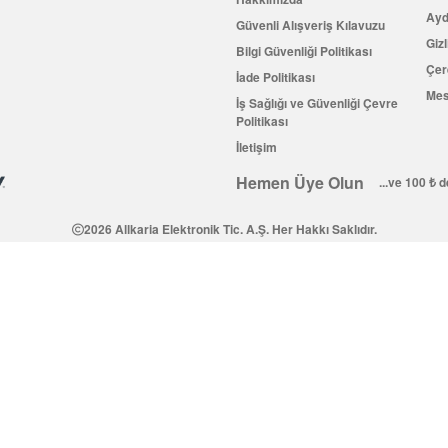
Ayd
Güvenli Alışveriş Kılavuzu
Gizl
Bilgi Güvenliği Politikası
Çer
İade Politikası
Mes
İş Sağlığı ve Güvenliği Çevre
Politikası
İletişim
Hemen Üye Olun
...ve 100 ₺ 
2026 Allkaria Elektronik Tic. A.Ş. Her Hakkı Saklıdır.