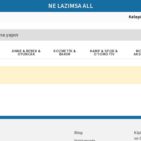
NE LAZIMSA ALL
Kelep
ANNE & BEBEK &
KOZMETİK &
KAMP & SPOR &
MO
OYUNCAK
BAKIM
OTOMOTİV
AKS
Blog
Kiş
ve G
Hakkımızda