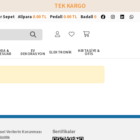
TEK KARGO
ir Sepet
Allpara
0.00 TL
Pedall
0.00 TL
Badall
0
DA &
EV
KIRTASİYE &
ELEKTRONİK
ESUAR
DEKORASYON
OFİS
Sertifikalar
isel Verilerin Korunması
izlilik