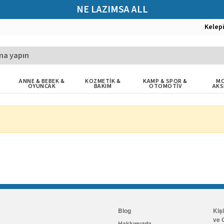
NE LAZIMSA ALL
Kelep
ANNE & BEBEK &
KOZMETİK &
KAMP & SPOR &
MO
OYUNCAK
BAKIM
OTOMOTİV
AKS
Blog
Kiş
ve G
Hakkımızda