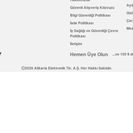
Ayd
Güvenli Alışveriş Kılavuzu
Gizl
Bilgi Güvenliği Politikası
Çer
İade Politikası
Mes
İş Sağlığı ve Güvenliği Çevre
Politikası
İletişim
Hemen Üye Olun
...ve 100 ₺ 
2026 Allkaria Elektronik Tic. A.Ş. Her Hakkı Saklıdır.