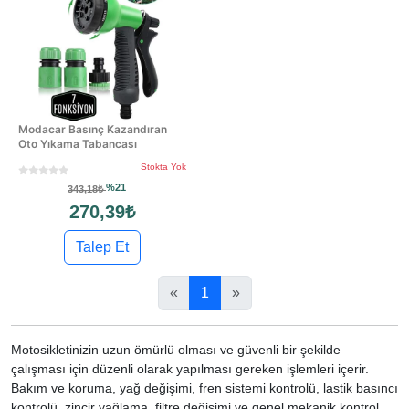
Modacar Basınç Kazandıran
Oto Yıkama Tabancası
Stokta Yok
%21
343,18₺
270,39₺
Talep Et
«
1
»
Motosikletinizin uzun ömürlü olması ve güvenli bir şekilde
çalışması için düzenli olarak yapılması gereken işlemleri içerir.
Bakım ve koruma, yağ değişimi, fren sistemi kontrolü, lastik basıncı
kontrolü, zincir yağlama, filtre değişimi ve genel mekanik kontrol