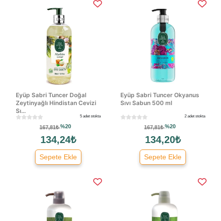
Eyüp Sabri Tuncer Doğal
Eyüp Sabri Tuncer Okyanus
Zeytinyağlı Hindistan Cevizi
Sıvı Sabun 500 ml
Sı...
5 adet stokta
2 adet stokta
%20
%20
167,81₺
167,81₺
134,24₺
134,20₺
Sepete Ekle
Sepete Ekle