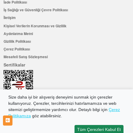
İade Politikası
İş Sağlığı ve Güvenliği Çevre Politikası
İletişim
Kişisel Verilerin Korunması ve Gizlilik
Aydınlatma Metni
Gizlilik Politikası
Çerez Politikası
Mesafeli Satış Sözleşmesi
Sertifikalar
Size daha iyi bir alışveriş deneyimi sunmak için çerezler
kullanıyoruz. Çerezler, tercihlerinizi hatırlamamıza ve web
sitemizi geliştirmemize yardımcı olur. Detaylı bilgi için
Çerez
Politikamıza
göz atabilirsiniz.
Hemen Üye Olun ...ve 100 ₺ değerinde indirim kuponu kazanın
Üye Ol
Tüm Çerezleri Kabul Et