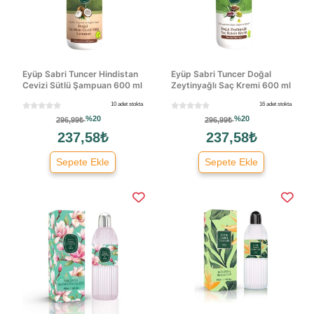
Eyüp Sabri Tuncer Hindistan
Eyüp Sabri Tuncer Doğal
Cevizi Sütlü Şampuan 600 ml
Zeytinyağlı Saç Kremi 600 ml
10 adet stokta
16 adet stokta
%20
%20
296,99₺
296,99₺
237,58₺
237,58₺
Sepete Ekle
Sepete Ekle