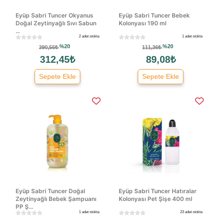
Eyüp Sabri Tuncer Okyanus
Eyüp Sabri Tuncer Bebek
Doğal Zeytinyağlı Sıvı Sabun
Kolonyası 190 ml
...
2 adet stokta
1 adet stokta
%20
%20
390,56₺
111,36₺
312,45₺
89,08₺
Sepete Ekle
Sepete Ekle
Eyüp Sabri Tuncer Doğal
Eyüp Sabri Tuncer Hatıralar
Zeytinyağlı Bebek Şampuanı
Kolonyası Pet Şişe 400 ml
PP Ş...
1 adet stokta
23 adet stokta