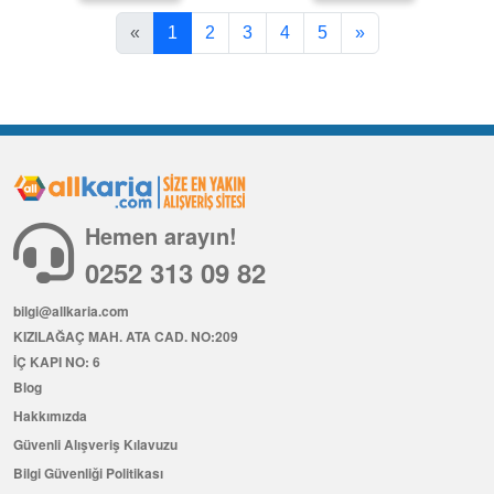
«
1
2
3
4
5
»
Hemen arayın!
0252 313 09 82
bilgi@allkaria.com
KIZILAĞAÇ MAH. ATA CAD. NO:209
İÇ KAPI NO: 6
Blog
Hakkımızda
Güvenli Alışveriş Kılavuzu
Bilgi Güvenliği Politikası