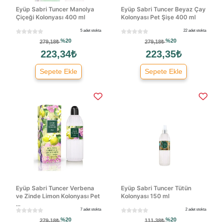
Eyüp Sabri Tuncer Manolya
Eyüp Sabri Tuncer Beyaz Çay
Çiçeği Kolonyası 400 ml
Kolonyası Pet Şişe 400 ml
5 adet stokta
22 adet stokta
%20
%20
279,18₺
279,18₺
223,34₺
223,35₺
Sepete Ekle
Sepete Ekle
Eyüp Sabri Tuncer Verbena
Eyüp Sabri Tuncer Tütün
ve Zinde Limon Kolonyası Pet
Kolonyası 150 ml
...
7 adet stokta
2 adet stokta
%20
%20
279,18₺
111,38₺