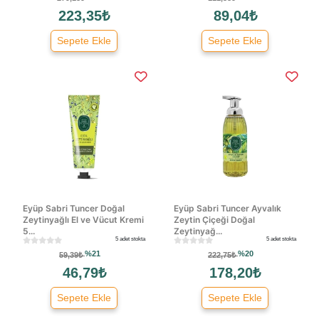
223,35₺
89,04₺
Sepete Ekle
Sepete Ekle
Eyüp Sabri Tuncer Doğal
Eyüp Sabri Tuncer Ayvalık
Zeytinyağlı El ve Vücut Kremi
Zeytin Çiçeği Doğal
5...
Zeytinyağ...
5 adet stokta
5 adet stokta
%21
%20
59,39₺
222,75₺
46,79₺
178,20₺
Sepete Ekle
Sepete Ekle