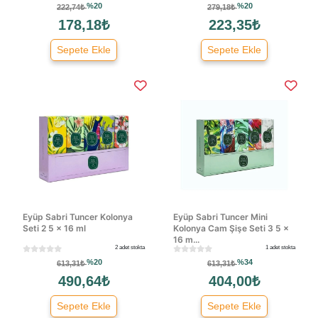
%20
%20
222,74₺
279,18₺
178,18₺
223,35₺
Sepete Ekle
Sepete Ekle
Eyüp Sabri Tuncer Kolonya
Eyüp Sabri Tuncer Mini
Seti 2 5 × 16 ml
Kolonya Cam Şişe Seti 3 5 ×
16 m...
2 adet stokta
1 adet stokta
%20
%34
613,31₺
613,31₺
490,64₺
404,00₺
Sepete Ekle
Sepete Ekle