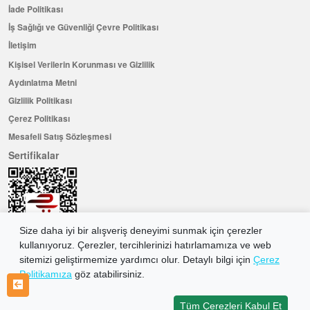
İade Politikası
İş Sağlığı ve Güvenliği Çevre Politikası
İletişim
Kişisel Verilerin Korunması ve Gizlilik
Aydınlatma Metni
Gizlilik Politikası
Çerez Politikası
Mesafeli Satış Sözleşmesi
Sertifikalar
Size daha iyi bir alışveriş deneyimi sunmak için çerezler
kullanıyoruz. Çerezler, tercihlerinizi hatırlamamıza ve web
sitemizi geliştirmemize yardımcı olur. Detaylı bilgi için
Çerez
Politikamıza
göz atabilirsiniz.
Hemen Üye Olun ...ve 100 ₺ değerinde indirim kuponu kazanın
Üye Ol
Tüm Çerezleri Kabul Et