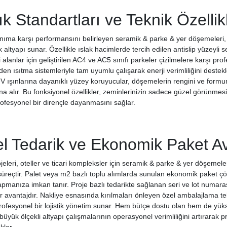
ık Standartları ve Teknik Özellik
nıma karşı performansını belirleyen seramik & parke & yer döşemeleri, a
 altyapı sunar. Özellikle ıslak hacimlerde tercih edilen antislip yüzeyli 
i alanlar için geliştirilen AC4 ve AC5 sınıfı parkeler çizilmelere karşı pr
erden ısıtma sistemleriyle tam uyumlu çalışarak enerji verimliliğini dest
V ışınlarına dayanıklı yüzey koruyucular, döşemelerin rengini ve formun
na alır. Bu fonksiyonel özellikler, zeminlerinizin sadece güzel görünmes
profesyonel bir dirençle dayanmasını sağlar.
el Tedarik ve Ekonomik Paket Av
jeleri, oteller ve ticari kompleksler için seramik & parke & yer döşemeleri
 süreçtir. Palet veya m2 bazlı toplu alımlarda sunulan ekonomik paket ç
apmanıza imkan tanır. Proje bazlı tedarikte sağlanan seri ve lot numara
r avantajdır. Nakliye esnasında kırılmaları önleyen özel ambalajlama tek
ofesyonel bir lojistik yönetim sunar. Hem bütçe dostu olan hem de yükse
üyük ölçekli altyapı çalışmalarının operasyonel verimliliğini artırarak 