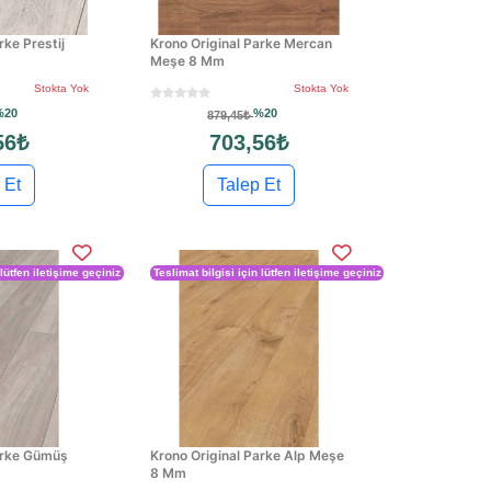
rke Prestij
Krono Original Parke Mercan
Meşe 8 Mm
Stokta Yok
Stokta Yok
%20
%20
879,45₺
56₺
703,56₺
 Et
Talep Et
 lütfen iletişime geçiniz
Teslimat bilgisi için lütfen iletişime geçiniz
arke Gümüş
Krono Original Parke Alp Meşe
8 Mm