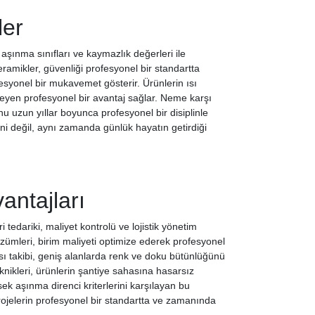
ler
şınma sınıfları ve kaymazlık değerleri ile
seramikler, güvenliği profesyonel bir standartta
ofesyonel bir mukavemet gösterir. Ürünlerin ısı
ekleyen profesyonel bir avantaj sağlar. Neme karşı
u uzun yıllar boyunca profesyonel bir disiplinle
ini değil, aynı zamanda günlük hayatın getirdiği
antajları
 tedariki, maliyet kontrolü ve lojistik yönetim
özümleri, birim maliyeti optimize ederek profesyonel
sı takibi, geniş alanlarda renk ve doku bütünlüğünü
nikleri, ürünlerin şantiye sahasına hasarsız
k aşınma direnci kriterlerini karşılayan bu
projelerin profesyonel bir standartta ve zamanında