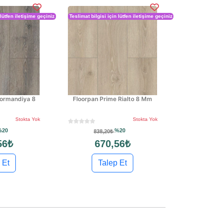
 lütfen iletişime geçiniz
Teslimat bilgisi için lütfen iletişime geçiniz
Normandiya 8
Floorpan Prime Rialto 8 Mm
Stokta Yok
Stokta Yok
%20
%20
838,20₺
56₺
670,56₺
 Et
Talep Et