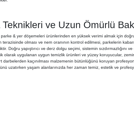
ler.
Teknikleri ve Uzun Ömürlü Ba
 parke & yer döşemeleri ürünlerinden en yüksek verimi almak için doğ
pın terazisinde olması ve nem oranının kontrol edilmesi, parkelerin kab
liktir. Doğru yapıştırıcı ve derz dolgu seçimi, sistemin sızdırmazlığını 
k olarak uygulanan uygun temizlik ürünleri ve yüzey koruyucular, zeminl
 darbelerden kaçınılması malzemenin bütünlüğünü koruyan profesyonel bir
rünü uzatırken yaşam alanlarınızda her zaman temiz, estetik ve profes