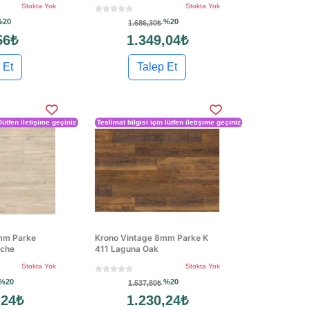
Stokta Yok
Stokta Yok
%20
%20
1.686,30₺
56₺
1.349,04₺
 Et
Talep Et
 lütfen iletişime geçiniz
Teslimat bilgisi için lütfen iletişime geçiniz
mm Parke
Krono Vintage 8mm Parke K
iche
411 Laguna Oak
Stokta Yok
Stokta Yok
%20
%20
1.537,80₺
,24₺
1.230,24₺