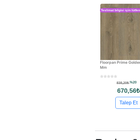
Teslimat bilgisi için lütfe
Floorpan Prime Golde
Mm
%20
838,20₺
670,56₺
Talep Et