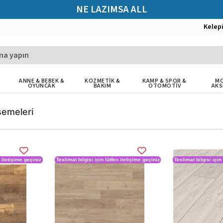
NE LAZIMSA ALL
Kelep
ANNE & BEBEK &
KOZMETİK &
KAMP & SPOR &
MO
OYUNCAK
BAKIM
OTOMOTİV
AKS
şemeleri
n iletişime geçiniz
Teslimat bilgisi için lütfen iletişime geçiniz
Teslimat bilgisi için