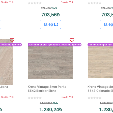
Stokta Yok
Stokta Yok
%20
879,45₺
879,45₺
703,56₺
703,
Talep Et
Talep
n iletişime geçiniz
Teslimat bilgisi için lütfen iletişime geçiniz
Teslimat bilgisi için
 Abana
Krono Vintage 8mm Parke
Krono Vintage 8
5542 Boulder Eiche
5543 Colorado E
Stokta Yok
Stokta Yok
%20
1.537,80₺
1.537,80₺
₺
1.230,24₺
1.230