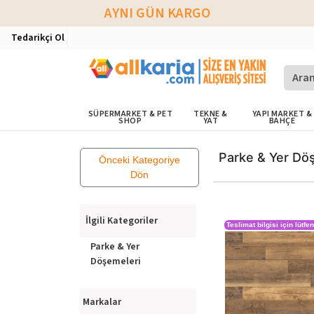
AYNI GÜN KARGO
Tedarikçi Ol
SÜPERMARKET & PET
TEKNE &
YAPI MARKET &
SHOP
YAT
BAHÇE
Parke & Yer Dö
Önceki Kategoriye
Dön
İlgili Kategoriler
Teslimat bilgisi için lütfe
Parke & Yer
Döşemeleri
Markalar