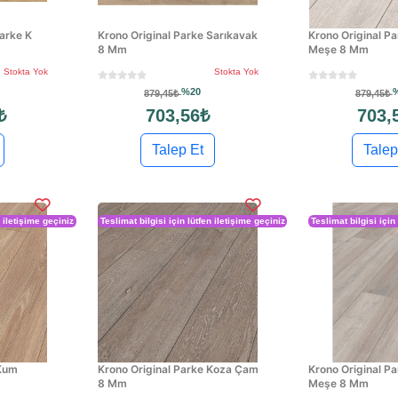
arke K
Krono Original Parke Sarıkavak
Krono Original Pa
8 Mm
Meşe 8 Mm
Stokta Yok
Stokta Yok
%20
879,45₺
879,45₺
₺
703,56₺
703,
Talep Et
Talep
n iletişime geçiniz
Teslimat bilgisi için lütfen iletişime geçiniz
Teslimat bilgisi için
 Kum
Krono Original Parke Koza Çam
Krono Original P
8 Mm
Meşe 8 Mm