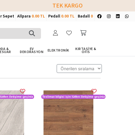
TEK KARGO
ir Sepet
Allpara
0.00 TL
Pedall
0.00 TL
Badall
0
DA &
EV
KIRTASİYE &
ELEKTRONİK
ESUAR
DEKORASYON
OFİS
 lütfen iletişime geçiniz
Teslimat bilgisi için lütfen iletişime geçiniz