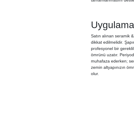
tamamlanmasını destek
Uygulama 
Satın alınan seramik &
dikkat edilmelidir. Şa
profesyonel bir gerekli
ömrünü uzatır. Periyodi
muhafaza ederken; sert
zemin altyapınızın öm
olur.