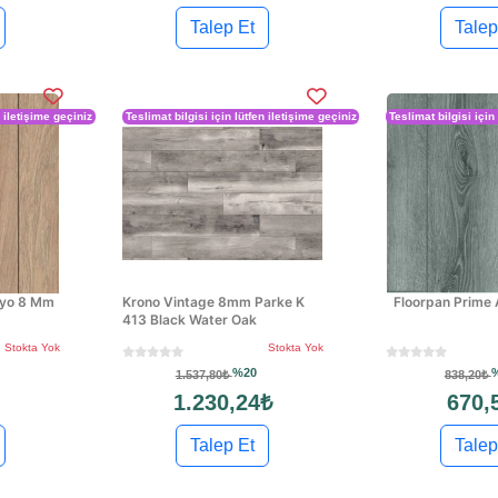
Talep Et
Talep
n iletişime geçiniz
Teslimat bilgisi için lütfen iletişime geçiniz
Teslimat bilgisi için
kyo 8 Mm
Krono Vintage 8mm Parke K
Floorpan Prime
413 Black Water Oak
Stokta Yok
Stokta Yok
%20
1.537,80₺
838,20₺
1.230,24₺
670,
Talep Et
Talep