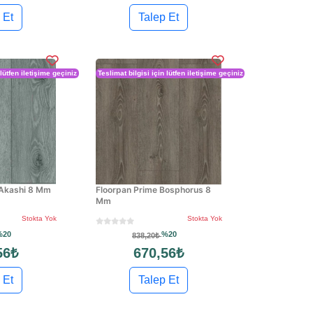
 Et
Talep Et
 lütfen iletişime geçiniz
Teslimat bilgisi için lütfen iletişime geçiniz
 Akashi 8 Mm
Floorpan Prime Bosphorus 8
Mm
Stokta Yok
Stokta Yok
%20
%20
838,20₺
56₺
670,56₺
 Et
Talep Et