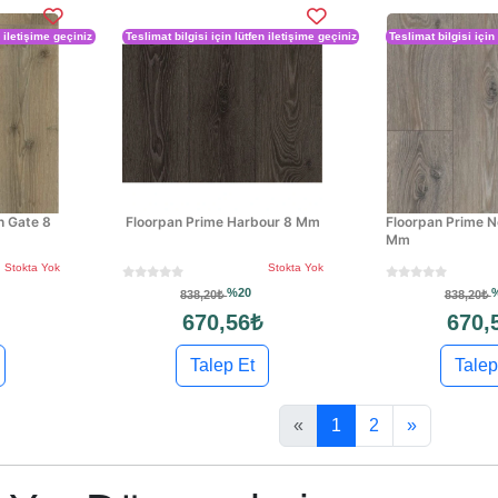
n iletişime geçiniz
Teslimat bilgisi için lütfen iletişime geçiniz
Teslimat bilgisi için
n Gate 8
Floorpan Prime Harbour 8 Mm
Floorpan Prime 
Mm
Stokta Yok
Stokta Yok
%20
838,20₺
838,20₺
670,56₺
670,
Talep Et
Talep
«
1
2
»