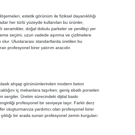
şemeleri, estetik görünüm ile fiziksel dayanıklılığı
adar her türlü yüzeyde kullanılan bu ürünler,
 seramikler, doğal dokulu parkeler ve yenilikçi yer
lzeme seçimi, uzun vadede aşınma ve çizilmelere
 olur. Uluslararası standartlarda üretilen bu
ran profesyonel birer yatırım aracıdır.
, klasik ahşap görünümlerinden modern beton
aklığını iç mekanlara taşırken; geniş ebatlı porselen
 sergiler. Üretim sürecindeki dijital baskı
ginliği profesyonel bir seviyeye taşır. Farklı derz
mosfer oluşturmanıza yardımcı olan profesyonel birer
e şıklığı bir arada sunan profesyonel zemin kurguları