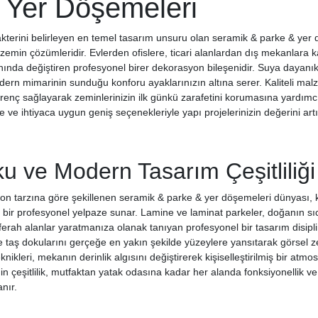
 Yer Döşemeleri
terini belirleyen en temel tasarım unsuru olan seramik & parke & yer dö
 zemin çözümleridir. Evlerden ofislere, ticari alanlardan dış mekanlara k
ında değiştiren profesyonel birer dekorasyon bileşenidir. Suya dayanıklı
ern mimarinin sunduğu konforu ayaklarınızın altına serer. Kaliteli ma
irenç sağlayarak zeminlerinizin ilk günkü zarafetini korumasına yardımcı
e ve ihtiyaca uygun geniş seçenekleriyle yapı projelerinizin değerini artı
u ve Modern Tasarım Çeşitliliği
syon tarzına göre şekillenen seramik & parke & yer döşemeleri dünyası
ş bir profesyonel yelpaze sunar. Lamine ve laminat parkeler, doğanın sıc
erah alanlar yaratmanıza olanak tanıyan profesyonel bir tasarım disiplini
e taş dokularını gerçeğe en yakın şekilde yüzeylere yansıtarak görsel zen
knikleri, mekanın derinlik algısını değiştirerek kişiselleştirilmiş bir at
gin çeşitlilik, mutfaktan yatak odasına kadar her alanda fonksiyonellik v
nır.