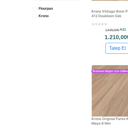
Floorpan
Krono Vintage 8mm P
412 Doubloon Oak
Krono
%21
1.538,00₺
1.210,00
Talep Et
Teslimat bilgisi için lütfe
Krono Original Parke
Meşe 8 Mm