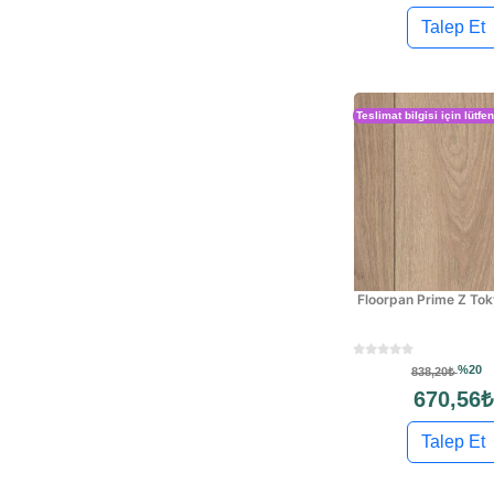
Talep Et
Teslimat bilgisi için lütfe
Floorpan Prime Z To
%20
838,20₺
670,56₺
Talep Et