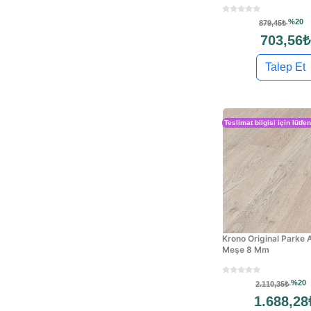
%20
879,45₺
703,56₺
Talep Et
Teslimat bilgisi için lütfe
Krono Original Parke
Meşe 8 Mm
%20
2.110,35₺
1.688,28