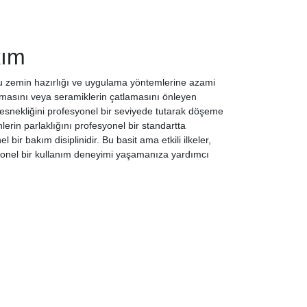
kım
ru zemin hazırlığı ve uygulama yöntemlerine azami
armasını veya seramiklerin çatlamasını önleyen
ve esnekliğini profesyonel bir seviyede tutarak döşeme
erin parlaklığını profesyonel bir standartta
 bakım disiplinidir. Bu basit ama etkili ilkeler,
yonel bir kullanım deneyimi yaşamanıza yardımcı