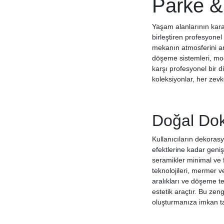
Parke &
Yaşam alanlarının karak
birleştiren profesyonel
mekanın atmosferini an
döşeme sistemleri, mod
karşı profesyonel bir d
koleksiyonlar, her zevk
Doğal Dok
Kullanıcıların dekora
efektlerine kadar geni
seramikler minimal ve f
teknolojileri, mermer v
aralıkları ve döşeme te
estetik araçtır. Bu zen
oluşturmanıza imkan ta