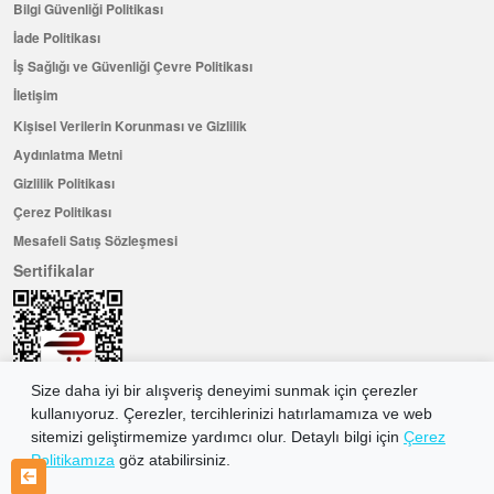
Bilgi Güvenliği Politikası
İade Politikası
İş Sağlığı ve Güvenliği Çevre Politikası
İletişim
Kişisel Verilerin Korunması ve Gizlilik
Aydınlatma Metni
Gizlilik Politikası
Çerez Politikası
Mesafeli Satış Sözleşmesi
Sertifikalar
Size daha iyi bir alışveriş deneyimi sunmak için çerezler
kullanıyoruz. Çerezler, tercihlerinizi hatırlamamıza ve web
sitemizi geliştirmemize yardımcı olur. Detaylı bilgi için
Çerez
Politikamıza
göz atabilirsiniz.
Hemen Üye Olun ...ve 100 ₺ değerinde indirim kuponu kazanın
Üye Ol