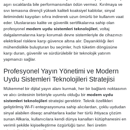
aşırı sıcaklarda bile performansından ödün vermez. Kırılmaya ve
sıvı temasına dirençli yüksek kaliteli koaksiyel kablolar, sinyal
iletimindeki kayıpları sıfıra indirerek uzun ömürlü bir kullanım vaat
eder. Uluslararası kalite ve güvenlik sertifikalarına sahip olan
profesyonel
modern uydu sistemleri teknolojileri
, voltaj
dalgalanmalarına karşı korumalı devre sistemleriyle de cihazınızı
elektriksel risklere karşı güvence altına alır. Dayanıklılığı ileri
mühendislikle buluşturan bu seçimler, hızlı tüketim döngüsüne
karşı duran, güvenilir ve sürdürülebilir bir teknolojik yatırım
yapmanızı sağlar.
Profesyonel Yayın Yönetimi ve Modern
Uydu Sistemleri Teknolojileri Stratejisi
Mükemmel bir dijital yayın alanı kurmak, her bir bağlantı noktasının
ve alıcı ünitesinin birbiriyle uyumlu olduğu bir
modern uydu
sistemleri teknolojileri
stratejisi gerektirir. Teknik özellikleri
geliştirilmiş Wi-Fi entegrasyonuna sahip alıcılardan, çoklu uydudan
sinyal alabilen diseqc anahtarlara kadar her türlü ihtiyaca çözüm
sunan Allkaria, kullanıcılara kendi dünya kanalları kütüphanesini en
verimli şekilde kişiselleştirme özgürlüğü tanır. İleri üretim