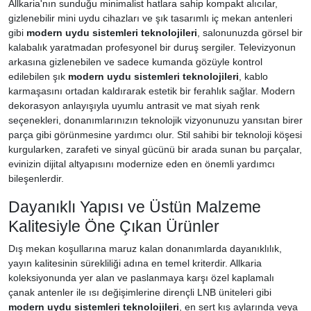
Allkaria'nın sunduğu minimalist hatlara sahip kompakt alıcılar,
gizlenebilir mini uydu cihazları ve şık tasarımlı iç mekan antenleri
gibi
modern uydu sistemleri teknolojileri
, salonunuzda görsel bir
kalabalık yaratmadan profesyonel bir duruş sergiler. Televizyonun
arkasına gizlenebilen ve sadece kumanda gözüyle kontrol
edilebilen şık
modern uydu sistemleri teknolojileri
, kablo
karmaşasını ortadan kaldırarak estetik bir ferahlık sağlar. Modern
dekorasyon anlayışıyla uyumlu antrasit ve mat siyah renk
seçenekleri, donanımlarınızın teknolojik vizyonunuzu yansıtan birer
parça gibi görünmesine yardımcı olur. Stil sahibi bir teknoloji köşesi
kurgularken, zarafeti ve sinyal gücünü bir arada sunan bu parçalar,
evinizin dijital altyapısını modernize eden en önemli yardımcı
bileşenlerdir.
Dayanıklı Yapısı ve Üstün Malzeme
Kalitesiyle Öne Çıkan Ürünler
Dış mekan koşullarına maruz kalan donanımlarda dayanıklılık,
yayın kalitesinin sürekliliği adına en temel kriterdir. Allkaria
koleksiyonunda yer alan ve paslanmaya karşı özel kaplamalı
çanak antenler ile ısı değişimlerine dirençli LNB üniteleri gibi
modern uydu sistemleri teknolojileri
, en sert kış aylarında veya