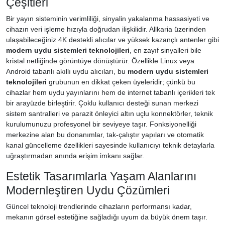
Çeşitleri
Bir yayın sisteminin verimliliği, sinyalin yakalanma hassasiyeti ve
cihazın veri işleme hızıyla doğrudan ilişkilidir. Allkaria üzerinden
ulaşabileceğiniz 4K destekli alıcılar ve yüksek kazançlı antenler gibi
modern uydu sistemleri teknolojileri
, en zayıf sinyalleri bile
kristal netliğinde görüntüye dönüştürür. Özellikle Linux veya
Android tabanlı akıllı uydu alıcıları, bu
modern uydu sistemleri
teknolojileri
grubunun en dikkat çeken üyeleridir; çünkü bu
cihazlar hem uydu yayınlarını hem de internet tabanlı içerikleri tek
bir arayüzde birleştirir. Çoklu kullanıcı desteği sunan merkezi
sistem santralleri ve parazit önleyici altın uçlu konnektörler, teknik
kurulumunuzu profesyonel bir seviyeye taşır. Fonksiyonelliği
merkezine alan bu donanımlar, tak-çalıştır yapıları ve otomatik
kanal güncelleme özellikleri sayesinde kullanıcıyı teknik detaylarla
uğraştırmadan anında erişim imkanı sağlar.
Estetik Tasarımlarla Yaşam Alanlarını
Modernleştiren Uydu Çözümleri
Güncel teknoloji trendlerinde cihazların performansı kadar,
mekanın görsel estetiğine sağladığı uyum da büyük önem taşır.