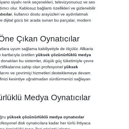
iyano siyahı renk seçenekleri, televizyonunuz ve ses
mcı olur. Kablosuz bağlantı özellikleri ve gizlenebilir
ıcılar
, kullanıcı dostu arayüzleri ve aydınlatmalı
 ve dijital gücü bir arada sunan bu parçalar, modern
 Öne Çıkan Oynatıcılar
lara uyum sağlama kabiliyetiyle de ölçülür. Allkaria
kartlarıyla üretilen
yüksek çözünürlüklü medya
e donatılan bu sistemler, düşük güç tüketimiyle çevre
ertifikalarına sahip olan profesyonel
yüksek
larını ve çevrimiçi hizmetleri desteklemeye devam
eyfinizi kesintiye uğratmadan sürdürmenizi sağlayan
ürlüklü Medya Oynatıcılar
oğru
yüksek çözünürlüklü medya oynatıcılar
rofesyonel disk oynatıcılara kadar her türlü ihtiyaca