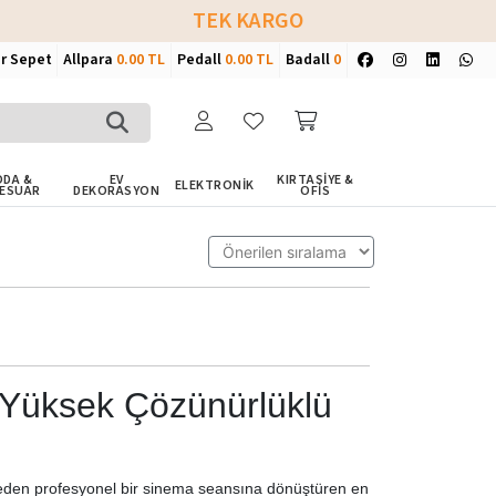
TEK KARGO
ir Sepet
Allpara
0.00 TL
Pedall
0.00 TL
Badall
0
DA &
EV
KIRTASİYE &
ELEKTRONİK
ESUAR
DEKORASYON
OFİS
 Yüksek Çözünürlüklü
iviteden profesyonel bir sinema seansına dönüştüren en