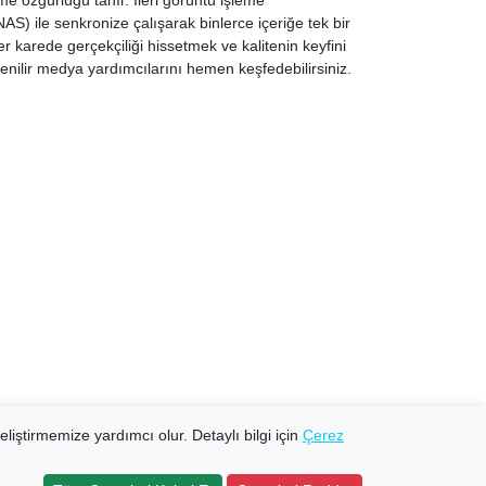
me özgürlüğü tanır. İleri görüntü işleme
NAS) ile senkronize çalışarak binlerce içeriğe tek bir
r karede gerçekçiliği hissetmek ve kalitenin keyfini
enilir medya yardımcılarını hemen keşfedebilirsiniz.
eliştirmemize yardımcı olur. Detaylı bilgi için
Çerez