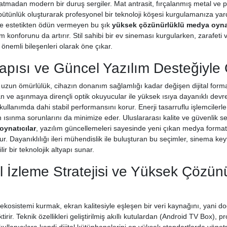
atmadan modern bir duruş sergiler. Mat antrasit, fırçalanmış metal ve p
 bütünlük oluşturarak profesyonel bir teknoloji köşesi kurgulamanıza yardı
nde estetikten ödün vermeyen bu şık
yüksek çözünürlüklü medya oynat
 konforunu da artırır. Stil sahibi bir ev sineması kurgularken, zarafeti
önemli bileşenleri olarak öne çıkar.
apısı ve Güncel Yazılım Desteğiyle
 uzun ömürlülük, cihazın donanım sağlamlığı kadar değişen dijital format
 ve aşınmaya dirençli optik okuyucular ile yüksek ısıya dayanıklı devre 
kullanımda dahi stabil performansını korur. Enerji tasarruflu işlemcilerl
en ısınma sorunlarını da minimize eder. Uluslararası kalite ve güvenlik s
ynatıcılar
, yazılım güncellemeleri sayesinde yeni çıkan medya format
ur. Dayanıklılığı ileri mühendislik ile buluşturan bu seçimler, sinema k
lir bir teknolojik altyapı sunar.
 İzleme Stratejisi ve Yüksek Çözün
osistemi kurmak, ekran kalitesiyle eşleşen bir veri kaynağını, yani d
ir. Teknik özellikleri geliştirilmiş akıllı kutulardan (Android TV Box), p