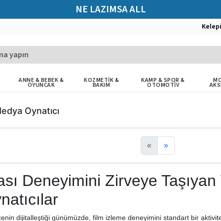
NE LAZIMSA ALL
Kelep
ANNE & BEBEK &
KOZMETİK &
KAMP & SPOR &
MO
OYUNCAK
BAKIM
OTOMOTİV
AKS
Medya Oynatıcı
«
»
sı Deneyimini Zirveye Taşıyan
atıcılar
cenin dijitalleştiği günümüzde, film izleme deneyimini standart bir akt