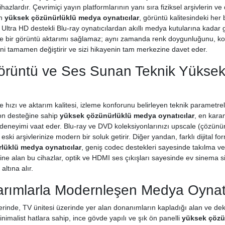
cihazlardır. Çevrimiçi yayın platformlarının yanı sıra fiziksel arşivlerin 
an
yüksek çözünürlüklü medya oynatıcılar
, görüntü kalitesindeki her b
 Ultra HD destekli Blu-ray oynatıcılardan akıllı medya kutularına kadar g
ce bir görüntü aktarımı sağlamaz; aynı zamanda renk doygunluğunu, kontr
i tamamen değiştirir ve sizi hikayenin tam merkezine davet eder.
örüntü ve Ses Sunan Teknik Yükse
enme hızı ve aktarım kalitesi, izleme konforunu belirleyen teknik parametre
on desteğine sahip
yüksek çözünürlüklü medya oynatıcılar
, en kara
 deneyimi vaat eder. Blu-ray ve DVD koleksiyonlarınızı upscale (çözünürl
eski arşivlerinize modern bir soluk getirir. Diğer yandan, farklı dijital 
lüklü medya oynatıcılar
, geniş codec destekleri sayesinde takılma 
ine alan bu cihazlar, optik ve HDMI ses çıkışları sayesinde ev sinema s
altına alır.
sarımlarla Modernleşen Medya Oynat
erinde, TV ünitesi üzerinde yer alan donanımların kapladığı alan ve deko
nimalist hatlara sahip, ince gövde yapılı ve şık ön panelli
yüksek çözü