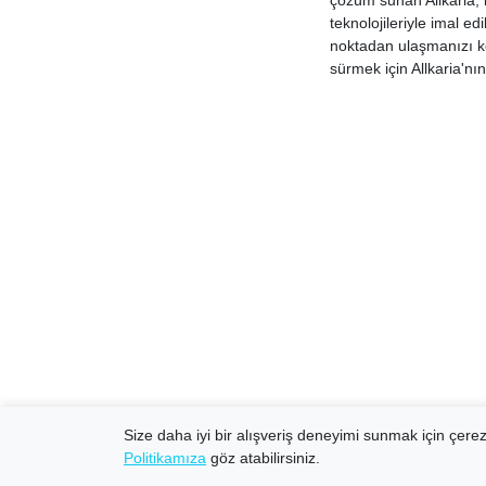
çözüm sunan Allkaria, k
teknolojileriyle imal e
noktadan ulaşmanızı kol
sürmek için Allkaria'nı
Size daha iyi bir alışveriş deneyimi sunmak için çerezl
Politikamıza
göz atabilirsiniz.