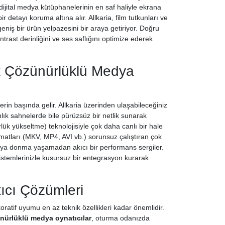
ve dijital medya kütüphanelerinin en saf haliyle ekrana
ir detayı koruma altına alır. Allkaria, film tutkunları ve
eniş bir ürün yelpazesini bir araya getiriyor. Doğru
ast derinliğini ve ses saflığını optimize ederek
k Çözünürlüklü Medya
lerin başında gelir. Allkaria üzerinden ulaşabileceğiniz
nlık sahnelerde bile pürüzsüz bir netlik sunarak
ük yükseltme) teknolojisiyle çok daha canlı bir hale
formatları (MKV, MP4, AVI vb.) sorunsuz çalıştıran çok
veya donma yaşamadan akıcı bir performans sergiler.
istemlerinizle kusursuz bir entegrasyon kurarak
ıcı Çözümleri
ratif uyumu en az teknik özellikleri kadar önemlidir.
nürlüklü medya oynatıcılar
, oturma odanızda