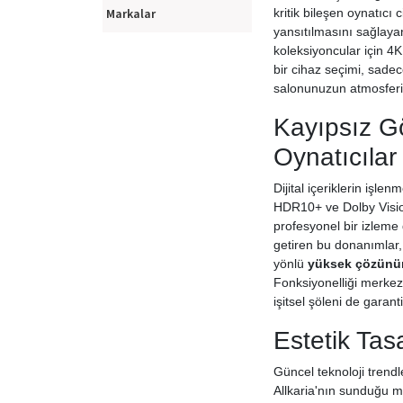
Markalar
kritik bileşen oynatıcı 
yansıtılmasını sağlay
koleksiyoncular için 4K
bir cihaz seçimi, sade
salonunuzun atmosferin
Kayıpsız G
Oynatıcılar
Dijital içeriklerin işl
HDR10+ ve Dolby Visi
profesyonel bir izleme
getiren bu donanımlar, 
yönlü
yüksek çözünür
Fonksiyonelliği merkez
işitsel şöleni de garanti 
Estetik Ta
Güncel teknoloji trendl
Allkaria'nın sunduğu mi