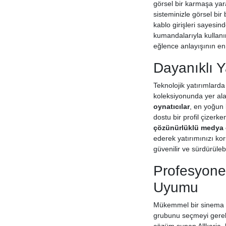
görsel bir karmaşa yar
sisteminizle görsel bir
kablo girişleri sayesi
kumandalarıyla kullanım
eğlence anlayışının en 
Dayanıklı Y
Teknolojik yatırımlarda
koleksiyonunda yer alan
oynatıcılar
, en yoğun 
dostu bir profil çizerk
çözünürlüklü medya o
ederek yatırımınızı kor
güvenilir ve sürdürülebi
Profesyonel
Uyumu
Mükemmel bir sinema ek
grubunu seçmeyi gerektir