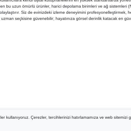
ullanıcılara kendi dijital kütüphanelerini en yüksek standartlarda yönet
dilen bu uzun ömürlü ürünler, harici depolama birimleri ve ağ sistemleri (
aylaştırır. Siz de evinizdeki izleme deneyimini profesyonelleştirmek, he
n uzman seçkisine güvenebilir; hayatınıza görsel derinlik katacak en güv
er kullanıyoruz. Çerezler, tercihlerinizi hatırlamamıza ve web sitemizi g