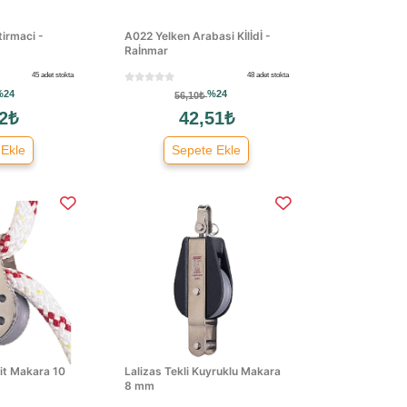
tirmaci -
A022 Yelken Arabasi Kİlİdİ -
Raİnmar
45 adet stokta
48 adet stokta
%24
%24
56,10₺
2₺
42,51₺
 Ekle
Sepete Ekle
it Makara 10
Lalizas Tekli Kuyruklu Makara
8 mm