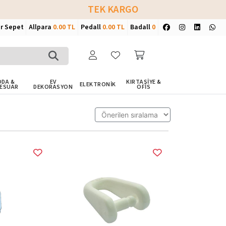
TEK KARGO
ir Sepet
Allpara
0.00 TL
Pedall
0.00 TL
Badall
0
DA &
EV
KIRTASİYE &
ELEKTRONİK
ESUAR
DEKORASYON
OFİS