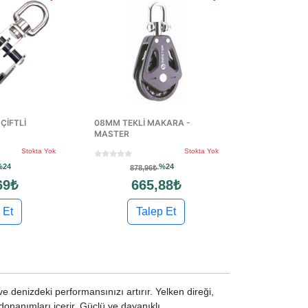
ÇİFTLİ
08MM TEKLİ MAKARA -
MASTER
Stokta Yok
Stokta Yok
%24
%24
878,96₺
69₺
665,88₺
 Et
Talep Et
e denizdeki performansınızı artırır. Yelken direği,
 donanımları içerir. Güçlü ve dayanıklı