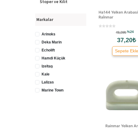
Stoper ve Kilit
Ha144 Yelken Arabasi K
Raİnmar
Markalar
%24
49,09₺
Arinoks
37,20₺
Deka Marin
Echolift
Sepete Ekl
Hamdi Küçük
Izeltaş
Kale
Lalizas
Marine Town
Master
Saray
Sealux
Selden
Rainmar Yelken A
Toshiba