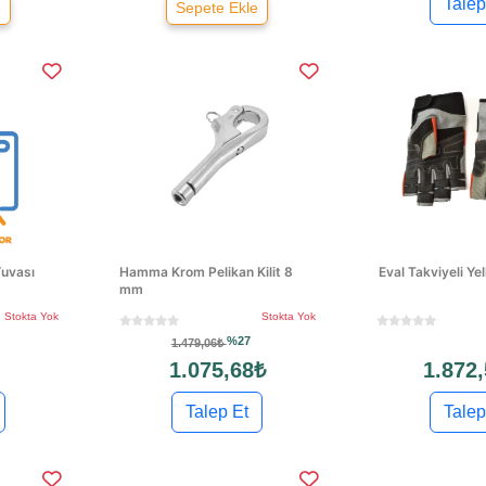
Talep
e
Sepete Ekle
Yuvası
Hamma Krom Pelikan Kilit 8
Eval Takviyeli Ye
mm
Stokta Yok
Stokta Yok
%27
1.479,06₺
1.075,68₺
1.872,
Talep Et
Talep