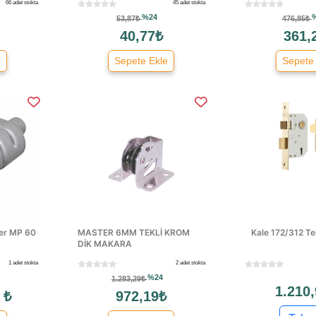
66 adet stokta
45 adet stokta
%24
53,87₺
476,85₺
40,77₺
361,
e
Sepete Ekle
Sepete
er MP 60
MASTER 6MM TEKLİ KROM
Kale 172/312 Tek
DİK MAKARA
1 adet stokta
2 adet stokta
%24
1.283,29₺
1.210,
 ₺
972,19₺