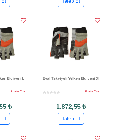
 Et
Talep Et
lken Eldiveni L
Eval Takviyeli Yelken Eldiveni Xl
Stokta Yok
Stokta Yok
55 ₺
1.872,55 ₺
 Et
Talep Et