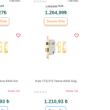
6 adet stokta
1 adet stokta
%24
%24
1.669,80₺
27₺
1.264,99₺
 Ekle
Sepete Ekle
ne Kilidi Sol
Kale 172/312 Tekne Kilidi Sağ
Stokta Yok
Stokta Yok
93 ₺
1.210,93 ₺