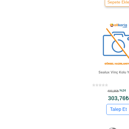
Sepete Ekl
Sealux Vinç Kolu 
%24
400,95₺
303,76₺
Talep Et