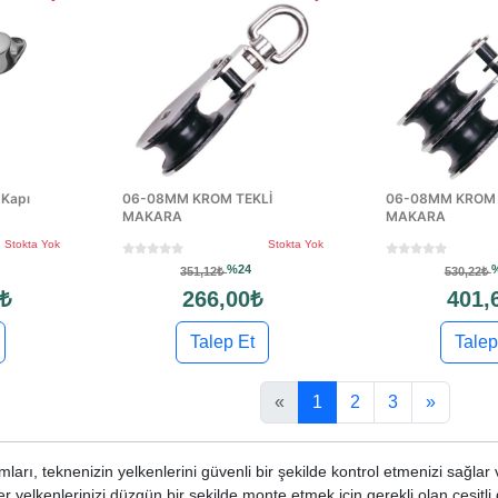
 Kapı
06-08MM KROM TEKLİ
06-08MM KROM 
MAKARA
MAKARA
Stokta Yok
Stokta Yok
%24
351,12₺
530,22₺
 ₺
266,00₺
401,
Talep Et
Talep
«
1
2
3
»
rı, teknenizin yelkenlerini güvenli bir şekilde kontrol etmenizi sağlar v
er yelkenlerinizi düzgün bir şekilde monte etmek için gerekli olan çeşitli