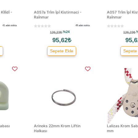
İlİdİ -
A057a Trİm İpİ Kistirmaci -
A057 Trİm İpİ Kis
Raİnmar
Raİnmar
41 adet stokta
49 adet stokta
%24
126,23₺
126,23₺
95,62₺
95,6
e
Sepete Ekle
Sepete
rabası
Arinoks 22mm Krom Liftin
Lalizas Krom Sab
Halkası
mm