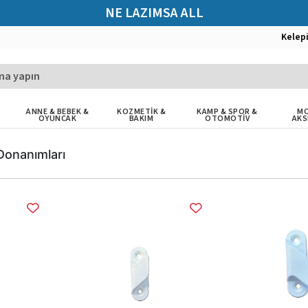
NE LAZIMSA ALL
Kelep
ANNE & BEBEK &
KOZMETİK &
KAMP & SPOR &
MO
OYUNCAK
BAKIM
OTOMOTİV
AKS
Donanımları