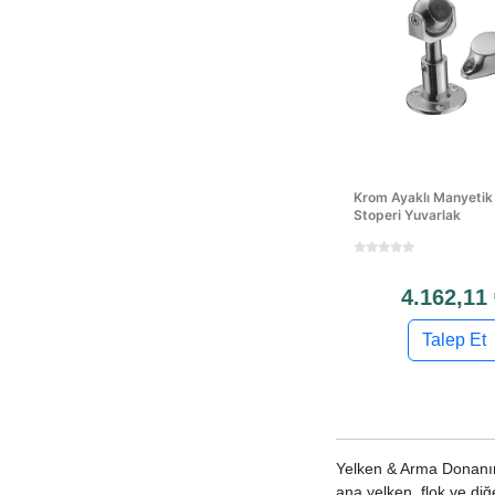
Krom Ayaklı Manyetik
Stoperi Yuvarlak
4.162,11
Talep Et
Yelken & Arma Donanımla
ana yelken, flok ve diğ