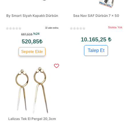
By Smart Siyah Kapaklı Dürbün
Sea Nav SAF Dürbün 7 × 50
Stokta Yok
32 adet stokta
%24
687,51₺
10.165,25 ₺
520,85₺
Talep Et
Sepete Ekle
Lalizas Tek El Pergel 20,3cm