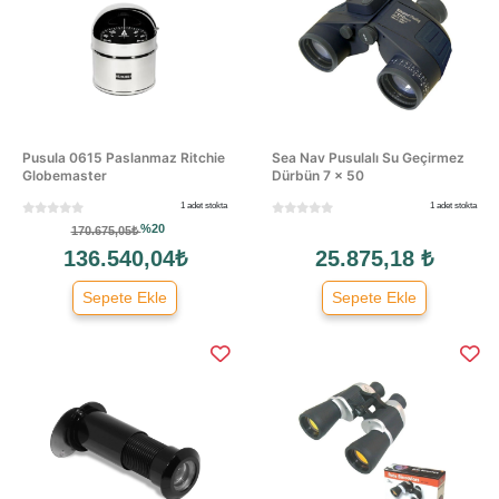
Pusula 0615 Paslanmaz Ritchie
Sea Nav Pusulalı Su Geçirmez
Globemaster
Dürbün 7 × 50
1 adet stokta
1 adet stokta
%20
170.675,05₺
136.540,04₺
25.875,18 ₺
Sepete Ekle
Sepete Ekle